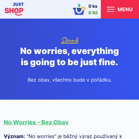
0 ks
MENU
0 Kč
Slovník
No worries, everything
is going to be just fine.
Bez obav, všechno bude v pořádku.
No Worries - Bez Obav
Význam
:
"No worries" je běžný výraz používaný k