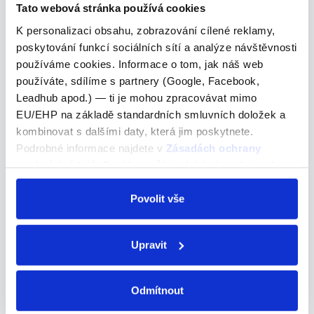
Tato webová stránka používá cookies
Pojďme se podívat na správné řešení
K personalizaci obsahu, zobrazování cílené reklamy,
If you feel like having something sweet, visit Caffi
poskytování funkcí sociálních sítí a analýze návštěvnosti
Nellie, a café close to the pub. Pokud máte chuť na
používáme cookies. Informace o tom, jak náš web
něco sladkého, navštivte kavárnu Caffi Nellie, která se
používáte, sdílíme s partnery (Google, Facebook,
nachází nedaleko hospody. A) look B…
Leadhub apod.) — ti je mohou zpracovávat mimo
EU/EHP na základě standardních smluvních doložek a
kombinovat s dalšími daty, která jim poskytnete.
Podrobné informace najdete v
Zásadách ochrany
"kostar"
osobních údajů
. Souhlas můžete kdykoli změnit nebo
odvolat v nastavení cookies, případně se obrátit na
"kostar"
ÚOOÚ.
Povolit vše
Stát (cena) -->
Upravit
COSTAR – stát Používáme hlavně ve třetích osobách: la
camisa cuesta – to tričko stojí las camisas cuestan – ty
trička stojí
Odmítnout