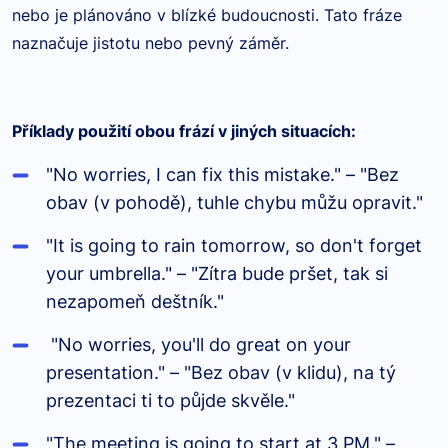
nebo je plánováno v blízké budoucnosti. Tato fráze
naznačuje jistotu nebo pevný záměr.
Příklady použití obou frází v jiných situacích:
"No worries, I can fix this mistake." – "Bez
obav (v pohodě), tuhle chybu můžu opravit."
"It is going to rain tomorrow, so don't forget
your umbrella." – "Zítra bude pršet, tak si
nezapomeň deštník."
"No worries, you'll do great on your
presentation." – "Bez obav (v klidu), na tý
prezentaci ti to půjde skvěle."
"The meeting is going to start at 3 PM." –