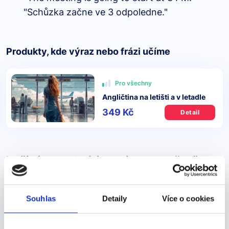
"Schůzka začne ve 3 odpoledne."
Produkty, kde výraz nebo frázi učíme
Pro všechny
Angličtina na letišti a v letadle
349 Kč
Detail
Další výrazy nebo fráze v této kategorii našeho
slovníku
feel like
Souhlas
Detaily
Více o cookies
feel like