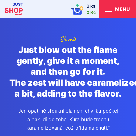
0 ks
MENU
0 Kč
Slovník
Just blow out the flame
gently, give it a moment,
and then go for it.
The zest will have caramelize
a bit, adding to the flavor.
Jen opatrně sfoukni plamen, chvilku počkej
a pak jdi do toho. Kůra bude trochu
karamelizovaná, což přidá na chuti."