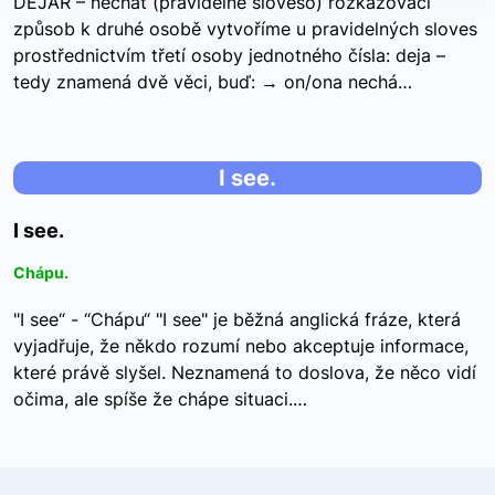
DEJAR – nechat (pravidelné sloveso) rozkazovací
způsob k druhé osobě vytvoříme u pravidelných sloves
prostřednictvím třetí osoby jednotného čísla: deja –
tedy znamená dvě věci, buď: → on/ona nechá…
I see.
I see.
Chápu.
"I see“ - “Chápu“ "I see" je běžná anglická fráze, která
vyjadřuje, že někdo rozumí nebo akceptuje informace,
které právě slyšel. Neznamená to doslova, že něco vidí
očima, ale spíše že chápe situaci.…