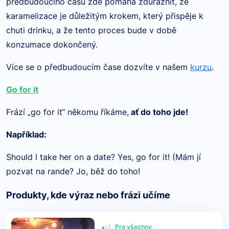
předbudoucího času zde pomáhá zdůraznit, že
karamelizace je důležitým krokem, který přispěje k
chuti drinku, a že tento proces bude v době
konzumace dokončený.
Více se o předbudoucím čase dozvíte v našem
kurzu
.
Go for it
Frází „go for it“ někomu říkáme,
ať do toho jde!
Například:
Should I take her on a date? Yes, go for it! (Mám jí
pozvat na rande? Jo, běž do toho!
Produkty, kde výraz nebo frázi učíme
Pro všechny