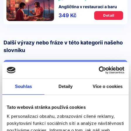
Angličtina v restauraci a baru
349 Kč
Detail
Další výrazy nebo fráze v této kategorii našeho
slovníku
"pagar"
"pagar"
Souhlas
Detaily
Více o cookies
Zaplatit -->
PAGAR – platit (pravidelné sloveso) pago – platím
Tato webová stránka používá cookies
pagas – platíš paga – platí pagamos – platíme pagáis –
platíte pagan – platí
K personalizaci obsahu, zobrazování cílené reklamy,
poskytování funkcí sociálních sítí a analýze návštěvnosti
používáme cookies. Informace o tom, jak náš web