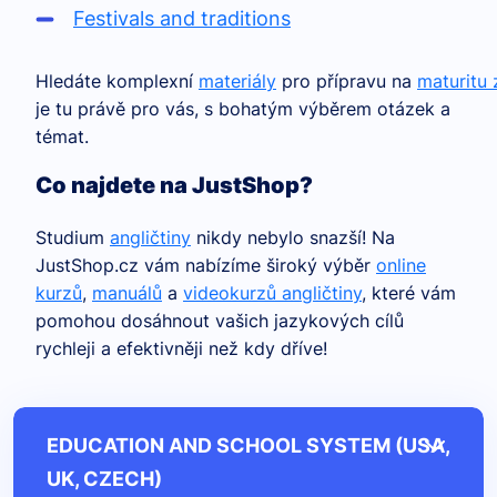
Festivals and traditions
Hledáte komplexní
materiály
pro přípravu na
maturitu 
je tu právě pro vás, s bohatým výběrem otázek a
témat.
Co najdete na JustShop?
Studium
angličtiny
nikdy nebylo snazší! Na
JustShop.cz vám nabízíme široký výběr
online
kurzů
,
manuálů
a
videokurzů angličtiny
, které vám
pomohou dosáhnout vašich jazykových cílů
rychleji a efektivněji než kdy dříve!
EDUCATION AND SCHOOL SYSTEM (USA,
UK, CZECH)