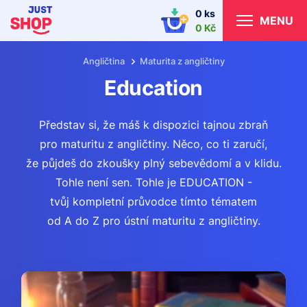
0 ks
MENU
0 Kč
Angličtina
Maturita z angličtiny
Education
Představ si, že máš k dispozici tajnou zbraň
pro maturitu z angličtiny. Něco, co ti zaručí,
že půjdeš do zkoušky plný sebevědomí a v klidu.
Tohle není sen. Tohle je EDUCATION -
tvůj kompletní průvodce tímto tématem
od A do Z pro ústní maturitu z angličtiny.