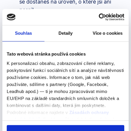
se dostaneš na úroveň, o které jsi ani
nesnil.
Maturitní téma obsahuje již
zpracované
Souhlas
Detaily
Více o cookies
„povídání“ k obhajobě
, které jsme zpracovali
ve
dvou obtížnostech
, s kterými zaručeně
uspěješ:
Tato webová stránka používá cookies
Základní –
jednodušší
gramatika a slovní
K personalizaci obsahu, zobrazování cílené reklamy,
zásoba, pokud chceš hlavně prolézt
poskytování funkcí sociálních sítí a analýze návštěvnosti
používáme cookies. Informace o tom, jak náš web
Pokročilá
– pokročilá gramatika a slovní
používáte, sdílíme s partnery (Google, Facebook,
zásoba, kdybys chtěl udělat dojem
Leadhub apod.) — ti je mohou zpracovávat mimo
EU/EHP na základě standardních smluvních doložek a
kombinovat s dalšími daty, která jim poskytnete.
Podrobné informace najdete v
Zásadách ochrany
Zkrátka a dobře, EDUCATION je tvůj plán na
osobních údajů
. Souhlas můžete kdykoli změnit nebo
úspěch.
Nech to na nás, abys mohl skládat
odvolat v nastavení cookies, případně se obrátit na