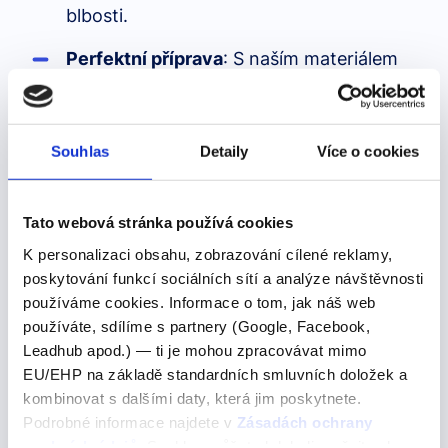
blbosti.
Perfektní příprava
: S naším materiálem
se dostaneš na úroveň, o které jsi ani
nesnil.
Souhlas
Detaily
Více o cookies
Maturitní téma obsahuje již
zpracované
„povídání“ k obhajobě
, které jsme zpracovali
ve
dvou obtížnostech
, s kterými zaručeně
Tato webová stránka používá cookies
uspěješ:
K personalizaci obsahu, zobrazování cílené reklamy,
poskytování funkcí sociálních sítí a analýze návštěvnosti
Základní –
jednodušší
gramatika a slovní
používáme cookies. Informace o tom, jak náš web
zásoba, pokud chceš hlavně prolézt
používáte, sdílíme s partnery (Google, Facebook,
Leadhub apod.) — ti je mohou zpracovávat mimo
Pokročilá
– pokročilá gramatika a slovní
EU/EHP na základě standardních smluvních doložek a
zásoba, kdybys chtěl udělat dojem
kombinovat s dalšími daty, která jim poskytnete.
Podrobné informace najdete v
Zásadách ochrany
osobních údajů
. Souhlas můžete kdykoli změnit nebo