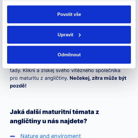
odvolat v nastavení cookies, případně se obrátit na
Zkrátka a dobře, HEALTH, MEDICAL CARE,
ÚOOÚ.
Povolit vše
LIFESTYLE je tvůj plán na úspěch.
Nech to na
nás, abys mohl skládat maturitu s úsměvem. Tvoje
budoucnost začíná teď. Nechceš přeci jen tak
Upravit
něco. Chceš to nejlepší.
Přidej se k těm, kteří už to mají za sebou s
Odmítnout
jedničkou. Tvoje cesta k úspěšné maturitě začíná
tady. Klikni a získej svého vítězného společníka
pro maturitu z angličtiny.
Nečekej, zítra může být
pozdě!
Jaká další maturitní témata z
angličtiny u nás najdete?
Nature and enviroment