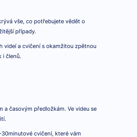
krývá vše, co potřebujete vědět o
tější případy.
h videí a cvičení s okamžitou zpětnou
i členů.
ním a časovým předložkám. Ve videu se
tí.
0-30minutové cvičení, které vám