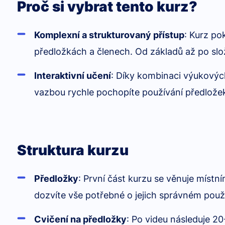
Proč si vybrat tento kurz?
Komplexní a strukturovaný přístup
: Kurz po
předložkách a členech. Od základů až po složi
Interaktivní učení
: Díky kombinaci výukovýc
vazbou rychle pochopíte používání předložek 
Struktura kurzu
Předložky
: První část kurzu se věnuje míst
dozvíte vše potřebné o jejich správném použi
Cvičení na předložky
: Po videu následuje 2