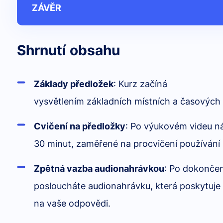
ZÁVĚR
Shrnutí obsahu
Základy předložek
: Kurz začíná
vysvětlením základních místních a časových
Cvičení na předložky
: Po výukovém videu nás
30 minut, zaměřené na procvičení používání 
Zpětná vazba audionahrávkou
: Po dokončen
posloucháte audionahrávku, která poskytuj
na vaše odpovědi.