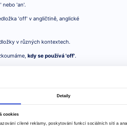
' nebo 'an'.
ložka 'off' v angličtině, anglické
dložky v různých kontextech.
rozkoumáme,
kdy se používá 'off'
.
ina 'in', 'on', 'at' a časové
ání anglického jazyka.
Detaily
ůžete najít?
á cookies
 o
Podmínkových větách
nebo o
azování cílené reklamy, poskytování funkcí sociálních sítí a an