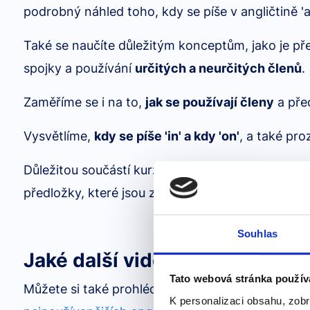
podrobný náhled toho, kdy se píše v angličtině 'a
Také se naučíte důležitým konceptům, jako je před
spojky a používání
určitých a neurčitých členů
.
Zaměříme se i na to,
jak se používají členy
a pře
Vysvětlíme,
kdy se píše 'in' a kdy 'on'
, a také p
Důležitou součástí kurzu jsou také předložky angličt
předložky, které jsou zásadní pro správné použív
Souhlas
Jaké další videokurzy u nás m
Tato webová stránka použív
Můžete si také prohlédnout anglické videokurzy
K personalizaci obsahu, zobr