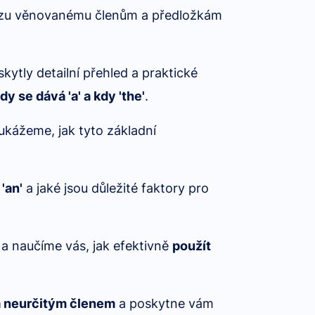
urzu věnovanému členům a předložkám
kytly detailní přehled a praktické
dy se dává 'a' a kdy 'the'
.
ukážeme, jak tyto základní
'an'
a jaké jsou důležité faktory pro
a naučíme vás, jak efektivně
použít
a neurčitým členem
a poskytne vám