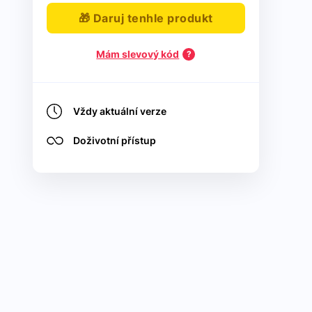
🎁 Daruj tenhle produkt
Mám slevový kód
Vždy aktuální verze
Doživotní přístup