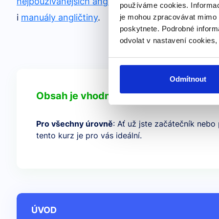
nejpoužívanějších anglických frázových slovese
používáme cookies. Informac
i
manuály angličtiny
.
je mohou zpracovávat mimo E
poskytnete. Podrobné inform
odvolat v nastavení cookies,
Odmítnout
Obsah je vhodný pro...
Pro všechny úrovně
: Ať už jste začátečník nebo 
tento kurz je pro vás ideální.
ÚVOD