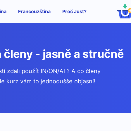
ina
Francouzština
Proč Just?
 členy - jasně a stručně
tí zdali použít IN/ON/AT? A co členy
le kurz vám to jednodušše objasní!