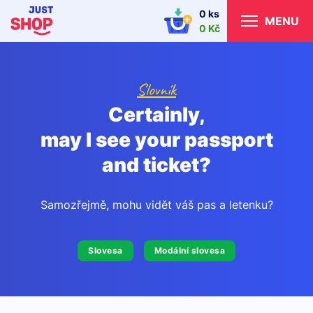
0 ks
MENU
0 Kč
Slovník
Certainly,
may I see your passport
and ticket?
Samozřejmě, mohu vidět váš pas a letenku?
Slovesa
Modální slovesa