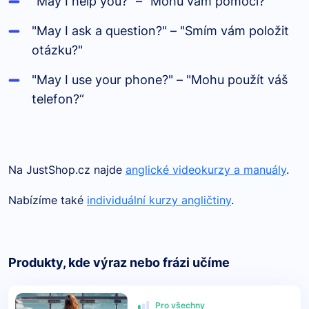
"May I help you?" – "Mohu vám pomoci?“
"May I ask a question?" – "Smím vám položit
otázku?"
"May I use your phone?" – "Mohu použít váš
telefon?“
Na JustShop.cz najde
anglické videokurzy a manuály
.
Nabízíme také
individuální kurzy angličtiny
.
Produkty, kde výraz nebo frázi učíme
Pro všechny