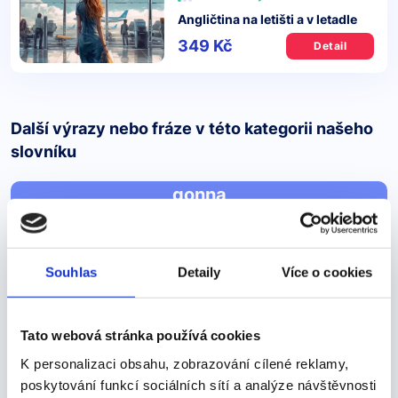
Angličtina na letišti a v letadle
349 Kč
Detail
Další výrazy nebo fráze v této kategorii našeho
slovníku
gonna
gonna
(hovorový tvar) - vyjadřuje blízkou budoucnost či záměr
Souhlas
Detaily
Více o cookies
Slovo "gonna" je hovorová zkratka anglického výrazu
"going to", který se používá k vyjádření budoucích
Tato webová stránka používá cookies
záměrů nebo plánů. Je to běžný prvek anglického
K personalizaci obsahu, zobrazování cílené reklamy,
jazyka a často se objevuje v neformálních…
poskytování funkcí sociálních sítí a analýze návštěvnosti