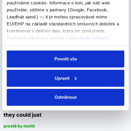
používáme cookies. Informace o tom, jak náš web
používáte, sdílíme s partnery (Google, Facebook,
should have been
Leadhub apod.) — ti je mohou zpracovávat mimo
EU/EHP na základě standardních smluvních doložek a
should have been
kombinovat s dalšími daty, která jim poskytnete.
Podrobné informace najdete v
Zásadách ochrany
mělo být
osobních údajů
. Souhlas můžete kdykoli změnit nebo
odvolat v nastavení cookies, případně se obrátit na
Věta "And I let her make decisions that should have
ÚOOÚ.
Povolit vše
been in my dominion" obsahuje také zajímavé použití
fráze "should have been". Tato fráze je příkladem
anglického modálního slovesa "should" v…
Upravit
Odmítnout
they could just
they could just
prostě by mohli