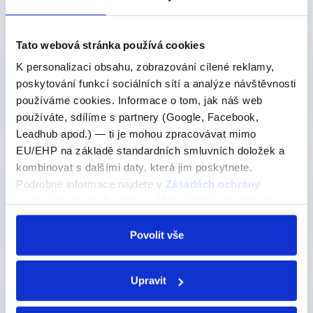
hlas a porovnávat ho s originálem.
Tato webová stránka používá cookies
Pro středně pokročilé
K personalizaci obsahu, zobrazování cílené reklamy,
Videokurz: Nejpoužívanější
poskytování funkcí sociálních sítí a analýze návštěvnosti
frázová slovesa
používáme cookies. Informace o tom, jak náš web
449 Kč
používáte, sdílíme s partnery (Google, Facebook,
Detail
Leadhub apod.) — ti je mohou zpracovávat mimo
EU/EHP na základě standardních smluvních doložek a
kombinovat s dalšími daty, která jim poskytnete.
Pro středně pokročilé
Podrobné informace najdete v
Zásadách ochrany
Videokurz: Minulé časy -
osobních údajů
. Souhlas můžete kdykoli změnit nebo
vše co potřebujete vědět
odvolat v nastavení cookies, případně se obrátit na
349 Kč
Detail
ÚOOÚ.
Povolit vše
Upravit
Pro středně pokročilé