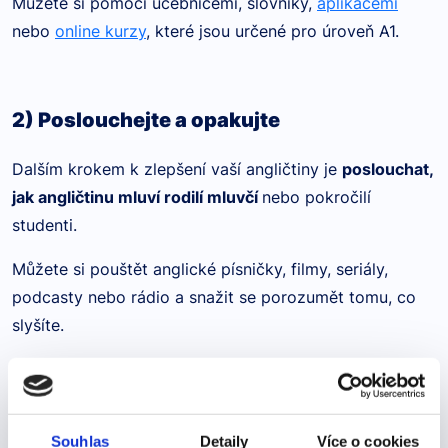
Můžete si pomoci učebnicemi, slovníky,
aplikacemi
nebo
online kurzy
, které jsou určené pro úroveň A1.
2) Poslouchejte a opakujte
Dalším krokem k zlepšení vaší angličtiny je
poslouchat,
jak angličtinu mluví rodilí mluvčí
nebo pokročilí
studenti.
Můžete si pouštět anglické písničky, filmy, seriály,
podcasty nebo rádio a snažit se porozumět tomu, co
slyšíte.
Pokud je to možné,
používejte titulky
.
Také se snažte opakovat to, co slyšíte, abyste si
procvičili výslovnost a intonaci. Můžete si nahrávat svůj
Souhlas
Detaily
Více o cookies