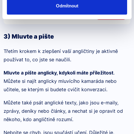
Videokurz: Předložky a členy -
Odmítnout
jasně a stručně
349 Kč
Detail
3) Mluvte a pište
Třetím krokem k zlepšení vaší angličtiny je aktivně
používat to, co jste se naučili.
Mluvte a pište anglicky, kdykoli máte příležitost
.
Můžete si najít anglicky mluvícího kamaráda nebo
učitele, se kterým si budete cvičit konverzaci.
Můžete také psát anglické texty, jako jsou e-maily,
zprávy, deníky nebo články, a nechat si je opravit od
někoho, kdo angličtině rozumí.
Nebojte se chyb, jsou součástí učení. Důležité je,