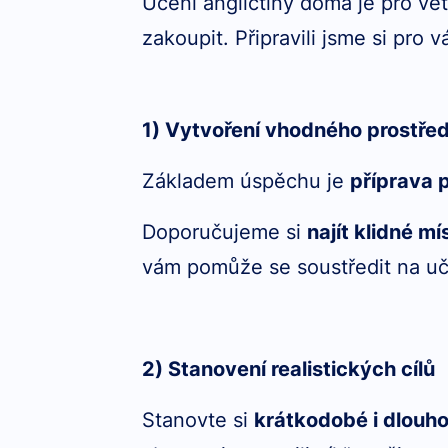
Učení angličtiny doma je pro větš
zakoupit. Připravili jsme si pro v
1) Vytvoření vhodného prostřed
Základem úspěchu je
příprava 
Doporučujeme si
najít klidné mí
vám pomůže se soustředit na uč
2) Stanovení realistických cílů
Stanovte si
krátkodobé i dlouho