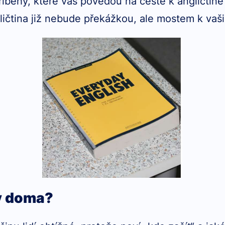
 příběhy, které vás povedou na cestě k angličtině 
ličtina již nebude překážkou, ale mostem k vaš
ky doma?