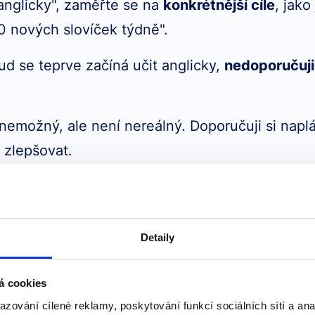
e anglicky", zaměřte se na
konkrétnější cíle
, jak
50 nových slovíček týdně".
d se teprve začíná učit anglicky,
nedoporučuji 
nemožný, ale není nereálný. Doporučuji si naplá
 zlepšovat.
cí
Detaily
placených zdrojů, které vám mohou pomoci v uče
ihy jsou jen některé z možností. Zkuste napříkl
á cookies
í slovní zásoby.
azování cílené reklamy, poskytování funkcí sociálních sítí a an