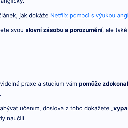
anglicky.
 článek, jak dokáže
Netflix pomoci s výukou angl
jete svou
slovní zásobu a porozumění
, ale tak
ravidelná praxe a studium vám
pomůže zdokonal
.
abývat učením, doslova z toho dokážete „
vypa
y naučili.