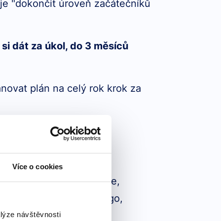
o je "dokončit úroveň začátečníků
si dát za úkol, do 3 měsíců
novat plán na celý rok krok za
Více o cookies
ní.
Online kurzy
, aplikace,
ad aplikace jako Duolingo,
alýze návštěvnosti