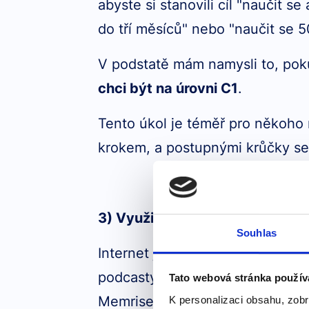
abyste si stanovili cíl "naučit s
do tří měsíců" nebo "naučit se 
V podstatě mám namysli to, poku
chci být na úrovni C1
.
Tento úkol je téměř pro někoho 
krokem, a postupnými krůčky se
3) Využití online zdrojů a aplika
Souhlas
Internet je plný bezplatných i 
podcasty, YouTube kanály a e-kn
Tato webová stránka použív
Memrise, nebo Anki pro rozšířen
K personalizaci obsahu, zobr