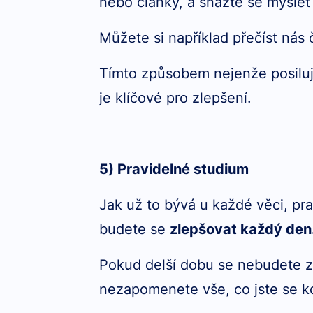
nebo články, a snažte se myslet 
Můžete si například přečíst nás
Tímto způsobem nejenže posilu
je klíčové pro zlepšení.
5) Pravidelné studium
Jak už to bývá u každé věci, p
budete se
zlepšovat každý den
Pokud delší dobu se nebudete z
nezapomenete vše, co jste se kd