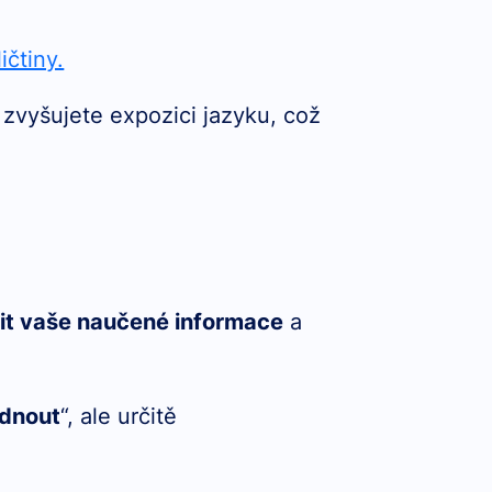
ičtiny.
é zvyšujete expozici jazyku, což
it vaše naučené informace
a
dnout
“, ale určitě