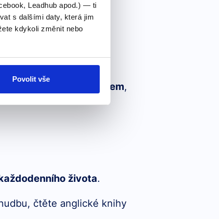
cebook, Leadhub apod.) — ti
 s dalšími daty, která jim
alternativ.
ete kdykoli změnit nebo
 zlepšit v určitých
Povolit vše
latit online kurz s lektorem
,
 každodenního života
.
u hudbu, čtěte anglické knihy