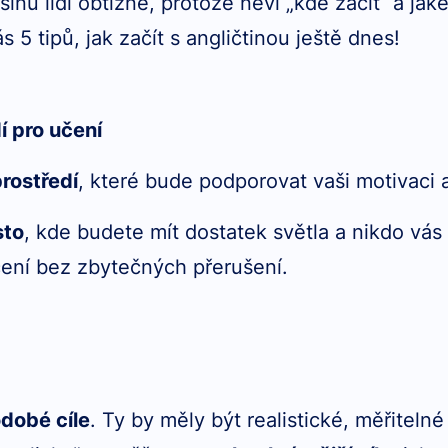
inu lidí obtížné, protože neví „kde začít“ a jak
ás 5 tipů, jak začít s angličtinou ještě dnes!
í pro učení
prostředí
, které bude podporovat vaši motivaci 
sto
, kde budete mít dostatek světla a nikdo vás
ení bez zbytečných přerušení.
dobé cíle
. Ty by měly být realistické, měřitelné