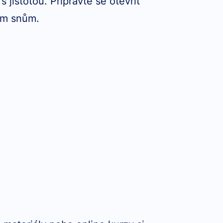
s jistotou. Připravte se otevřít
im snům.