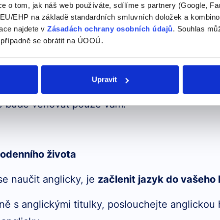
e o tom, jak náš web používáte, sdílíme s partnery (Google, Fa
U/EHP na základě standardních smluvních doložek a kombinovat
oti, ale na internetu můžete najít spousty jiných 
ace najdete v
Zásadách ochrany osobních údajů
. Souhlas můž
 případně se obrátit na ÚOOÚ.
ete najít online videokurzy, která vám pomohou
Upravit
individuální kurzy angličtiny
, kde si můžete
zap
se bude věnovat pouze vám.
dodenního života
e naučit anglicky, je
začlenit jazyk do vašeho
tině s anglickými titulky, poslouchejte anglicko