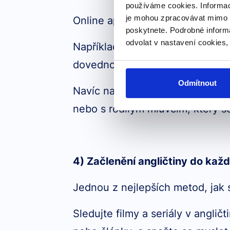
používáme cookies. Informac
je mohou zpracovávat mimo E
Online aplikace mají své pro i pr
poskytnete. Podrobné inform
odvolat v nastavení cookies,
Například u nás na JustShop můž
dovednostech.
Odmítnout
Navíc nabízíme na
JustEnglish
i
nebo s rodilým mluvčím, který 
4) Začlenění angličtiny do kaž
Jednou z nejlepších metod, jak s
Sledujte filmy a seriály v anglič