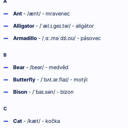
A
Ant
- /ænt/ - mravenec
Alligator
- /
æl.
.
e
.tər/ - aligátor
ˈ
ɪ
ɡ
ɪ
Armadillo
- /
.mə
d
l.o
/ - pásovec
ˌɑː
ˈ
ɪ
ʊ
B
Bear
- /beər/ - medvěd
Butterfly
- /
b
t.ər.fla
/ - motýl
ˈ
ʌ
ɪ
Bison
- /
ba
.sən/ - bizon
ˈ
ɪ
C
Cat
- /kæt/ - kočka