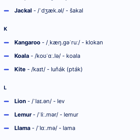
Jackal
- /
dʒæk.əl/ - šakal
ˈ
K
Kangaroo
- /
kæŋ.
ə
ru
/ - klokan
ˌ
ɡ
ˈ
ː
Koala
- /ko
.lə/ - koala
ʊˈɑː
Kite
- /ka
t/ - luňák (pták)
ɪ
L
Lion
- /
la
.ən/ - lev
ˈ
ɪ
Lemur
- /
li
.mər/ - lemur
ˈ
ː
Llama
- /
l
.mə/ - lama
ˈ
ɑː