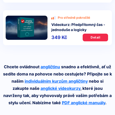
Pro středně pokročilé
Videokurz: Předpřítomný čas -
jednoduše a logicky
349 Kč
Detail
Chcete ovládnout
angličtinu
snadno a efektivně, ať už
sedíte doma na pohovce nebo cestujete? Připojte se k
našim
individuálním kurzům angličtiny
nebo si
zakupte naše
anglické videokurzy
, které jsou
navrženy tak, aby vyhovovaly právě vašim potřebám a
stylu učení. Nabízíme také
PDF anglické manuály
.