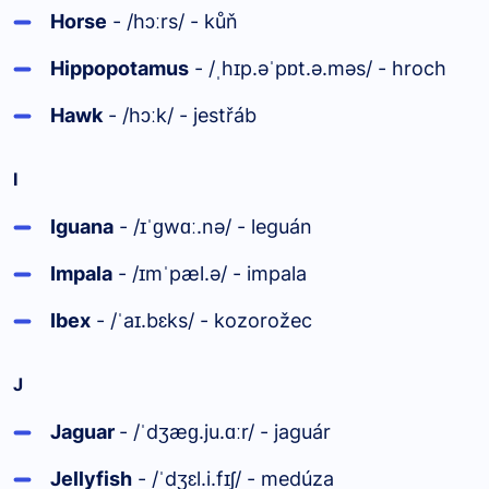
Horse
- /hɔ
rs/ - kůň
ː
Hippopotamus
- /
h
p.ə
p
t.ə.məs/ - hroch
ˌ
ɪ
ˈ
ɒ
Hawk
- /hɔ
k/ - jestřáb
ː
I
Iguana
- /
w
.nə/ - leguán
ɪˈɡ
ɑː
Impala
- /
m
pæl.ə/ - impala
ɪ
ˈ
Ibex
- /
a
.bɛks/ - kozorožec
ˈ
ɪ
J
Jaguar
- /
dʒæ
.ju.
r/ - jaguár
ˈ
ɡ
ɑː
Jellyfish
- /
dʒɛl.i.f
ʃ/ - medúza
ˈ
ɪ