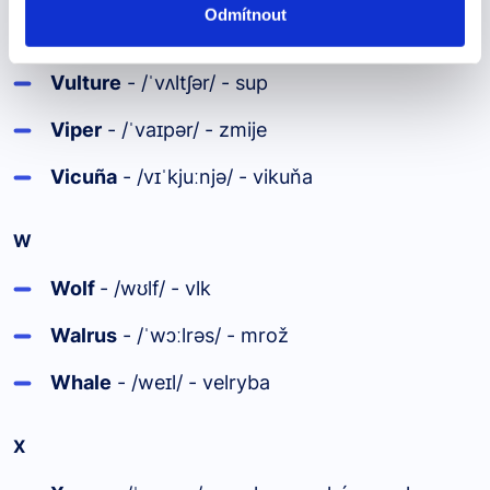
Odmítnout
V
Vulture
- /
v
ltʃər/ - sup
ˈ
ʌ
Viper
- /
va
pər/ - zmije
ˈ
ɪ
Vicuña
- /v
kju
njə/ - vikuňa
ɪˈ
ː
W
Wolf
- /w
lf/ - vlk
ʊ
Walrus
- /
wɔ
lrəs/ - mrož
ˈ
ː
Whale
- /we
l/ - velryba
ɪ
X