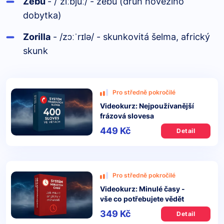
Zebu
- /
zi
bju
/ - zebu (druh hovězího
ˈ
ː
ː
dobytka)
Zorilla
- /zɔ
r
lə/ - skunkovitá šelma, africký
ːˈ
ɪ
skunk
Pro středně pokročilé
Videokurz: Nejpoužívanější
frázová slovesa
449 Kč
Detail
Pro středně pokročilé
Videokurz: Minulé časy -
vše co potřebujete vědět
349 Kč
Detail