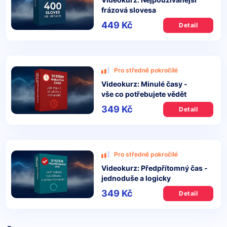
frázová slovesa
449 Kč
Detail
Pro středně pokročilé
Videokurz: Minulé časy -
vše co potřebujete vědět
349 Kč
Detail
Pro středně pokročilé
Videokurz: Předpřítomný čas -
jednoduše a logicky
349 Kč
Detail