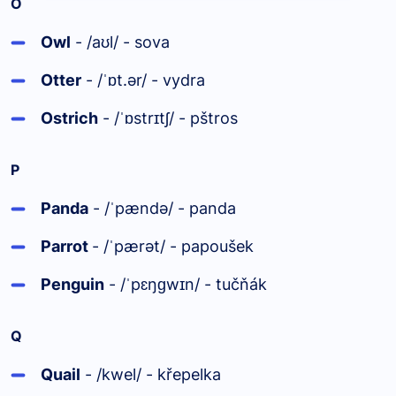
O
Owl
- /a
l/ - sova
ʊ
Otter
- /
t.ər/ - vydra
ˈɒ
Ostrich
- /
str
tʃ/ - pštros
ˈɒ
ɪ
P
Panda
- /
pændə/ - panda
ˈ
Parrot
- /
pærət/ - papoušek
ˈ
Penguin
- /
pɛŋ
w
n/ - tučňák
ˈ
ɡ
ɪ
Q
Quail
- /kwel/ - křepelka