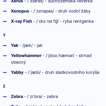
Xerus
- /
z
ərəs/ - suchozemská veverka
ˈ
ɪ
Xenopus
- /
zɛnəpəs/ - druh vodní žáby
ˈ
X-ray Fish
- /
ɛks re
f
ʃ/ - ryba rentgenka
ˈ
ɪ
ɪ
Y
Yak
- /jæk/ - jak
Yellowhammer
- /
jɛlo
hæmər/ - strnad
ˈ
ʊˌ
obecný
Yabby
- /
jæbi/ - druh sladkovodního korýše
ˈ
Z
Zebra
- /
zi
brə/ - zebra
ˈ
ː