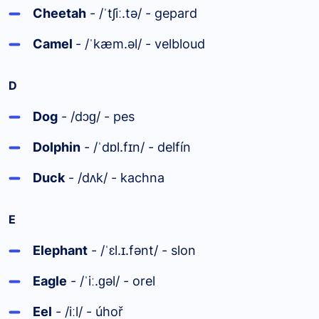
Cheetah
- /
tʃi
.tə/ - gepard
ˈ
ː
Camel
- /
kæm.əl/ - velbloud
ˈ
D
Dog
- /dɔ
/ - pes
ɡ
Dolphin
- /
d
l.f
n/ - delfín
ˈ
ɒ
ɪ
Duck
- /d
k/ - kachna
ʌ
E
Elephant
- /
ɛl.
.fənt/ - slon
ˈ
ɪ
Eagle
- /
i
.
əl/ - orel
ˈ
ː
ɡ
Eel
- /i
l/ - úhoř
ː