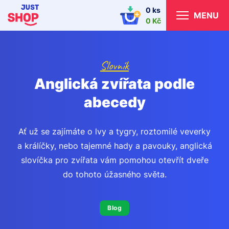
0 ks
MENU
0 Kč
Slovník
Anglická zvířata podle
abecedy
Ať už se zajímáte o lvy a tygry, roztomilé veverky
a králíčky, nebo tajemné hady a pavouky, anglická
slovíčka pro zvířata vám pomohou otevřít dveře
do tohoto úžasného světa.
Blog