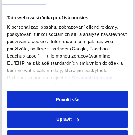
Squirrel
- /
skw
rəl/ - veverka
ˈ
ɪ
Tato webová stránka používá cookies
T
K personalizaci obsahu, zobrazování cílené reklamy,
poskytování funkcí sociálních sítí a analýze návštěvnosti
Tiger
- /
ta
ər/ - tygr
ˈ
ɪɡ
používáme cookies. Informace o tom, jak náš web
Turtle
- /
t
rtl/ - želva
používáte, sdílíme s partnery (Google, Facebook,
ˈ
ɜː
Leadhub apod.) — ti je mohou zpracovávat mimo
Toucan
- /
tu
kæn/ - tukan
ˈ
ː
EU/EHP na základě standardních smluvních doložek a
kombinovat s dalšími daty, která jim poskytnete.
Podrobné informace najdete v
Zásadách ochrany
U
osobních údajů
. Souhlas můžete kdykoli změnit nebo
odvolat v nastavení cookies, případně se obrátit na
Urial
- /
j
əriəl/ - uriál (druh divoké ovce)
ˈ
ʊ
ÚOOÚ.
Povolit vše
Uakari
- /wə
k
ri/ - vakari (druh opice)
ˈ
ɑː
Umbrellabird
- /
m.brəl
b
rd/ - deštníkový
ˈʌ
ˌ
ɜː
Upravit
pták