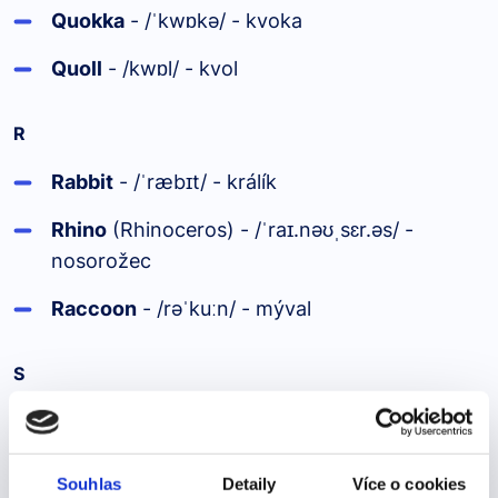
Quokka
- /
kw
kə/ - kvoka
ˈ
ɒ
Quoll
- /kw
l/ - kvol
ɒ
R
Rabbit
- /
ræb
t/ - králík
ˈ
ɪ
Rhino
(Rhinoceros) - /
ra
.nə
sɛr.əs/ -
ˈ
ɪ
ʊˌ
nosorožec
Raccoon
- /rə
ku
n/ - mýval
ˈ
ː
S
Snake
- /sne
k/ - had
ɪ
Swan
- /sw
n/ - labuť
ɒ
Souhlas
Detaily
Více o cookies