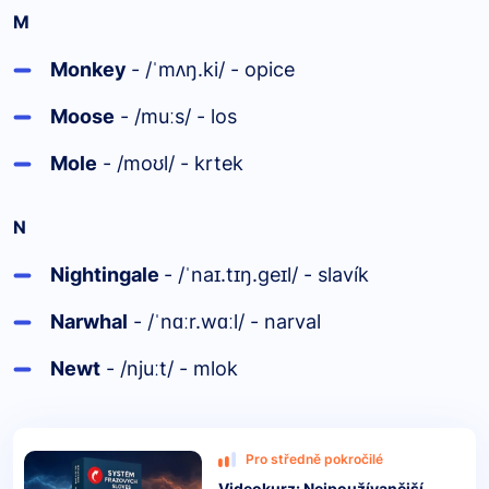
M
Monkey
- /
m
ŋ.ki/ - opice
ˈ
ʌ
Moose
- /mu
s/ - los
ː
Mole
- /mo
l/ - krtek
ʊ
N
Nightingale
- /
na
.t
ŋ.ge
l/ - slavík
ˈ
ɪ
ɪ
ɪ
Narwhal
- /
n
r.w
l/ - narval
ˈ
ɑː
ɑː
Newt
- /nju
t/ - mlok
ː
Pro středně pokročilé
Videokurz: Nejpoužívanější