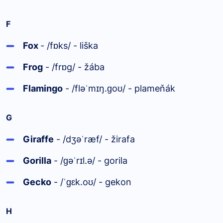
F
Fox
- /f
ks/ - liška
ɒ
Frog
- /fr
g/ - žába
ɒ
Flamingo
- /flə
m
ŋ.
o
/ - plameňák
ˈ
ɪ
ɡ
ʊ
G
Giraffe
- /dʒə
ræf/ - žirafa
ˈ
Gorilla
- /
ə
r
l.ə/ - gorila
ɡ
ˈ
ɪ
Gecko
- /
ɛk.o
/ - gekon
ˈɡ
ʊ
H