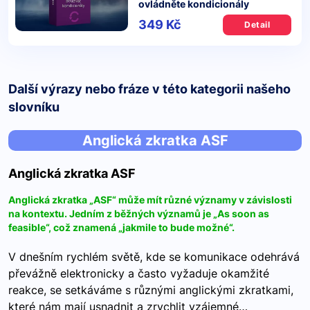
ovládněte kondicionály
349 Kč
Detail
Další výrazy nebo fráze v této kategorii našeho
slovníku
Anglická zkratka ASF
Anglická zkratka ASF
Anglická zkratka „ASF“ může mít různé významy v závislosti
na kontextu. Jedním z běžných významů je „As soon as
feasible“, což znamená „jakmile to bude možné“.
V dnešním rychlém světě, kde se komunikace odehrává
převážně elektronicky a často vyžaduje okamžité
reakce, se setkáváme s různými anglickými zkratkami,
které nám mají usnadnit a zrychlit vzájemné…