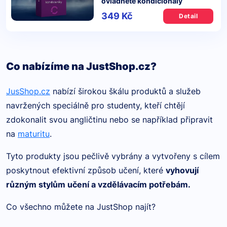
ovládněte kondicionály
349 Kč
Detail
Co nabízíme na JustShop.cz?
JusShop.cz
nabízí širokou škálu produktů a služeb
navržených speciálně pro studenty, kteří chtějí
zdokonalit svou angličtinu nebo se například připravit
na
maturitu
.
Tyto produkty jsou pečlivě vybrány a vytvořeny s cílem
poskytnout efektivní způsob učení, které
vyhovují
různým stylům učení a vzdělávacím potřebám.
Co všechno můžete na JustShop najít?