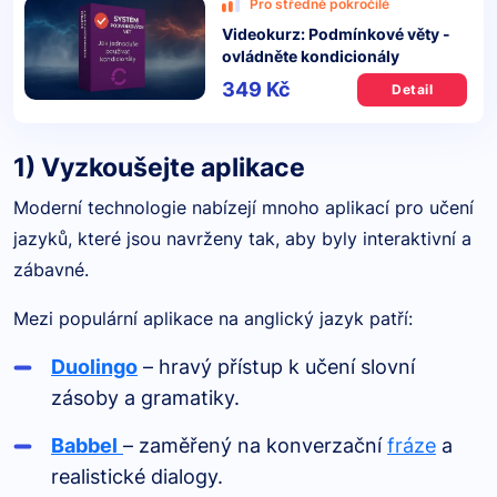
Pro středně pokročilé
Videokurz: Podmínkové věty -
ovládněte kondicionály
349 Kč
Detail
1) Vyzkoušejte aplikace
Moderní technologie nabízejí mnoho aplikací pro učení
jazyků, které jsou navrženy tak, aby byly interaktivní a
zábavné.
Mezi populární aplikace na anglický jazyk patří:
Duolingo
– hravý přístup k učení slovní
zásoby a gramatiky.
Babbel
– zaměřený na konverzační
fráze
a
realistické dialogy.