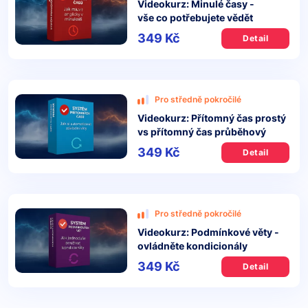
Videokurz: Minulé časy -
vše co potřebujete vědět
349 Kč
Detail
Pro středně pokročilé
Videokurz: Přítomný čas prostý
vs přítomný čas průběhový
349 Kč
Detail
Pro středně pokročilé
Videokurz: Podmínkové věty -
ovládněte kondicionály
349 Kč
Detail