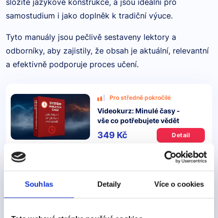
složité jazykové konstrukce, a jsou ideální pro
samostudium i jako doplněk k tradiční výuce.
Tyto manuály jsou pečlivě sestaveny lektory a
odborníky, aby zajistily, že obsah je aktuální, relevantní
a efektivně podporuje proces učení.
Pro středně pokročilé
Videokurz: Minulé časy -
vše co potřebujete vědět
349 Kč
Detail
Pro středně pokročilé
Souhlas
Detaily
Více o cookies
Videokurz: Přítomný čas prostý
vs přítomný čas průběhový
349 Kč
Detail