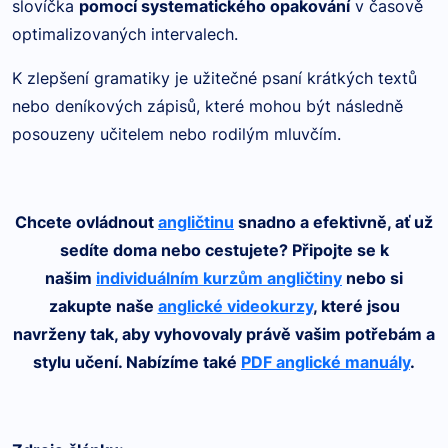
slovíčka
pomocí systematického opakování
v časově
optimalizovaných intervalech.
K zlepšení gramatiky je užitečné psaní krátkých textů
nebo deníkových zápisů, které mohou být následně
posouzeny učitelem nebo rodilým mluvčím.
Chcete ovládnout
angličtinu
snadno a efektivně, ať už
sedíte doma nebo cestujete? Připojte se k
našim
individuálním kurzům angličtiny
nebo si
zakupte naše
anglické videokurzy
, které jsou
navrženy tak, aby vyhovovaly právě vašim potřebám a
stylu učení. Nabízíme také
PDF anglické manuály
.