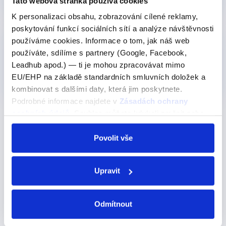
Tato webová stránka používá cookies
K personalizaci obsahu, zobrazování cílené reklamy,
poskytování funkcí sociálních sítí a analýze návštěvnosti
používáme cookies. Informace o tom, jak náš web
Pro středně pokročilé
používáte, sdílíme s partnery (Google, Facebook,
Videokurz: Podmínkové věty -
Leadhub apod.) — ti je mohou zpracovávat mimo
ovládněte kondicionály
EU/EHP na základě standardních smluvních doložek a
349 Kč
Detail
kombinovat s dalšími daty, která jim poskytnete.
Podrobné informace najdete v
Zásadách ochrany
osobních údajů
. Souhlas můžete kdykoli změnit nebo
Intenzivní kurzy angličtiny na
odvolat v nastavení cookies, případně se obrátit na
Justenglish.cz
ÚOOÚ.
Povolit vše
Pro studenty, kteří hledají intenzivnější a cílenější
Upravit
přístup k učení angličtiny,
Justenglish.cz
nabízí
intenzivní kurzy angličtiny
.
Odmítnout
Intenzivní kurzy angličtiny na Justenglish.cz jsou
navrženy tak, aby poskytovaly rychlý a efektivní