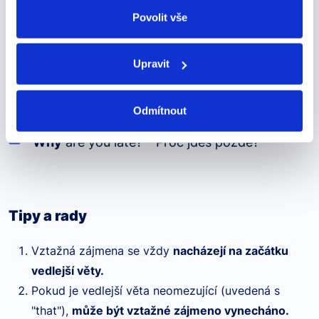
ÚOOÚ.
Povolit vše
Používá se k vyjadřování důvodu.
Příklady:
Upravit
I don't understand
why
you are angry. -
Nerozumím, proč jsi naštvaný.
Odmítnout
Why
are you late? – Proč jdeš pozdě?
Tipy a rady
Vztažná zájmena se vždy
nacházejí na začátku
vedlejší věty.
Pokud je vedlejší věta neomezující (uvedená s
"that"),
může být vztažné zájmeno vynecháno.