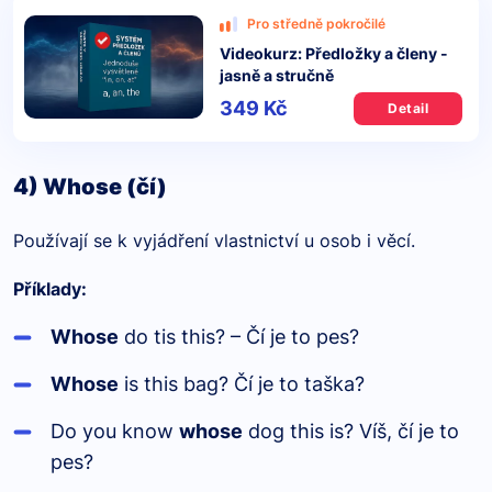
Pro středně pokročilé
Videokurz: Předložky a členy -
jasně a stručně
349 Kč
Detail
4) Whose (čí)
Používají se k vyjádření vlastnictví u osob i věcí.
Příklady:
Whose
do tis this? – Čí je to pes?
Whose
is this bag? Čí je to taška?
Do you know
whose
dog this is? Víš, čí je to
pes?