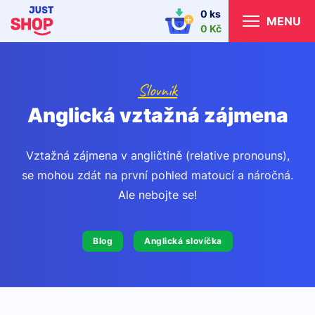
0 ks
MENU
0 Kč
Slovník
Anglická vztažná zájmena
Vztažná zájmena v angličtině (relative pronouns),
se mohou zdát na první pohled matoucí a náročná.
Ale nebojte se!
Blog
Anglická slovíčka