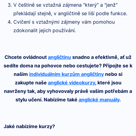
V češtině se vztažná zájmena "který" a "jenž"
překládají stejně, v angličtině se liší podle funkce.
Cvičení s vztažnými zájmeny vám pomohou
zdokonalit jejich používání.
Chcete ovládnout
angličtinu
snadno a efektivně, ať už
sedíte doma na pohovce nebo cestujete? Připojte se k
našim
individuálním kurzům angličtiny
nebo si
zakupte naše
anglické videokurzy
, které jsou
navrženy tak, aby vyhovovaly právě vašim potřebám a
stylu učení. Nabízíme také
anglické manuály
.
Jaké nabízíme kurzy?