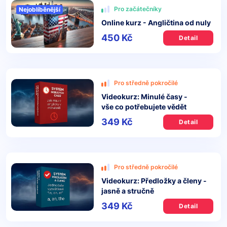
Pro začátečníky
Nejoblíběnější
Online kurz - Angličtina od nuly
450 Kč
Detail
Pro středně pokročilé
Videokurz: Minulé časy -
vše co potřebujete vědět
349 Kč
Detail
Pro středně pokročilé
Videokurz: Předložky a členy -
jasně a stručně
349 Kč
Detail