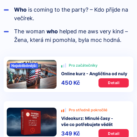
Who
is coming to the party? – Kdo přijde na
večírek.
The woman
who
helped me aws very kind –
Žena, která mi pomohla, byla moc hodná.
Pro začátečníky
Nejoblíběnější
Online kurz - Angličtina od nuly
450 Kč
Detail
Pro středně pokročilé
Videokurz: Minulé časy -
vše co potřebujete vědět
349 Kč
Detail