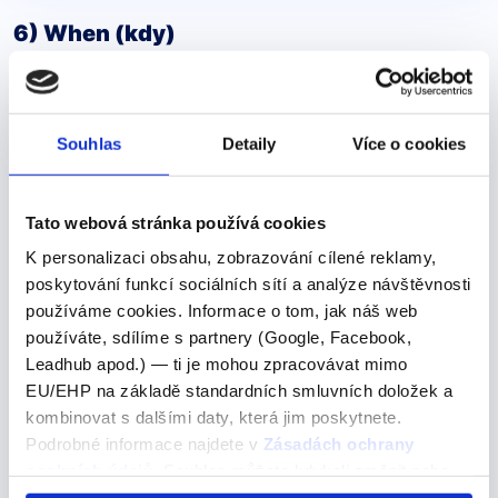
6) When (kdy)
Používá se k vyjádření času.
Příklady:
Souhlas
Detaily
Více o cookies
I will see you
when
I get home. – Uvidíme se,
až přijdu domů.
Tato webová stránka používá cookies
K personalizaci obsahu, zobrazování cílené reklamy,
I will see you
when
I get home from work.
poskytování funkcí sociálních sítí a analýze návštěvnosti
(Uvidím se s tebou, až se vrátím z práce.)
používáme cookies. Informace o tom, jak náš web
používáte, sdílíme s partnery (Google, Facebook,
When
did you last see your friend? (Kdy jsi
Leadhub apod.) — ti je mohou zpracovávat mimo
naposledy viděl svého kamaráda?)
EU/EHP na základě standardních smluvních doložek a
kombinovat s dalšími daty, která jim poskytnete.
Podrobné informace najdete v
Zásadách ochrany
osobních údajů
. Souhlas můžete kdykoli změnit nebo
7) Why (proč)
odvolat v nastavení cookies, případně se obrátit na