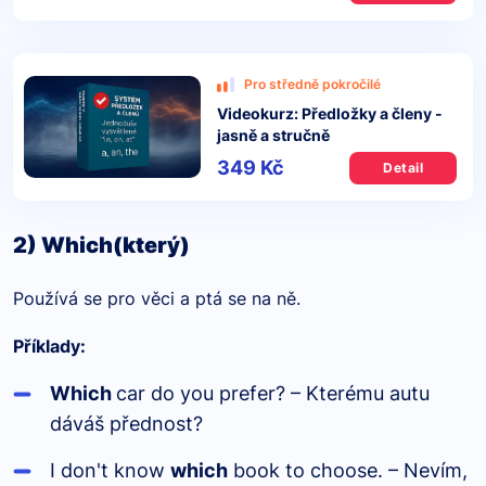
Pro středně pokročilé
Videokurz: Předložky a členy -
jasně a stručně
349 Kč
Detail
2) Which(který)
Používá se pro věci a ptá se na ně.
Příklady:
Which
car do you prefer? – Kterému autu
dáváš přednost?
I don't know
which
book to choose. – Nevím,