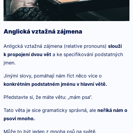
Anglická vztažná zájmena
Anligcká vztažná zájmena (relative pronouns)
slouží
k propojení dvou vět
a ke specifikování podstatných
jmen.
Jinými slovy, pomáhají nám říct něco více o
konkrétním podstatném jménu v hlavní větě.
Představte si, že máte větu: „mám psa“.
Tato věta je sice gramaticky správná, ale
neříká nám o
psovi mnoho.
Může to být jeden z mnoha psů na světě.