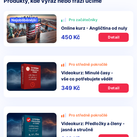
Produkty, kde výraz nebo frázi učíme
Pro začátečníky
Nejoblíběnější
Online kurz - Angličtina od nuly
450 Kč
Detail
Pro středně pokročilé
Videokurz: Minulé časy -
vše co potřebujete vědět
349 Kč
Detail
Pro středně pokročilé
Videokurz: Předložky a členy -
jasně a stručně