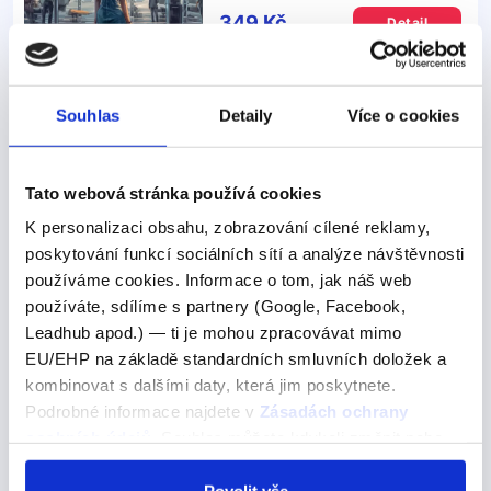
349 Kč
Detail
Souhlas
Detaily
Více o cookies
Další výrazy nebo fráze v této kategorii našeho
slovníku
Tato webová stránka používá cookies
Here they are. I'm a bit nervous; it's
K personalizaci obsahu, zobrazování cílené reklamy,
my first time flying this far.
poskytování funkcí sociálních sítí a analýze návštěvnosti
používáme cookies. Informace o tom, jak náš web
Here they are. I'm a bit nervous; it's my first time
používáte, sdílíme s partnery (Google, Facebook,
flying this far.
Leadhub apod.) — ti je mohou zpracovávat mimo
EU/EHP na základě standardních smluvních doložek a
Tady jsou. Jsem trochu nervózní; letím poprvé takhle daleko.
kombinovat s dalšími daty, která jim poskytnete.
Here they are - Tady jsou Význam: Tuto frázi
Podrobné informace najdete v
Zásadách ochrany
používáme, když někomu něco podáváme nebo
osobních údajů
. Souhlas můžete kdykoli změnit nebo
ukazujeme. Taky jí můžeme použít v situaci, kdy něco
odvolat v nastavení cookies, případně se obrátit na
hledáme a konečně to najdeme. Příklady použití v
ÚOOÚ.
Povolit vše