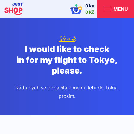
0 ks
MENU
0 Kč
Slovník
I would like to check
in for my flight to Tokyo,
please.
Ráda bych se odbavila k mému letu do Tokia,
prosím.