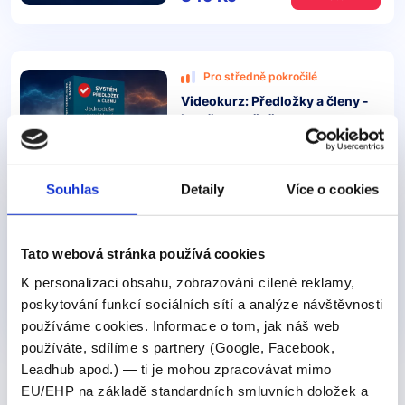
Pro středně pokročilé
Videokurz: Předložky a členy -
jasně a stručně
349 Kč
Detail
Souhlas
Detaily
Více o cookies
Pro středně pokročilé
Videokurz: Budoucnost
Tato webová stránka používá cookies
v angličtině - jak jí správně
K personalizaci obsahu, zobrazování cílené reklamy,
používat
poskytování funkcí sociálních sítí a analýze návštěvnosti
349 Kč
Detail
používáme cookies. Informace o tom, jak náš web
používáte, sdílíme s partnery (Google, Facebook,
Leadhub apod.) — ti je mohou zpracovávat mimo
Související články:
EU/EHP na základě standardních smluvních doložek a