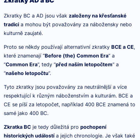
Zkratky AD a BC
Zkratky BC a AD jsou však
založeny na křesťanské
tradici
a mohou být považovány za nábožensky nebo
kulturně zaujaté.
Proto se někdy používají alternativní zkratky
BCE a CE
,
které znamenají “
Before (the) Common Era
” a
“
Common Era
”, tedy “
před naším letopočtem
” a
“
našeho letopočtu
”.
Tyto zkratky jsou považovány za neutrálnější a více
respektující k různým náboženstvím a kulturám. BCE a
CE se píší za letopočet, například 400 BCE znamená to
samé jako 400 BC.
Zkratka BC
je tedy důležitá pro
pochopení
historických událostí
a jejich chronologie. Je však také