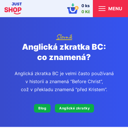
0 ks
MENU
0 Kč
Slovník
Anglická zkratka BC:
co znamená?
Anglická zkratka BC je velmi často používaná
v historii a znamená “Before Christ”,
což v překladu znamená “před Kristem”.
Blog
Anglické zkratky