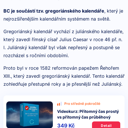
BC je součástí tzv. gregoriánského kalendáře
, který je
nejrozšířenějším kalendářním systémem na světě.
Gregoriánský kalendář vychází z juliánského kalendáře,
který zavedl římský císař Julius Caesar v roce 46 př. n.
l. Juliánský kalendář byl však nepřesný a postupně se
rozcházel s ročními obdobími.
Proto byl v roce 1582 reformován papežem Řehořem
XIII., který zavedl gregoriánský kalendář. Tento kalendář
zohledňuje přestupné roky a je přesnější než Juliánský.
Pro středně pokročilé
Videokurz: Přítomný čas prostý
vs přítomný čas průběhový
349 Kč
Detail