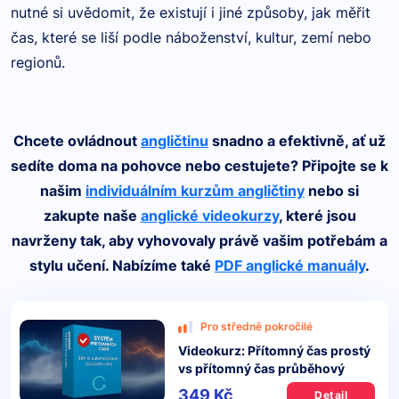
nutné si uvědomit, že existují i jiné způsoby, jak měřit
čas, které se liší podle náboženství, kultur, zemí nebo
regionů.
Chcete ovládnout
angličtinu
snadno a efektivně, ať už
sedíte doma na pohovce nebo cestujete? Připojte se k
našim
individuálním kurzům angličtiny
nebo si
zakupte naše
anglické videokurzy
, které jsou
navrženy tak, aby vyhovovaly právě vašim potřebám a
stylu učení. Nabízíme také
PDF anglické manuály
.
Pro středně pokročilé
Videokurz: Přítomný čas prostý
vs přítomný čas průběhový
349 Kč
Detail