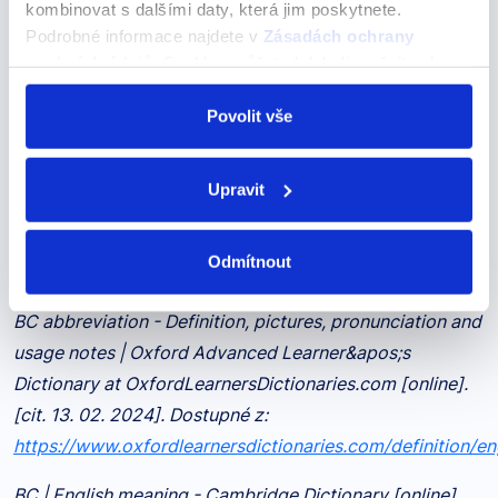
kombinovat s dalšími daty, která jim poskytnete.
Anglické zkratky: kompletní průvodce
Podrobné informace najdete v
Zásadách ochrany
Anglická neurčitá zájmena
osobních údajů
. Souhlas můžete kdykoli změnit nebo
odvolat v nastavení cookies, případně se obrátit na
Anglická osobní zájmena
ÚOOÚ.
Povolit vše
Anglická přivlastňovací zájmena
Upravit
Odmítnout
Zdroje článku:
BC abbreviation - Definition, pictures, pronunciation and
usage notes | Oxford Advanced Learner&apos;s
Dictionary at OxfordLearnersDictionaries.com [online].
[cit. 13. 02. 2024]. Dostupné z:
https://www.oxfordlearnersdictionaries.com/definition/en
BC | English meaning - Cambridge Dictionary [online].