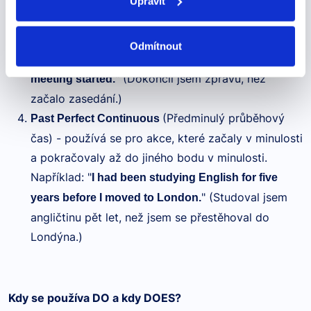
Upravit
(Předminulý čas) - vyjadřuje akce,
Past Perfect
které se odehrály před jinou minulou akcí.
Odmítnout
Například: "
I had finished the report before the
" (Dokončil jsem zprávu, než
meeting started.
začalo zasedání.)
(Předminulý průběhový
Past Perfect Continuous
čas) - používá se pro akce, které začaly v minulosti
a pokračovaly až do jiného bodu v minulosti.
Například: "
I had been studying English for five
" (Studoval jsem
years before I moved to London.
angličtinu pět let, než jsem se přestěhoval do
Londýna.)
Kdy se používa DO a kdy DOES?