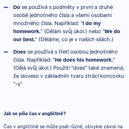
se používá s podměty v první a druhé
Do
osobě jednotného čísla a všemi osobami
množného čísla. Například: "
I do my
" (Dělám svůj úkol.) nebo "
homework.
We do
" (Děláme, co je v našich silách.)
our best.
se používá s třetí osobou jednotného
Does
čísla. Například: "
"
He does his homework.
(Dělá svůj úkol.) Použití "does" také znamená,
že sloveso v základním tvaru ztrácí koncovku
"-s"
Jak se píše čas v angličtině?
Čas v angličtině se může psát různě, obvykle závisí na