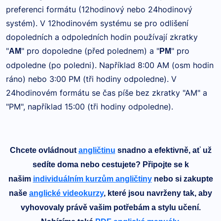
preferenci formátu (12hodinový nebo 24hodinový
systém). V 12hodinovém systému se pro odlišení
dopoledních a odpoledních hodin používají zkratky
"
" pro dopoledne (před polednem) a "
" pro
AM
PM
odpoledne (po poledni). Například 8:00 AM (osm hodin
ráno) nebo 3:00 PM (tři hodiny odpoledne). V
24hodinovém formátu se čas píše bez zkratky "AM" a
"PM", například 15:00 (tři hodiny odpoledne).
Chcete ovládnout
angličtinu
snadno a efektivně, ať už
sedíte doma nebo cestujete? Připojte se k
našim
individuálním kurzům angličtiny
nebo si zakupte
naše
anglické videokurzy
, které jsou navrženy tak, aby
vyhovovaly právě vašim potřebám a stylu učení.