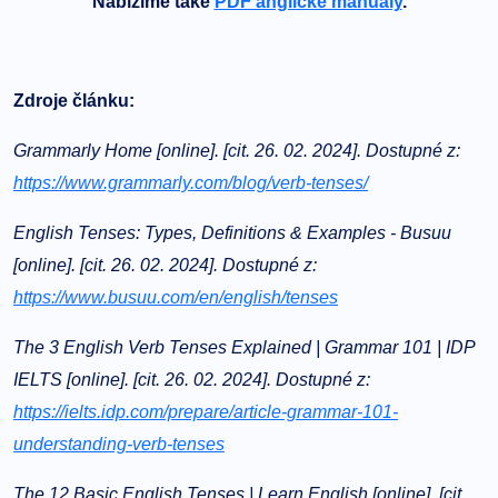
Nabízíme také
PDF anglické manuály
.
Zdroje článku:
Grammarly Home [online]. [cit. 26. 02. 2024]. Dostupné z:
https://www.grammarly.com/blog/verb-tenses/
English Tenses: Types, Definitions & Examples - Busuu
[online]. [cit. 26. 02. 2024]. Dostupné z:
https://www.busuu.com/en/english/tenses
The 3 English Verb Tenses Explained | Grammar 101 | IDP
IELTS [online]. [cit. 26. 02. 2024]. Dostupné z:
https://ielts.idp.com/prepare/article-grammar-101-
understanding-verb-tenses
The 12 Basic English Tenses | Learn English [online]. [cit.