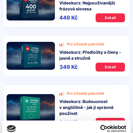
Videokurz: Nejpoužívanější
frázová slovesa
449 Kč
Detail
Pro středně pokročilé
Videokurz: Předložky a členy -
jasně a stručně
349 Kč
Detail
Pro středně pokročilé
Videokurz: Budoucnost
v angličtině - jak jí správně
používat
349 Kč
Detail