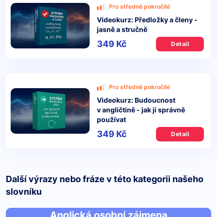
Pro středně pokročilé
Videokurz: Předložky a členy -
jasně a stručně
349 Kč
Detail
Pro středně pokročilé
Videokurz: Budoucnost
v angličtině - jak jí správně
používat
349 Kč
Detail
Další výrazy nebo fráze v této kategorii našeho
slovníku
Anglická osobní zájmena