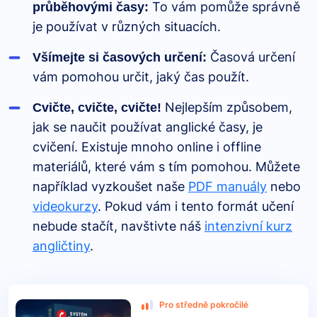
To vám pomůže správně
průběhovými časy:
je používat v různých situacích.
Časová určení
Všímejte si časových určení:
vám pomohou určit, jaký čas použít.
Nejlepším způsobem,
Cvičte, cvičte, cvičte!
jak se naučit používat anglické časy, je
cvičení. Existuje mnoho online i offline
materiálů, které vám s tím pomohou. Můžete
například vyzkoušet naše
PDF manuály
nebo
videokurzy
. Pokud vám i tento formát učení
nebude stačít, navštivte náš
intenzivní kurz
angličtiny
.
Pro středně pokročilé