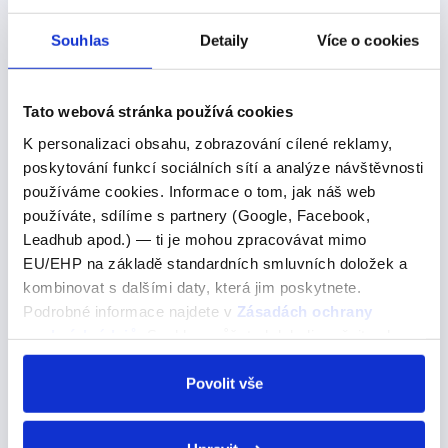
Nejčastější otázky:
Souhlas
Detaily
Více o cookies
Kolik má angličtina minulých časů?
Tato webová stránka používá cookies
Angličtina má
které se
čtyři základní minulé časy,
K personalizaci obsahu, zobrazování cílené reklamy,
používají k vyjádření různých aspektů minulosti.
poskytování funkcí sociálních sítí a analýze návštěvnosti
používáme cookies. Informace o tom, jak náš web
Tyto časy jsou:
používáte, sdílíme s partnery (Google, Facebook,
Leadhub apod.) — ti je mohou zpracovávat mimo
(Prostý minulý čas) - používá se pro
Past Simple
EU/EHP na základě standardních smluvních doložek a
akce, které se staly a skončily v minulosti.
kombinovat s dalšími daty, která jim poskytnete.
Například: "
." (Minulý rok
I visited London last year
Podrobné informace najdete v
Zásadách ochrany
jsem navštívil Londýn.)
osobních údajů
. Souhlas můžete kdykoli změnit nebo
(Průběhový minulý čas) - používá
odvolat v nastavení cookies, případně se obrátit na
Past Continuous
ÚOOÚ.
Povolit vše
se pro akce, které probíhaly v určitém bodě v
minulosti. Například: "
I was reading when you
" (Četl jsem, když jsi volal.)
called.