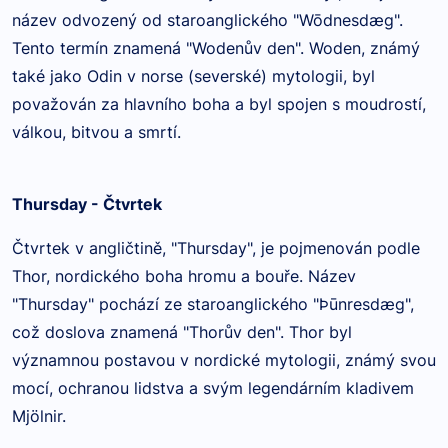
název odvozený od staroanglického "Wōdnesdæg".
Tento termín znamená "Wodenův den". Woden, známý
také jako Odin v norse (severské) mytologii, byl
považován za hlavního boha a byl spojen s moudrostí,
válkou, bitvou a smrtí.
Thursday - Čtvrtek
Čtvrtek v angličtině, "Thursday", je pojmenován podle
Thor, nordického boha hromu a bouře. Název
"Thursday" pochází ze staroanglického "Þūnresdæg",
což doslova znamená "Thorův den". Thor byl
významnou postavou v nordické mytologii, známý svou
mocí, ochranou lidstva a svým legendárním kladivem
Mjölnir.