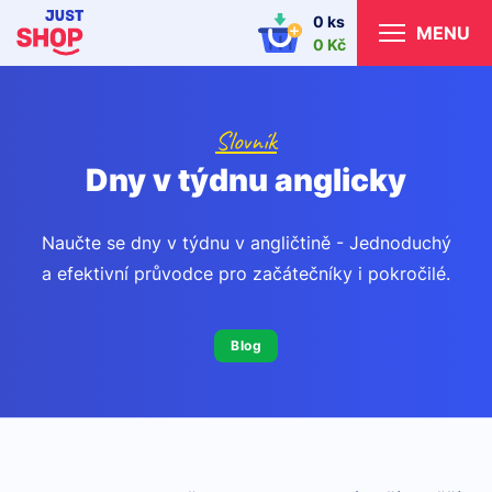
0 ks
MENU
0 Kč
Slovník
Dny v týdnu anglicky
Naučte se dny v týdnu v angličtině - Jednoduchý
a efektivní průvodce pro začátečníky i pokročilé.
Blog