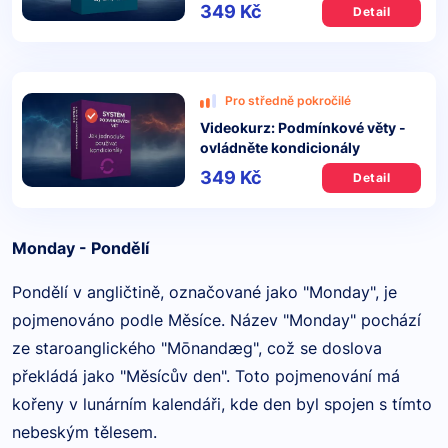
349 Kč
Detail
Pro středně pokročilé
Videokurz: Podmínkové věty -
ovládněte kondicionály
349 Kč
Detail
Monday - Pondělí
Pondělí v angličtině, označované jako "Monday", je
pojmenováno podle Měsíce. Název "Monday" pochází
ze staroanglického "Mōnandæg", což se doslova
překládá jako "Měsícův den". Toto pojmenování má
kořeny v lunárním kalendáři, kde den byl spojen s tímto
nebeským tělesem.