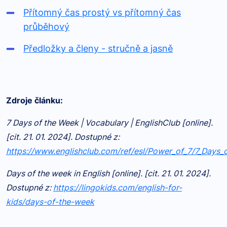
Přítomný čas prostý vs přítomný čas
průběhový
Předložky a členy - stručně a jasně
Zdroje článku:
7 Days of the Week | Vocabulary | EnglishClub [online].
[cit. 21. 01. 2024]. Dostupné z:
https://www.englishclub.com/ref/esl/Power_of_7/7_Days
Days of the week in English [online]. [cit. 21. 01. 2024].
Dostupné z:
https://lingokids.com/english-for-
kids/days-of-the-week