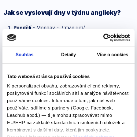
Jak se vyslovují dny v týdnu anglicky?
Pondělí
- Monday -
/ˈmʌn.deɪ/.
Úterý - Tuesday
- /ˈtjuːz.deɪ/ nebo /ˈtjuːz.di/.
Středa - Wednesday
-
/ˈwenz.deɪ/ nebo /ˈwenz.di/.
Čtvrtek - Thursday
- /ˈθɜːrz.deɪ/ nebo /ˈθɜːrz.di/.
Souhlas
Detaily
Více o cookies
Pátek - Friday
- /ˈfraɪ.deɪ/ nebo /ˈfraɪ.di/.
Sobota - Saturday
- /ˈsæt.ər.deɪ/ nebo /ˈsæt.ər.di/
Tato webová stránka používá cookies
Neděle - Sunday
- /ˈsʌn.deɪ/ nebo /ˈsʌn.di/.
K personalizaci obsahu, zobrazování cílené reklamy,
poskytování funkcí sociálních sítí a analýze návštěvnosti
Pro středně pokročilé
používáme cookies. Informace o tom, jak náš web
používáte, sdílíme s partnery (Google, Facebook,
Videokurz: Minulé časy -
vše co potřebujete vědět
Leadhub apod.) — ti je mohou zpracovávat mimo
EU/EHP na základě standardních smluvních doložek a
349 Kč
Detail
kombinovat s dalšími daty, která jim poskytnete.