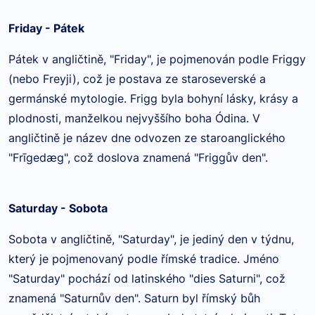
Friday - Pátek
Pátek v angličtině, "Friday", je pojmenován podle Friggy
(nebo Freyji), což je postava ze staroseverské a
germánské mytologie. Frigg byla bohyní lásky, krásy a
plodnosti, manželkou nejvyššího boha Ódina. V
angličtině je název dne odvozen ze staroanglického
"Frīgedæg", což doslova znamená "Friggův den".
Saturday - Sobota
Sobota v angličtině, "Saturday", je jediný den v týdnu,
který je pojmenovaný podle římské tradice. Jméno
"Saturday" pochází od latinského "dies Saturni", což
znamená "Saturnův den". Saturn byl římský bůh