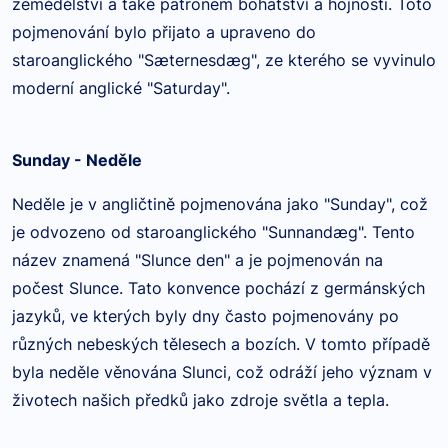
zemědělství a také patronem bohatství a hojnosti. Toto
pojmenování bylo přijato a upraveno do
staroanglického "Sæternesdæg", ze kterého se vyvinulo
moderní anglické "Saturday".
Sunday - Neděle
Neděle je v angličtině pojmenována jako "Sunday", což
je odvozeno od staroanglického "Sunnandæg". Tento
název znamená "Slunce den" a je pojmenován na
počest Slunce. Tato konvence pochází z germánských
jazyků, ve kterých byly dny často pojmenovány po
různých nebeských tělesech a bozích. V tomto případě
byla neděle věnována Slunci, což odráží jeho význam v
životech našich předků jako zdroje světla a tepla.