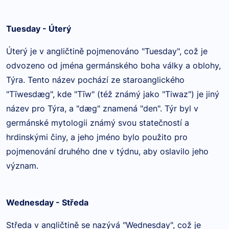
Tuesday - Úterý
Úterý je v angličtině pojmenováno "Tuesday", což je
odvozeno od jména germánského boha války a oblohy,
Týra. Tento název pochází ze staroanglického
"Tīwesdæg", kde "Tīw" (též známý jako "Tiwaz") je jiný
název pro Týra, a "dæg" znamená "den". Týr byl v
germánské mytologii známý svou statečností a
hrdinskými činy, a jeho jméno bylo použito pro
pojmenování druhého dne v týdnu, aby oslavilo jeho
význam.
Wednesday - Středa
Středa v angličtině se nazývá "Wednesday", což je