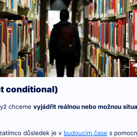
st conditional)
když chceme
vyjádřit reálnou nebo možnou situ
 zatímco důsledek je v
budoucím čase
s pomocný