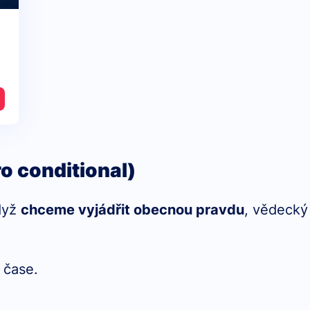
ro conditional)
dyž
chceme vyjádřit obecnou pravdu
, vědecký
.
 čase.