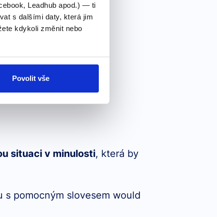
cebook, Leadhub apod.) — ti
 s dalšími daty, která jim
ové auto.)
ete kdykoli změnit nebo
Povolit vše
 situaci v minulosti
, která by
bu s pomocným slovesem would