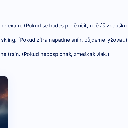
 the exam. (Pokud se budeš pilně učit, uděláš zkoušku.
 skiing. (Pokud zítra napadne sníh, půjdeme lyžovat.)
s the train. (Pokud nepospícháš, zmeškáš vlak.)