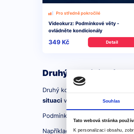
Pro středně pokročilé
Videokurz: Podmínkové věty -
ovládněte kondicionály
349 Kč
Detail
Druhý kondicionál (s
Druhý kondicionál používáme,
situaci
v přítomnosti nebo budou
Souhlas
Podmínka je v minulém čase, z
Tato webová stránka použív
Například:
K personalizaci obsahu, zobr