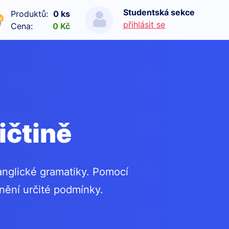
Studentská sekce
Produktů:
0 ks
přihlásit se
Cena:
0 Kč
ičtině
anglické gramatiky. Pomocí
nění určité podmínky.