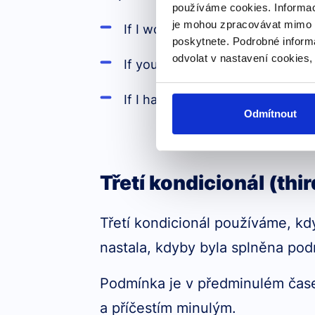
používáme cookies. Informac
je mohou zpracovávat mimo E
If I won the lottery, I would buy
poskytnete. Podrobné inform
odvolat v nastavení cookies,
If you were taller, you would pla
If I had more time, I would trav
Odmítnout
Třetí kondicionál (thi
Třetí kondicionál používáme, k
nastala, kdyby byla splněna po
Podmínka je v předminulém čas
a příčestím minulým.