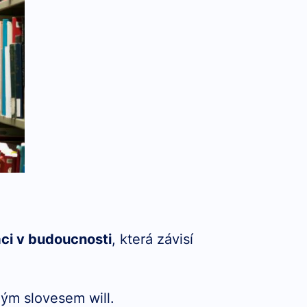
aci v budoucnosti
, která závisí
m slovesem will.