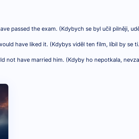
 have passed the exam. (Kdybych se byl učil pilněji, ud
ld have liked it. (Kdybys viděl ten film, líbil by se ti
ld not have married him. (Kdyby ho nepotkala, nevzal