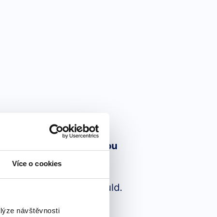
álnou, nebo hypotetickou
odmínka.
Více o cookies
 pomocným slovesem would.
alýze návštěvnosti