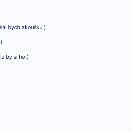
ělal bych zkoušku.)
.)
a by si ho.)