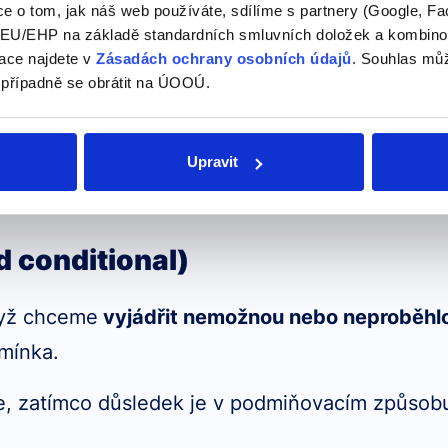
e o tom, jak náš web používáte, sdílíme s partnery (Google, Fa
U/EHP na základě standardních smluvních doložek a kombinovat
 a new car. (Kdybych vyhrál v loterii, koupil bych si n
ace najdete v
Zásadách ochrany osobních údajů
. Souhlas můž
 případně se obrátit na ÚOOÚ.
y basketball. (Kdybys byl vyšší, hrál bys basketbal.)
el more. (Kdybych měl více času, cestoval bych více.)
Upravit
rd conditional)
dyž chceme
vyjádřit nemožnou nebo neproběhlou
dmínka.
e, zatímco důsledek je v podmiňovacím způso