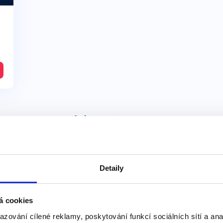
econd conditional)
 když chceme
vyjádřit nepravděpodobnou, nere
cnosti, která by nastala, kdyby byla splněna p
Detaily
atímco důsledek je v podmiňovacím způsobu s
á cookies
azování cílené reklamy, poskytování funkcí sociálních sítí a an