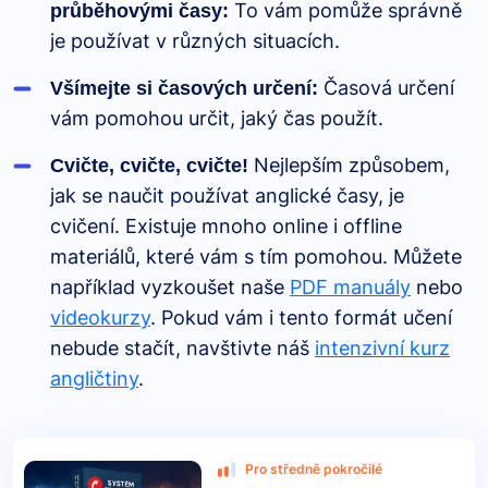
To vám pomůže správně
průběhovými časy:
je používat v různých situacích.
Časová určení
Všímejte si časových určení:
vám pomohou určit, jaký čas použít.
Nejlepším způsobem,
Cvičte, cvičte, cvičte!
jak se naučit používat anglické časy, je
cvičení. Existuje mnoho online i offline
materiálů, které vám s tím pomohou. Můžete
například vyzkoušet naše
PDF manuály
nebo
videokurzy
. Pokud vám i tento formát učení
nebude stačít, navštivte náš
intenzivní kurz
angličtiny
.
Pro středně pokročilé