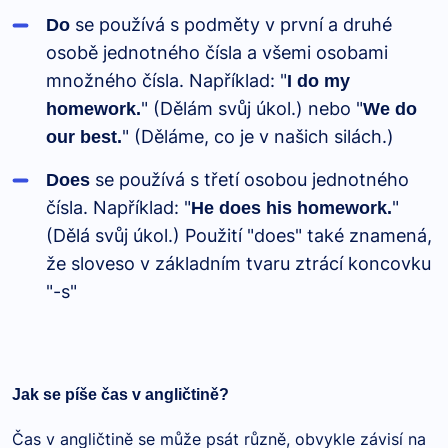
se používá s podměty v první a druhé
Do
osobě jednotného čísla a všemi osobami
množného čísla. Například: "
I do my
" (Dělám svůj úkol.) nebo "
homework.
We do
" (Děláme, co je v našich silách.)
our best.
se používá s třetí osobou jednotného
Does
čísla. Například: "
"
He does his homework.
(Dělá svůj úkol.) Použití "does" také znamená,
že sloveso v základním tvaru ztrácí koncovku
"-s"
Jak se píše čas v angličtině?
Čas v angličtině se může psát různě, obvykle závisí na