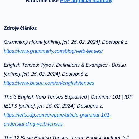
Nabízíme také
PDF anglické manuály
.
Zdroje článku:
Grammarly Home [online]. [cit. 26. 02. 2024]. Dostupné z:
https://www.grammarly.com/blog/verb-tenses/
English Tenses: Types, Definitions & Examples - Busuu
[online]. [cit. 26. 02. 2024]. Dostupné z:
https://www.busuu.com/en/english/tenses
The 3 English Verb Tenses Explained | Grammar 101 | IDP
IELTS [online]. [cit. 26. 02. 2024]. Dostupné z:
https://ielts.idp.com/prepare/article-grammar-101-
understanding-verb-tenses
The 12 Basic English Tenses | Learn English [online]. [cit.