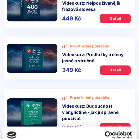
Videokurz: Nejpoužívanější
frázová slovesa
449 Kč
Detail
Pro středně pokročilé
Videokurz: Předložky a členy -
jasně a stručně
349 Kč
Detail
Pro středně pokročilé
Videokurz: Budoucnost
v angličtině - jak jí správně
používat
349 Kč
Detail