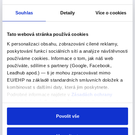
Nejčastější otázky:
Souhlas
Detaily
Více o cookies
Kolik má angličtina minulých časů?
Tato webová stránka používá cookies
Angličtina má
které se
čtyři základní minulé časy,
K personalizaci obsahu, zobrazování cílené reklamy,
používají k vyjádření různých aspektů minulosti.
poskytování funkcí sociálních sítí a analýze návštěvnosti
používáme cookies. Informace o tom, jak náš web
Tyto časy jsou:
používáte, sdílíme s partnery (Google, Facebook,
Leadhub apod.) — ti je mohou zpracovávat mimo
(Prostý minulý čas) - používá se pro
Past Simple
EU/EHP na základě standardních smluvních doložek a
akce, které se staly a skončily v minulosti.
kombinovat s dalšími daty, která jim poskytnete.
Například: "
." (Minulý rok
I visited London last year
Podrobné informace najdete v
Zásadách ochrany
jsem navštívil Londýn.)
osobních údajů
. Souhlas můžete kdykoli změnit nebo
(Průběhový minulý čas) - používá
Past Continuous
odvolat v nastavení cookies, případně se obrátit na
ÚOOÚ.
Povolit vše
se pro akce, které probíhaly v určitém bodě v
minulosti. Například: "
I was reading when you
" (Četl jsem, když jsi volal.)
called.