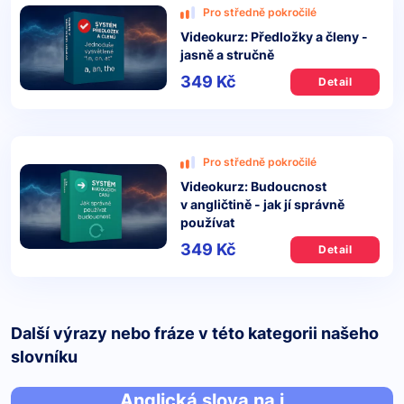
Pro středně pokročilé
Videokurz: Předložky a členy -
jasně a stručně
349 Kč
Detail
Pro středně pokročilé
Videokurz: Budoucnost
v angličtině - jak jí správně
používat
349 Kč
Detail
Další výrazy nebo fráze v této kategorii našeho
slovníku
Anglická slova na i