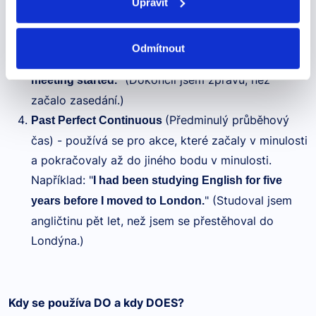
Upravit
(Předminulý čas) - vyjadřuje akce,
Past Perfect
které se odehrály před jinou minulou akcí.
Odmítnout
Například: "
I had finished the report before the
" (Dokončil jsem zprávu, než
meeting started.
začalo zasedání.)
(Předminulý průběhový
Past Perfect Continuous
čas) - používá se pro akce, které začaly v minulosti
a pokračovaly až do jiného bodu v minulosti.
Například: "
I had been studying English for five
" (Studoval jsem
years before I moved to London.
angličtinu pět let, než jsem se přestěhoval do
Londýna.)
Kdy se používa DO a kdy DOES?