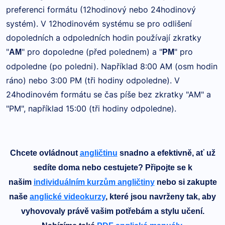
preferenci formátu (12hodinový nebo 24hodinový
systém). V 12hodinovém systému se pro odlišení
dopoledních a odpoledních hodin používají zkratky
"
" pro dopoledne (před polednem) a "
" pro
AM
PM
odpoledne (po poledni). Například 8:00 AM (osm hodin
ráno) nebo 3:00 PM (tři hodiny odpoledne). V
24hodinovém formátu se čas píše bez zkratky "AM" a
"PM", například 15:00 (tři hodiny odpoledne).
Chcete ovládnout
angličtinu
snadno a efektivně, ať už
sedíte doma nebo cestujete? Připojte se k
našim
individuálním kurzům angličtiny
nebo si zakupte
naše
anglické videokurzy
, které jsou navrženy tak, aby
vyhovovaly právě vašim potřebám a stylu učení.