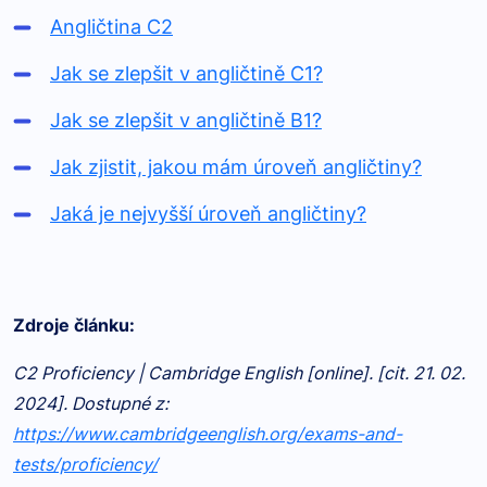
Angličtina C2
Jak se zlepšit v angličtině C1?
Jak se zlepšit v angličtině B1?
Jak zjistit, jakou mám úroveň angličtiny?
Jaká je nejvyšší úroveň angličtiny?
Zdroje článku:
C2 Proficiency | Cambridge English [online]. [cit. 21. 02.
2024]. Dostupné z:
https://www.cambridgeenglish.org/exams-and-
tests/proficiency/