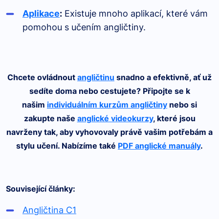
Aplikace
:
Existuje mnoho aplikací, které vám
pomohou s učením angličtiny.
Chcete ovládnout
angličtinu
snadno a efektivně, ať už
sedíte doma nebo cestujete? Připojte se k
našim
individuálním kurzům angličtiny
nebo si
zakupte naše
anglické videokurzy
, které jsou
navrženy tak, aby vyhovovaly právě vašim potřebám a
stylu učení. Nabízíme také
PDF anglické manuály
.
Související články:
Angličtina C1