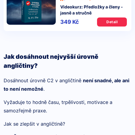
Videokurz: Předložky a členy -
jasně a stručně
349 Kč
Detail
Jak dosáhnout nejvyšší úrovně
angličtiny?
Dosáhnout úrovně C2 v angličtině
není snadné, ale ani
to není nemožné
.
Vyžaduje to hodně času, trpělivosti, motivace a
samozřejmě praxe.
Jak se zlepšit v angličtině?