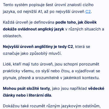
Tento systém popisuje šest úrovní znalosti cizího
jazyka, od nejnižší A1, až po nejvyšší úroveň
C2
.
Každá úroveň je definována
podle toho, jak člověk
dokáže ovládnout anglický jazyk
v různých situacích a
oblastech.
Nejvyšší úroveň angličtiny je tedy C2
, která se
označuje jako způsobilý mluvčí.
Lidé, kteří mají tuto úroveň, jsou schopni porozumět
prakticky všemu, co slyší nebo čtou, a vyjadřovat se
plynule, přesně a srozumitelně v jakémkoli kontextu.
Mohou psát složité texty,
jako jsou například
vědecké
články nebo i literární díla
.
Dokážou také rozumět různým jazykovým odstínům,