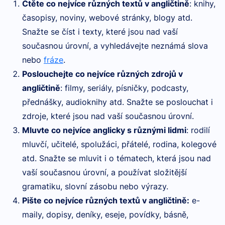
Čtěte co nejvíce různých textů v angličtině
: knihy,
časopisy, noviny, webové stránky, blogy atd.
Snažte se číst i texty, které jsou nad vaší
současnou úrovní, a vyhledávejte neznámá slova
nebo
fráze
.
Poslouchejte co nejvíce různých zdrojů v
angličtině
: filmy, seriály, písničky, podcasty,
přednášky, audioknihy atd. Snažte se poslouchat i
zdroje, které jsou nad vaší současnou úrovní.
Mluvte co nejvíce anglicky s různými lidmi
: rodilí
mluvčí, učitelé, spolužáci, přátelé, rodina, kolegové
atd. Snažte se mluvit i o tématech, která jsou nad
vaší současnou úrovní, a používat složitější
gramatiku, slovní zásobu nebo výrazy.
Pište co nejvíce různých textů v angličtině:
e-
maily, dopisy, deníky, eseje, povídky, básně,