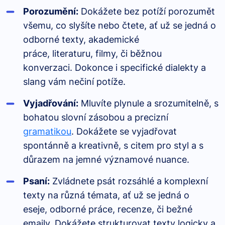
Porozumění:
Dokážete bez potíží porozumět
všemu, co slyšíte nebo čtete, ať už se jedná o
odborné texty, akademické
práce, literaturu, filmy, či běžnou
konverzaci. Dokonce i specifické dialekty a
slang vám nečiní potíže.
Vyjadřování:
Mluvíte plynule a srozumitelně, s
bohatou slovní zásobou a precizní
gramatikou
. Dokážete se vyjadřovat
spontánně a kreativně, s citem pro styl a s
důrazem na jemné významové nuance.
Psaní:
Zvládnete psát rozsáhlé a komplexní
texty na různá témata, ať už se jedná o
eseje, odborné práce, recenze, či bežné
emaily. Dokážete strukturovat texty logicky a