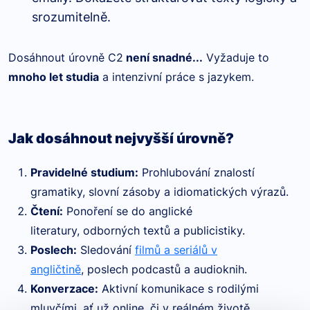
srozumitelně.
Dosáhnout úrovně C2
není snadné...
Vyžaduje to
mnoho let studia
a intenzivní práce s jazykem.
Jak dosáhnout nejvyšší úrovně?
Pravidelné studium:
Prohlubování znalostí
gramatiky, slovní zásoby a idiomatických výrazů.
Čtení:
Ponoření se do anglické
literatury, odborných textů a publicistiky.
Poslech:
Sledování
filmů a seriálů v
angličtině
, poslech podcastů a audioknih.
Konverzace:
Aktivní komunikace s rodilými
mluvčími, ať už online, či v reálném životě.