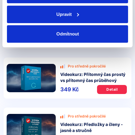
Upravit
Pro středně pokročilé
Videokurz: Minulé časy -
vše co potřebujete vědět
Odmítnout
349 Kč
Detail
Pro středně pokročilé
Videokurz: Přítomný čas prostý
vs přítomný čas průběhový
349 Kč
Detail
Pro středně pokročilé
Videokurz: Předložky a členy -
jasně a stručně