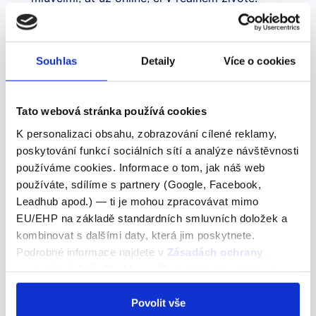
Získání úrovně C2 vám otevírá dveře do
Souhlas
Detaily
Více o cookies
světa
Tato webová stránka používá cookies
Studium:
Můžete se ucházet o studium na
K personalizaci obsahu, zobrazování cílené reklamy,
prestižních univerzitách v anglicky mluvících
poskytování funkcí sociálních sítí a analýze návštěvnosti
zemích.
používáme cookies. Informace o tom, jak náš web
používáte, sdílíme s partnery (Google, Facebook,
Práce:
Získáte konkurenční výhodu na trhu
Leadhub apod.) — ti je mohou zpracovávat mimo
práce a budete se moci ucházet o
EU/EHP na základě standardních smluvních doložek a
pozice, které vyžadují perfektní znalost
kombinovat s dalšími daty, která jim poskytnete.
angličtiny.
Podrobné informace najdete v
Zásadách ochrany
osobních údajů
. Souhlas můžete kdykoli změnit nebo
Cestování:
Budete se moci bez obtíží
odvolat v nastavení cookies, případně se obrátit na
domluvit v jakékoli zemi světa.
ÚOOÚ.
Povolit vše