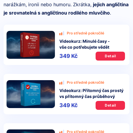
narážkám, ironii nebo humoru. Zkrátka,
jejich angličtina
je srovnatelná s angličtinou rodilého mluvčího
.
Pro středně pokročilé
Videokurz: Minulé časy -
vše co potřebujete vědět
349 Kč
Detail
Pro středně pokročilé
Videokurz: Přítomný čas prostý
vs přítomný čas průběhový
349 Kč
Detail
Pro středně pokročilé