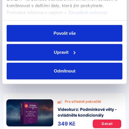
[online]. [cit. 14. 02. 2024]. Dostupné z:
kombinovat s dalšími daty, která jim poskytnete.
https://www.britannica.com/dictionary/AD
Podrobné informace najdete v
Zásadách ochrany
osobních údajů
. Souhlas můžete kdykoli změnit nebo
odvolat v nastavení cookies, případně se obrátit na
ÚOOÚ.
Povolit vše
Produkty, kde výraz nebo frázi učíme
Upravit
Pro středně pokročilé
Videokurz: Minulé časy -
vše co potřebujete vědět
Odmítnout
349 Kč
Detail
Pro středně pokročilé
Videokurz: Podmínkové věty -
ovládněte kondicionály
349 Kč
Detail