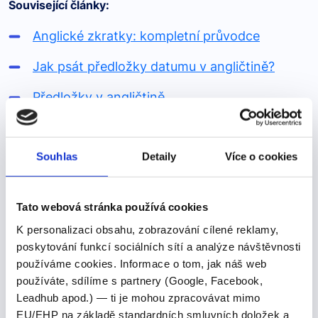
Související články:
Anglické zkratky: kompletní průvodce
Jak psát předložky datumu v angličtině?
Předložky v angličtině
Anglická neurčitá zájmena
Souhlas
Detaily
Více o cookies
Zdroje článku:
Tato webová stránka používá cookies
K personalizaci obsahu, zobrazování cílené reklamy,
AD | English meaning - Cambridge Dictionary [online].
poskytování funkcí sociálních sítí a analýze návštěvnosti
[cit. 14. 02. 2024]. Dostupné z:
používáme cookies. Informace o tom, jak náš web
https://dictionary.cambridge.org/dictionary/english/ad
používáte, sdílíme s partnery (Google, Facebook,
Leadhub apod.) — ti je mohou zpracovávat mimo
AD Definition &amp; Meaning | Britannica Dictionary
EU/EHP na základě standardních smluvních doložek a