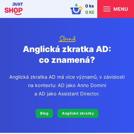
0 ks
MENU
0 Kč
Slovník
Anglická zkratka AD:
co znamená?
Anglická zkratka AD má více významů, v závislosti
na kontextu: AD jako Anno Domini
a AD jako Assistant Director.
Blog
Anglické zkratky