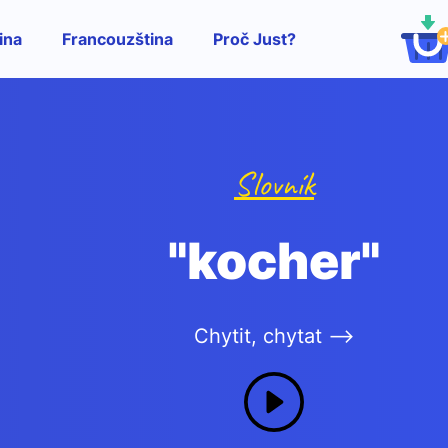
ina
Francouzština
Proč Just?
Slovník
"kocher"
Chytit, chytat -->