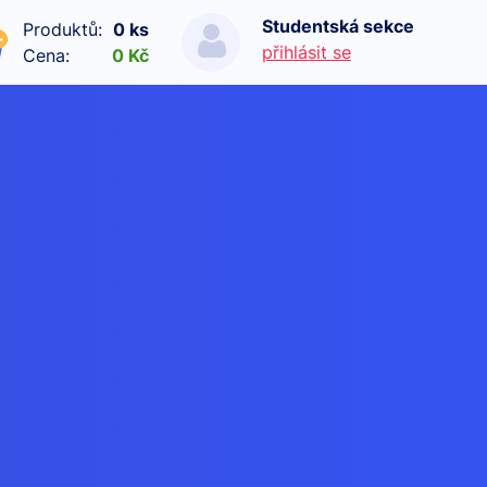
Studentská sekce
Produktů:
0 ks
přihlásit se
Cena:
0 Kč