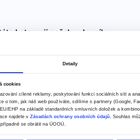
této kategorii našeho slovníku
"jamarse → se ja
Detaily
Jmenovat se -->
 jama"
LLAMARSE – jmenovat se me 
á cookies
jmenuješ se se llama – jme
azování cílené reklamy, poskytování funkcí sociálních sítí a an
llamáis – jmenujete se se l
e o tom, jak náš web používáte, sdílíme s partnery (Google, Fa
U/EHP na základě standardních smluvních doložek a kombinovat
ace najdete v
Zásadách ochrany osobních údajů
. Souhlas můž
"esa"
 případně se obrátit na ÚOOÚ.
Ten, ta, to -->