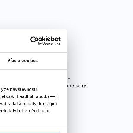
ma"
Více o cookies
llamo – jmenuji se te llamas –
nuje se nos llamamos – jmenujeme se os
alýze návštěvnosti
laman – jmenují se
cebook, Leadhub apod.) — ti
 s dalšími daty, která jim
ete kdykoli změnit nebo