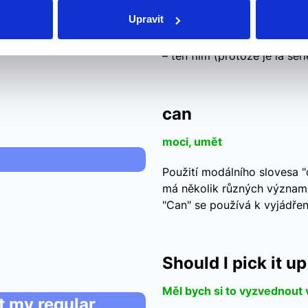
Upravit
Ukazovací zájmeno ese – ten
musí být ve shodě s podstat
– ten film (protože je la se
can
moci, umět
Použití modálního slovesa "
má několik různých významů
"Can" se používá k vyjádřen
Should I pick it 
Měl bych si to vyzvednout 
at my regular