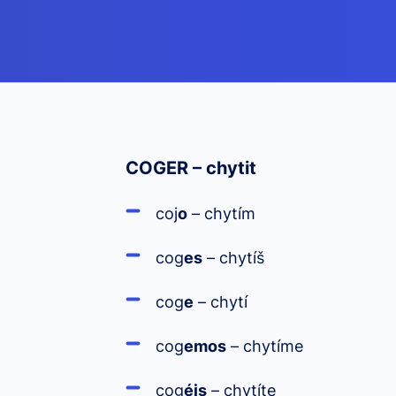
COGER – chytit
co
j
o
– chytím
cog
es
– chytíš
cog
e
– chytí
cog
emos
– chytíme
cog
éis
– chytíte