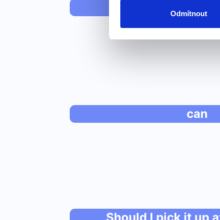
"esa"
Odmítnout
can
Should I pick it up 