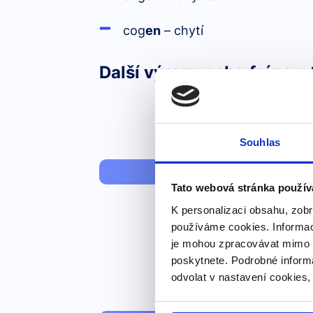
cog
en
– chytí
Další výrazy nebo fráze v 
Souhlas
"jamarse → se
Tato webová stránka použív
K personalizaci obsahu, zobr
používáme cookies. Informac
je mohou zpracovávat mimo E
poskytnete. Podrobné inform
odvolat v nastavení cookies,