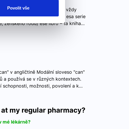
Povolit vše
 esa – ta esos – ti esas – ty vždy
ným jménem v rodě a v čísle: esa serie
rie, ženského rodu) ese libro – ta kniha…
can" v angličtině Modální sloveso "can"
 a používá se v různých kontextech.
í schopnosti, možnosti, povolení a k…
up at my regular pharmacy?
v mé lékárně?