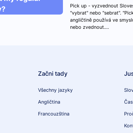
Pick up - vyzvednout Slov
y?
"vybrat" nebo "sebrat". "Pic
angličtině používá ve smys
nebo zvednout.…
Začni tady
Ju
Všechny jazyky
Slo
Angličtina
Čas
Francouzština
Pro
Kon