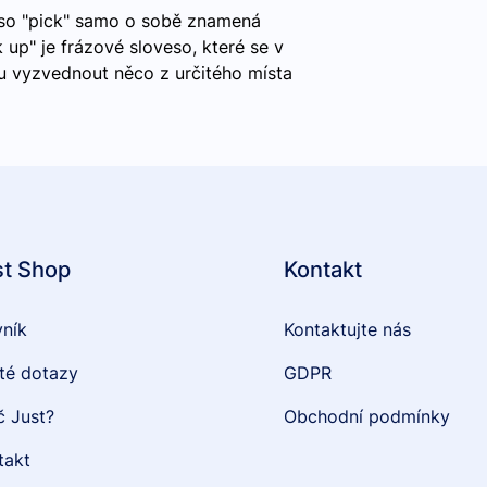
eso "pick" samo o sobě znamená
k up" je frázové sloveso, které se v
lu vyzvednout něco z určitého místa
st Shop
Kontakt
vník
Kontaktujte nás
té dotazy
GDPR
č Just?
Obchodní podmínky
takt