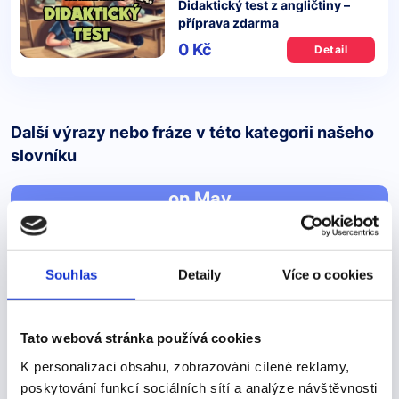
Didaktický test z angličtiny –
příprava zdarma
0 Kč
Detail
Další výrazy nebo fráze v této kategorii našeho
slovníku
on May
on May
Souhlas
Detaily
Více o cookies
Pojďme se podívat na správné řešení
Unfortunately, a fire damaged the original bridge on
May 23, 1970Bohužel požár poškodil původní most 23.
Tato webová stránka používá cookies
května 1970 A) in B) on C) at Správná odpověď je
K personalizaci obsahu, zobrazování cílené reklamy,
“on” a to proto, že předložku “on”…
poskytování funkcí sociálních sítí a analýze návštěvnosti