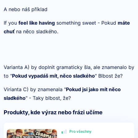
A nebo náš příklad
If you
feel
like having
something sweet - Pokud
máte
chuť
na něco sladkého.
Varianta A) by doplnit gramaticky šla, ale znamenalo by
to "
Pokud vypadáš mít, něco sladkého
" Blbost že?
Virianta C) by znamenala "
Pokud jsi jako mít něco
sladkého
" - Taky blbost, že?
Produkty, kde výraz nebo frázi učíme
Pro všechny