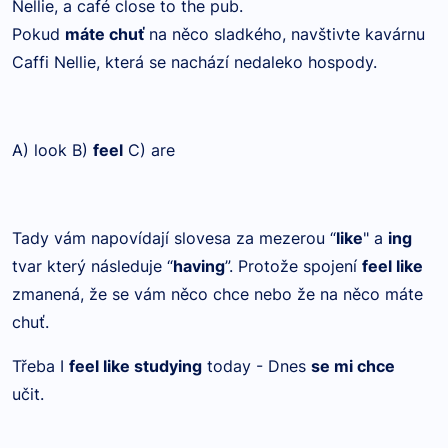
Nellie, a café close to the pub.
Pokud
máte chuť
na něco sladkého, navštivte kavárnu
Caffi Nellie, která se nachází nedaleko hospody.
A) look B)
feel
C) are
Tady vám napovídají slovesa za mezerou “
like
" a
ing
tvar který následuje “
having
”. Protože spojení
feel like
zmanená, že se vám něco chce nebo že na něco máte
chuť.
Třeba I
feel like studying
today - Dnes
se mi chce
učit.