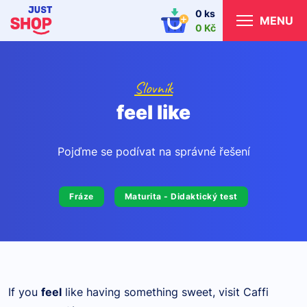
0 ks
MENU
0 Kč
Slovník
feel like
Pojďme se podívat na správné řešení
Fráze
Maturita - Didaktický test
If you
feel
like having something sweet, visit Caffi