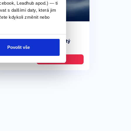
cebook, Leadhub apod.) — ti
 s dalšími daty, která jim
ete kdykoli změnit nebo
Pro středně pokročilé
Videokurz: Přítomný čas prostý
Povolit vše
vs přítomný čas průběhový
349 Kč
Detail