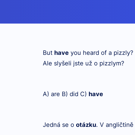
But
have
you heard of a pizzly?
Ale slyšeli jste už o pizzlym?
A) are B) did C)
have
Jedná se o
otázku
. V angličtin