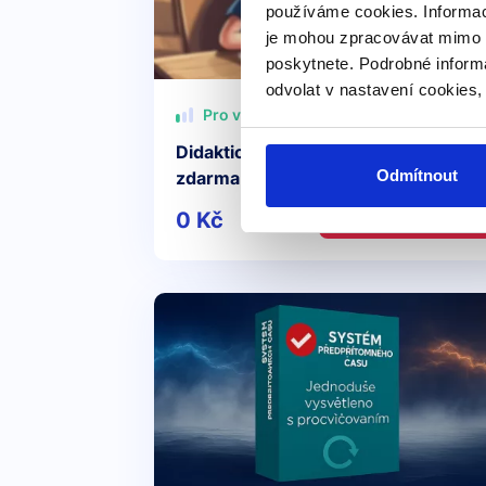
používáme cookies. Informac
je mohou zpracovávat mimo E
poskytnete. Podrobné inform
odvolat v nastavení cookies,
Pro všechny
Didaktický test z angličtiny – příprav
Odmítnout
zdarma
0 Kč
Detail