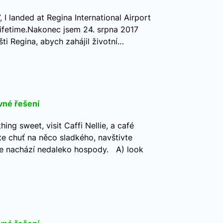
, I landed at Regina International Airport
 lifetime.Nakonec jsem 24. srpna 2017
šti Regina, abych zahájil životní…
vné řešení
hing sweet, visit Caffi Nellie, a café
e chuť na něco sladkého, navštivte
 se nachází nedaleko hospody. A) look