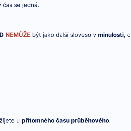
ý čas se jedná.
ID
NEMŮŽE
být jako další sloveso v
minulosti
, 
žijete u
přítomného času průběhového
.