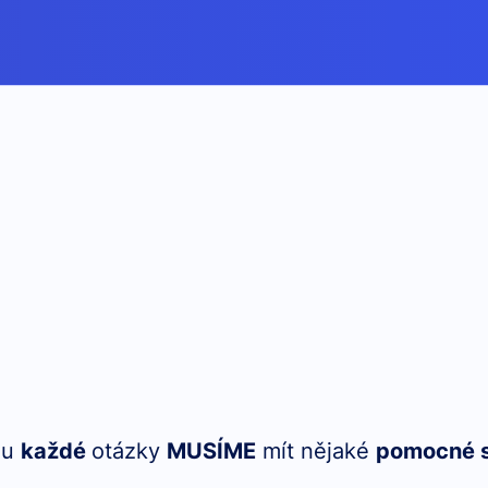
ě u
každé
otázky
MUSÍME
mít nějaké
pomocné s