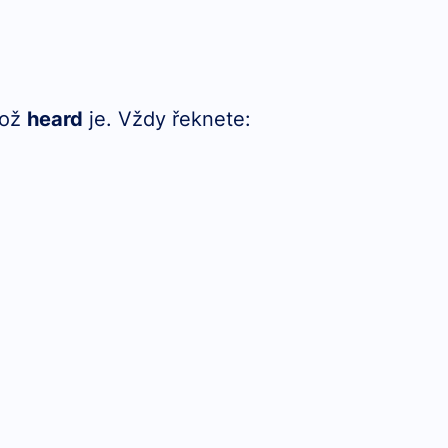
což
heard
je. Vždy řeknete: