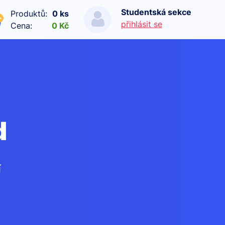
Studentská sekce
Produktů:
0 ks
přihlásit se
Cena:
0 Kč
d
í