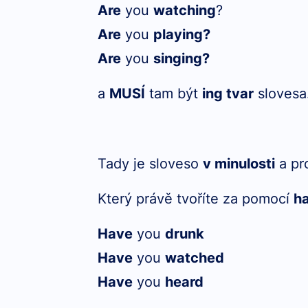
Are
you
watching
?
Are
you
playing?
Are
you
singing?
a
MUSÍ
tam být
ing tvar
slovesa
Tady je sloveso
v minulosti
a pr
Který právě tvoříte za pomocí
ha
Have
you
drunk
Have
you
watched
Have
you
heard