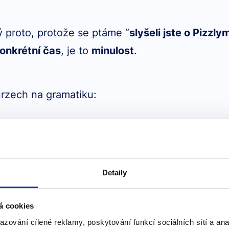
ý proto, protože se ptáme “
slyšeli jste o Pizzly
onkrétní čas
, je to
minulost
.
urzech na gramatiku:
frázi učíme
Detaily
á cookies
azování cílené reklamy, poskytování funkcí sociálních sítí a an