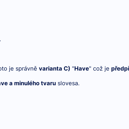
.
oto je správně
varianta C)
"
Have
" což je
předp
ve a minulého tvaru
slovesa.