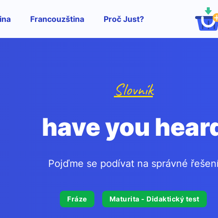
ina
Francouzština
Proč Just?
Slovník
have you hear
Pojďme se podívat na správné řešen
Fráze
Maturita - Didaktický test