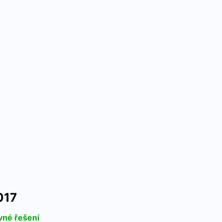
017
vné řešení