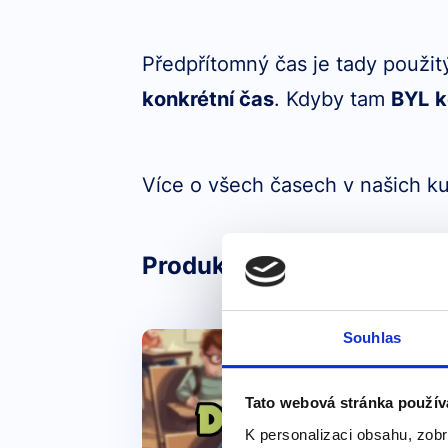
Předpřítomný čas je tady použit
konkrétní čas
. Kdyby tam
BYL
k
Více o všech časech v našich k
Produkty, kde výraz nebo 
Souhlas
Tato webová stránka použív
K personalizaci obsahu, zobr