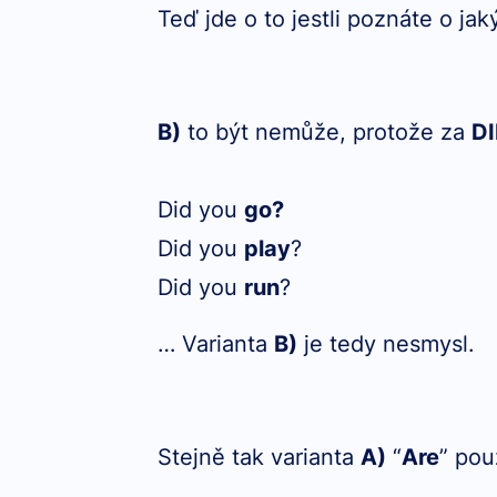
Teď jde o to jestli poznáte o jak
B)
to být nemůže, protože za
D
Did you
go?
Did you
play
?
Did you
run
?
… Varianta
B)
je tedy nesmysl.
Stejně tak varianta
A)
“
Are
” pou