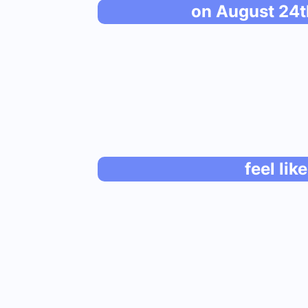
on August 24t
feel like