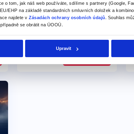
e o tom, jak náš web používáte, sdílíme s partnery (Google, Fa
U/EHP na základě standardních smluvních doložek a kombinovat
ace najdete v
Zásadách ochrany osobních údajů
. Souhlas můž
 případně se obrátit na ÚOOÚ.
Pro středně pokročilé
a
Videokurz: Minulé časy -
Upravit
vše co potřebujete vědět
349 Kč
Detail