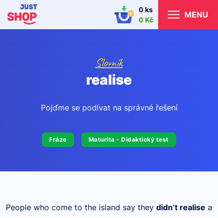
0 ks
MENU
0 Kč
Slovník
realise
Pojďme se podívat na správné řešení
Fráze
Maturita - Didaktický test
People who come to the island say they
didn’t realise
a