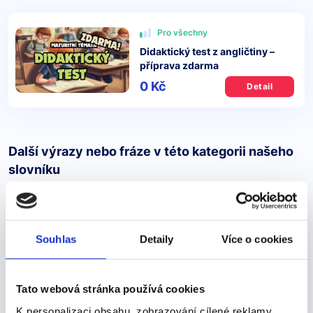
Pro všechny
Didaktický test z angličtiny –
příprava zdarma
0 Kč
Detail
Další výrazy nebo fráze v této kategorii našeho
slovníku
would be
would be
Souhlas
Detaily
Více o cookies
Pojďme se podívat na správné řešení
Tato webová stránka používá cookies
I thought that living abroad would be the coolest thing
to do.Myslel jsem si, že žít v zahraničí bude to nejlepší,
K personalizaci obsahu, zobrazování cílené reklamy,