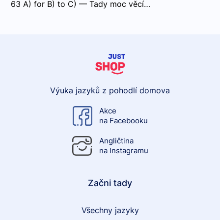
63 A) for B) to C) — Tady moc věcí…
Výuka jazyků z pohodlí domova
Akce
na Facebooku
Angličtina
na Instagramu
Začni tady
Všechny jazyky