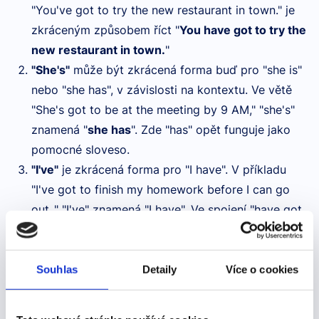
"You've got to try the new restaurant in town." je
zkráceným způsobem říct "
You have got to try the
new restaurant in town.
"
"She's"
může být zkrácená forma buď pro "she is"
nebo "she has", v závislosti na kontextu. Ve větě
"She's got to be at the meeting by 9 AM," "she's"
znamená "
she has
". Zde "has" opět funguje jako
pomocné sloveso.
"I've"
je zkrácená forma pro "I have". V příkladu
"I've got to finish my homework before I can go
out.," "I've" znamená "I have". Ve spojení "have got
to" nebo jeho zkrácené formě "
gotta
" vyjadřuje
nutnost nebo povinnost - muset.
Souhlas
Detaily
Více o cookies
Je důležité si uvědomit, že tyto zkrácené formy jsou v
angličtině velmi běžné a pomáhají jazyku znít