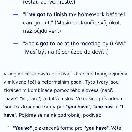
restauraci ve městě.)
"I`
ve got
to finish my homework before I
can go out." (Musím dokončit svůj úkol,
než půjdu ven.)
"She
's got
to be at the meeting by 9 AM."
(Musí být na té schůzce do devíti.)
V angličtině se často používají zkrácené tvary, zejména
v mluvené řeči a neformálním psaní. Tyto tvary jsou
zkrácením kombinace pomocného slovesa (např.
"have", "is", "are") a dalších slov. Ve našich příkladech
jsou to zkrácené formy pro "
you have
", "
she has
" a "
I
have
". Pojďme se na ně podrobněji podívat:
"You've"
je zkrácená forma pro "
you have
". Věta