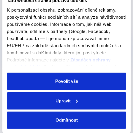
přirozeněji. Ve formálním psaném projevu se obvykle
Tato webová stránka používá cookies
používají méně.
K personalizaci obsahu, zobrazování cílené reklamy,
poskytování funkcí sociálních sítí a analýze návštěvnosti
Produkty, kde výraz nebo frázi učíme
používáme cookies. Informace o tom, jak náš web
používáte, sdílíme s partnery (Google, Facebook,
Leadhub apod.) — ti je mohou zpracovávat mimo
Pro všechny
EU/EHP na základě standardních smluvních doložek a
Angličtina v restauraci a baru
kombinovat s dalšími daty, která jim poskytnete.
349 Kč
Detail
Podrobné informace najdete v
Zásadách ochrany
osobních údajů
. Souhlas můžete kdykoli změnit nebo
odvolat v nastavení cookies, případně se obrátit na
ÚOOÚ.
Povolit vše
Další výrazy nebo fráze v této kategorii našeho
slovníku
Upravit
realise
Odmítnout
realise