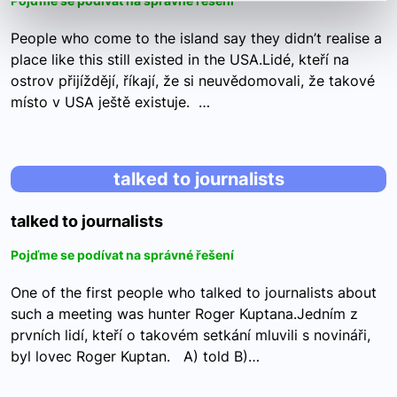
Pojďme se podívat na správné řešení
People who come to the island say they didn’t realise a
place like this still existed in the USA.Lidé, kteří na
ostrov přijíždějí, říkají, že si neuvědomovali, že takové
místo v USA ještě existuje. …
talked to journalists
talked to journalists
Pojďme se podívat na správné řešení
One of the first people who talked to journalists about
such a meeting was hunter Roger Kuptana.Jedním z
prvních lidí, kteří o takovém setkání mluvili s novináři,
byl lovec Roger Kuptan. A) told B)…