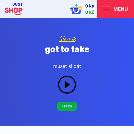
0 ks
MENU
0 Kč
Slovník
got to take
muset si dát
Fráze