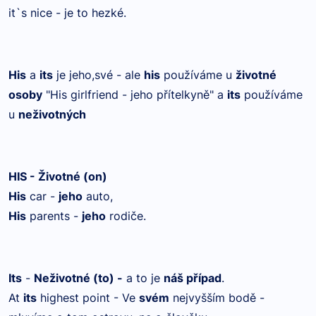
it`s nice - je to hezké.
His
a
its
je jeho,své - ale
his
používáme u
životné
osoby
"His girlfriend - jeho přítelkyně" a
its
používáme
u
neživotných
HIS - Životné (on)
His
car -
jeho
auto,
His
parents -
jeho
rodiče.
Its
-
Neživotné (to) -
a to je
náš případ
.
At
its
highest point - Ve
svém
nejvyšším bodě -