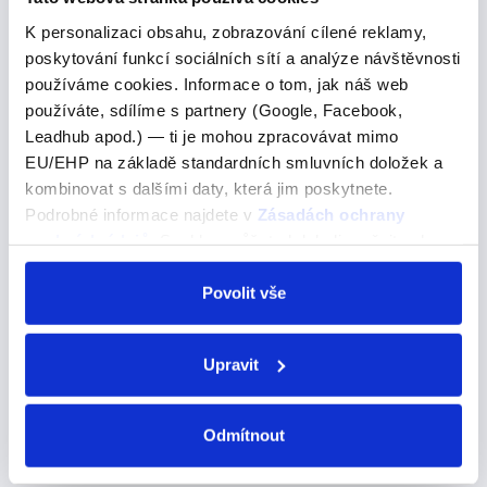
K personalizaci obsahu, zobrazování cílené reklamy,
The village welcomes about 200,000 visitors a
poskytování funkcí sociálních sítí a analýze návštěvnosti
year.Obec ročně přivítá asi 200 000 návštěvníků. A) a
používáme cookies. Informace o tom, jak náš web
B) an C) — Opět menší chyták, protože člen "a"
používáte, sdílíme s partnery (Google, Facebook,
použijete u slov, které začínají na souhlásky h,ch…
Leadhub apod.) — ti je mohou zpracovávat mimo
EU/EHP na základě standardních smluvních doložek a
kombinovat s dalšími daty, která jim poskytnete.
her turn
Podrobné informace najdete v
Zásadách ochrany
osobních údajů
. Souhlas můžete kdykoli změnit nebo
her turn
odvolat v nastavení cookies, případně se obrátit na
ÚOOÚ.
Povolit vše
na řadě
Věta "When it was almost her turn, she heard the
Upravit
security people giving loud and clear instructions"
obsahuje frázi "her turn", která je v angličtině velmi
běžná. Pojďme se na ni podrobněji podívat. …
Odmítnout