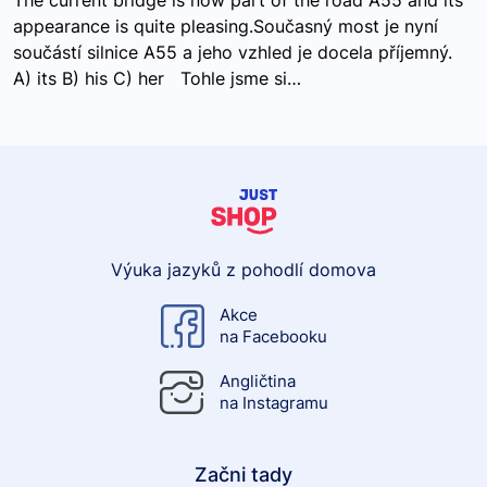
The current bridge is now part of the road A55 and its
appearance is quite pleasing.Současný most je nyní
součástí silnice A55 a jeho vzhled je docela příjemný.
A) its B) his C) her Tohle jsme si…
Výuka jazyků z pohodlí domova
Akce
na Facebooku
Angličtina
na Instagramu
Začni tady