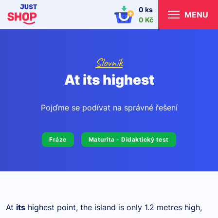
0 ks
MENU
0 Kč
Slovník
At its highest
Pojďme se podívat na správné řešení
Fráze
Maturita - Didaktický test
At
its
highest point, the island is only 1.2 metres high,