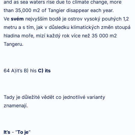
and as sea waters rise due to climate change, more
than 35,000 m2 of Tangier disappear each year.
Ve
svém
nejvyšším bodě je ostrov vysoký pouhých 1,2
metru a s tím, jak v důsledku klimatických změn stoupá
hladina moře, mizí každý rok více než 35 000 m2
Tangeru.
64 A)it’s B) his
C) its
Tady je důležité vědět co jednotlivé varianty
znamenají.
It’s
- “
To je
”