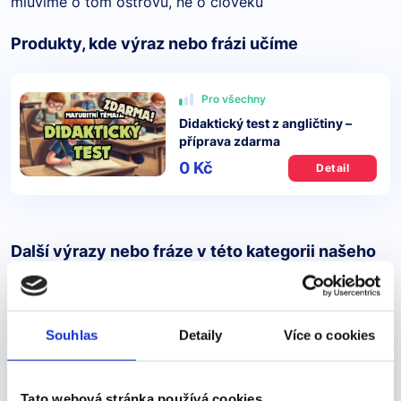
mluvíme o tom ostrovu, ne o člověku
Produkty, kde výraz nebo frázi učíme
Pro všechny
Didaktický test z angličtiny –
příprava zdarma
0 Kč
Detail
Další výrazy nebo fráze v této kategorii našeho
slovníku
visitors a year
Souhlas
Detaily
Více o cookies
visitors a year
Pojďme se podívat na správné řešení
Tato webová stránka používá cookies