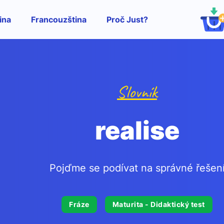
ina
Francouzština
Proč Just?
Slovník
realise
Pojďme se podívat na správné řešen
Fráze
Maturita - Didaktický test