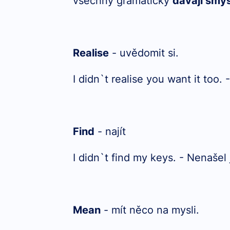
všechny gramaticky
dávají smys
Realise
- uvědomit si.
I didn`t realise you want it too.
Find
- najít
I didn`t find my keys. - Nenašel
Mean
- mít něco na mysli.