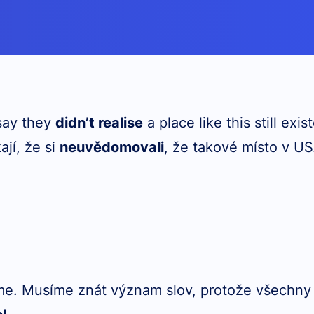
say they
didn’t realise
a place like this still exi
kají, že si
neuvědomovali
, že takové místo v US
me. Musíme znát význam slov, protože všechny