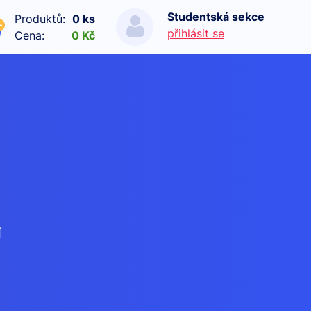
Studentská sekce
Produktů:
0 ks
přihlásit se
Cena:
0 Kč
í