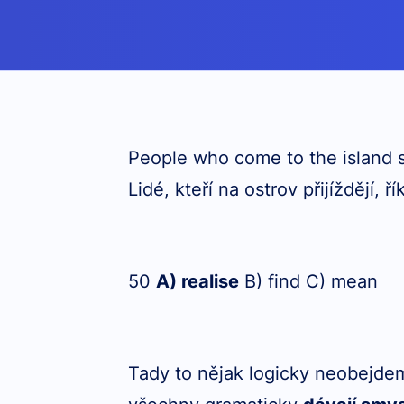
People who come to the island 
Lidé, kteří na ostrov přijíždějí, ří
50
A) realise
B) find C) mean
Tady to nějak logicky neobejde