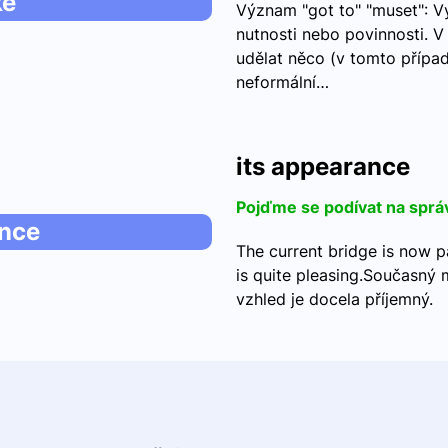
ke
Význam "got to" "muset": Vý
nutnosti nebo povinnosti. 
udělat něco (v tomto případě
neformální…
its appearance
Pojďme se podívat na sprá
ance
The current bridge is now p
is quite pleasing.Současný m
vzhled je docela příjemný. 