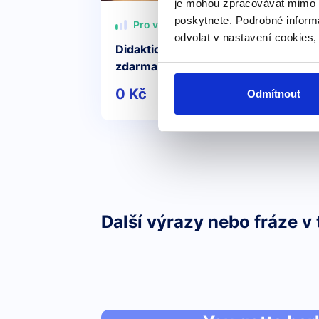
je mohou zpracovávat mimo E
poskytnete. Podrobné inform
Pro všechny
odvolat v nastavení cookies,
Didaktický test z angličtiny – příprav
zdarma
0 Kč
Detail
Odmítnout
Další výrazy nebo fráze v 