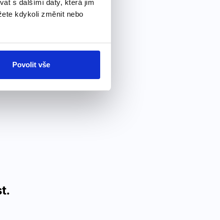
 s dalšími daty, která jim
ete kdykoli změnit nebo
Povolit vše
t.