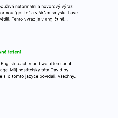
 používá neformální a hovorový výraz
formou "got to" a v širším smyslu "have
větlili. Tento výraz je v angličtině…
vné řešení
 English teacher and we often spent
age. Můj hostitelský táta David byl
me si o tomto jazyce povídali. Všechny…