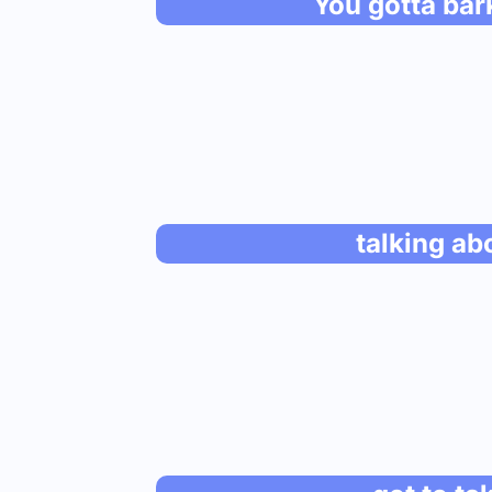
You gotta bark
talking ab