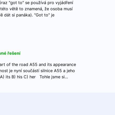
raz "got to" se používá pro vyjádření
V této větě to znamená, že osoba musí
 dát si panáka). "Got to" je
vné řešení
art of the road A55 and its appearance
ost je nyní součástí silnice A55 a jeho
A) its B) his C) her Tohle jsme si…