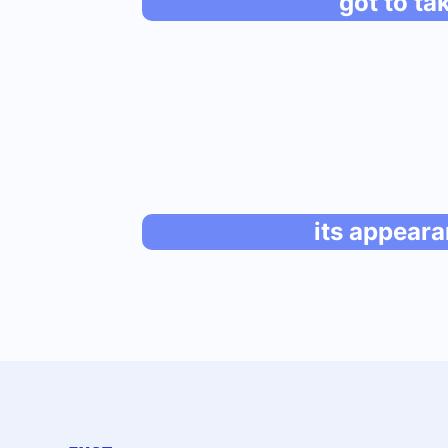
got to ta
its appear