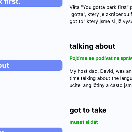
 first.
Věta "You gotta bark first"
"gotta", který je zkrácenou 
got to" který jsme si již vys
talking about
Pojďme se podívat na sprá
out
My host dad, David, was an
time talking about the langu
učitel angličtiny a často js
got to take
muset si dát