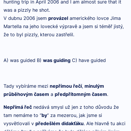
hunting trip in April 2006 and I am almost sure that it
was a pizzly he shot.
V dubnu 2006 jsem
provázel
amerického lovce Jima
Martella na jeho lovecké výpravě a jsem si téměř jistý,
že to byl pizzly, kterou zastřelil.
A) was guided B)
was guiding
C) have guided
Tady vybíráme mezi
nepřímou řečí
,
minulým
průběhovým časem
a
předpřítomným časem
.
Nepřímá řeč
nedává smysl už jen z toho důvodu že
tam nemáme to “
by
” za mezerou, jak jsme si
vysvětlovali v
předešlém didakťáku
. Ale hlavně tu akci