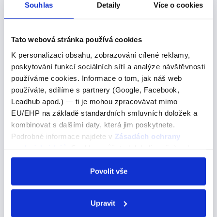
Další výrazy nebo fráze v této kategorii našeho
Souhlas
Detaily
Více o cookies
slovníku
you meet people
Tato webová stránka používá cookies
K personalizaci obsahu, zobrazování cílené reklamy,
you meet people
poskytování funkcí sociálních sítí a analýze návštěvnosti
Pojďme se podívat na správné řešení
používáme cookies. Informace o tom, jak náš web
používáte, sdílíme s partnery (Google, Facebook,
When you meet people from the island, you
Leadhub apod.) — ti je mohou zpracovávat mimo
immediately notice they do not speak the same way as
EU/EHP na základě standardních smluvních doložek a
the rest of the people in the USA. Když se setkáte s
kombinovat s dalšími daty, která jim poskytnete.
lidmi z ostrova, okamžitě si všimnete, že nemluví…
Podrobné informace najdete v
Zásadách ochrany
osobních údajů
. Souhlas můžete kdykoli změnit nebo
odvolat v nastavení cookies, případně se obrátit na
ÚOOÚ.
Povolit vše
they are asked
they are asked
Upravit
Pojďme se podívat na správné řešení