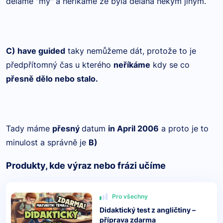
děláme "my" a neříkáme že byla dělána někým jiným.
C) have guided
taky nemůžeme dát, protože to je
předpřítomný čas u kterého
neříkáme
kdy se co
přesně dělo nebo stalo.
Tady máme
přesný
datum
in April 2006
a proto je to
minulost a správně je
B)
Produkty, kde výraz nebo frázi učíme
Pro všechny
Didaktický test z angličtiny –
příprava zdarma