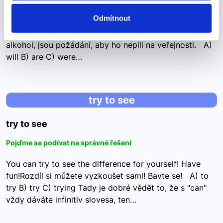
Odmítnout
If visitors bring their own alcohol, they are asked not to
drink it in public.Pokud si návštěvníci přinesou vlastní
alkohol, jsou požádání, aby ho nepili na veřejnosti. A)
will B) are C) were…
try to see
try to see
Pojďme se podívat na správné řešení
You can try to see the difference for yourself! Have
fun!Rozdíl si můžete vyzkoušet sami! Bavte se! A) to
try B) try C) trying Tady je dobré vědět to, že s "can"
vždy dáváte infinitiv slovesa, ten…