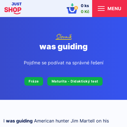
0 ks
MENU
0 Kč
Slovník
was guiding
Pojďme se podívat na správné řešení
Fráze
Maturita - Didaktický test
I
was guiding
American hunter Jim Martell on his