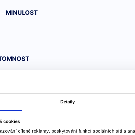
. -
MINULOST
ÍTOMNOST
Detaily
INULOST
š.”
á cookies
azování cílené reklamy, poskytování funkcí sociálních sítí a an