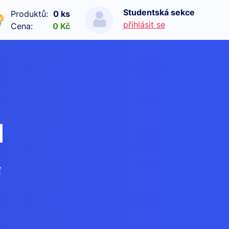
Studentská sekce
Produktů:
0 ks
přihlásit se
Cena:
0 Kč
d
í