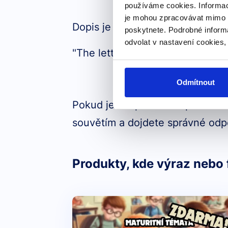
používáme cookies. Informac
je mohou zpracovávat mimo E
Dopis je psaný Tomášem. -
PŘÍ
poskytnete. Podrobné inform
odvolat v nastavení cookies,
"The letter
is
written
by Tomáš.
Odmítnout
Pokud je ale pro vás nepřímá ře
souvětím a dojdete správné odp
Produkty, kde výraz nebo 