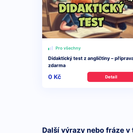
Pro všechny
Didaktický test z angličtiny – příprav
zdarma
0 Kč
Detail
Další výrazy nebo fráze v 