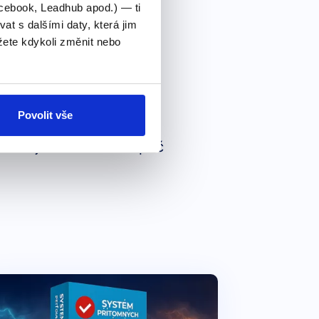
cebook, Leadhub apod.) — ti
 s dalšími daty, která jim
ete kdykoli změnit nebo
Povolit vše
tvaru jsou slovesa napříč