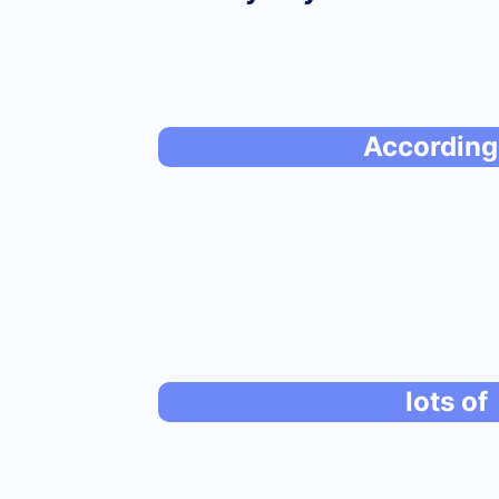
According
lots of