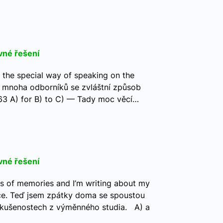
vné řešení
 the special way of speaking on the
le mnoha odborníků se zvláštní způsob
63 A) for B) to C) — Tady moc věcí…
vné řešení
s of memories and I’m writing about my
ce. Teď jsem zpátky doma se spoustou
zkušenostech z výměnného studia. A) a