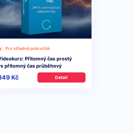
Pro středně pokročilé
Videokurz: Přítomný čas prostý
vs přítomný čas průběhový
349 Kč
Detail