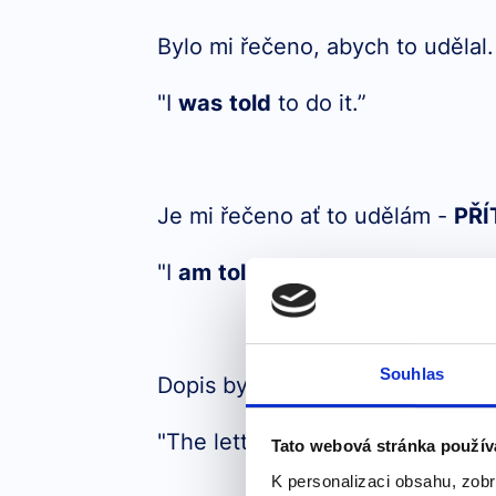
Bylo mi řečeno, abych to udělal
"I
was
told
to do it.”
Je mi řečeno ať to udělám -
PŘ
"I
am
told
to do it.”
Souhlas
Dopis byl napsáný Tomášem -
M
"The letter
was
written
by Tomá
Tato webová stránka použív
K personalizaci obsahu, zobr