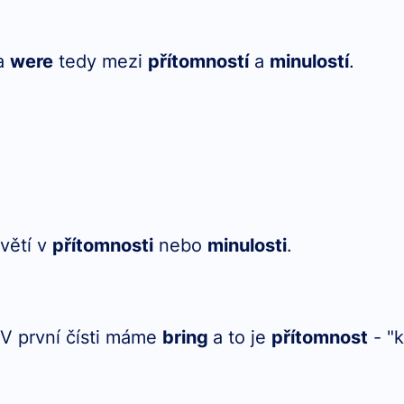
a
were
tedy mezi
přítomností
a
minulostí
.
uvětí v
přítomnosti
nebo
minulosti
.
 V první čísti máme
bring
a to je
přítomnost
- "k