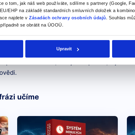
e o tom, jak náš web používáte, sdílíme s partnery (Google, Fa
U/EHP na základě standardních smluvních doložek a kombinovat
TOMNOST
ace najdete v
Zásadách ochrany osobních údajů
. Souhlas můž
 případně se obrátit na ÚOOÚ.
"
Upravit
č španělská vesnice, dívejte se potom, v jakém 
ovědi.
frázi učíme