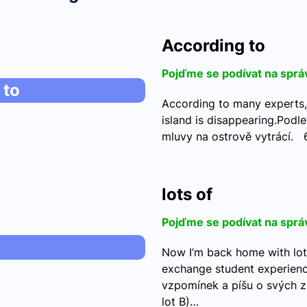
According to
Pojďme se podívat na sprá
 to
According to many experts,
island is disappearing.Pod
mluvy na ostrově vytrácí. 
lots of
Pojďme se podívat na sprá
Now I’m back home with lot
exchange student experien
vzpomínek a píšu o svých 
lot B)…