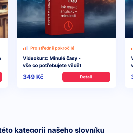
Pro středně pokročilé
a
Videokurz: Minulé časy -
vše co potřebujete vědět
349 Kč
Detail
této kategorii našeho slovníku