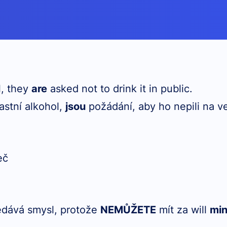
l, they
are
asked not to drink it in public.
astní alkohol,
jsou
požádání, aby ho nepili na ve
eč
dává smysl, protože
NEMŮŽETE
mít za will
min