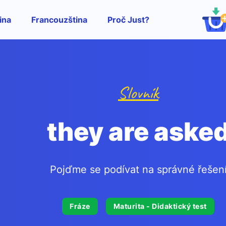
ina
Francouzština
Proč Just?
Slovník
they are aske
Pojďme se podívat na správné řešen
Fráze
Maturita - Didaktický test