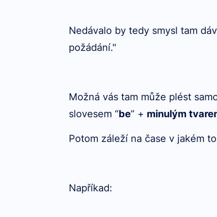
Nedávalo by tedy smysl tam dá
požádání."
Možná vás tam může plést samo
slovesem “
be
” +
minulým tvare
Potom záleží na čase v jakém to
Napříkad: