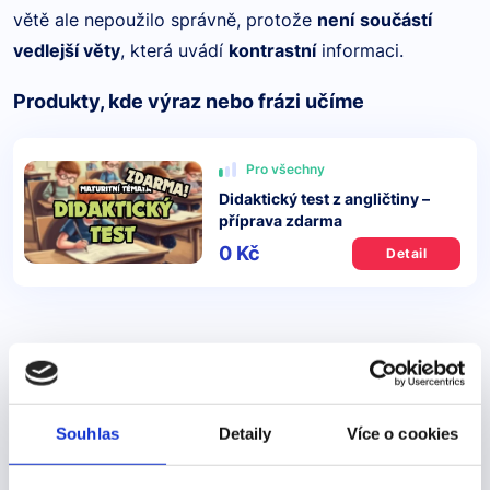
větě ale nepoužilo správně, protože
není
součástí
vedlejší věty
, která uvádí
kontrastní
informaci.
Produkty, kde výraz nebo frázi učíme
Pro všechny
Didaktický test z angličtiny –
příprava zdarma
0 Kč
Detail
Další výrazy nebo fráze v této kategorii našeho
slovníku
a few places
Souhlas
Detaily
Více o cookies
a few places