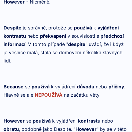
However
- Nicméně.
Despite
je správně, protože se
používá
k
vyjádření
kontrastu
nebo
překvapení
v souvislosti s
předchozí
informací
. V tomto případě "
despite
" uvádí, že i když
je vesnice malá, stala se domovem několika slavných
lidí.
Because
se
používá
k vyjádření
důvodu
nebo
příčiny
.
Hlavně se ale
NEPOUŽÍVÁ
na začátku věty
However
se
používá
k vyjádření
kontrastu
nebo
obratu
, podobně jako Despite. "
However
" by se v této