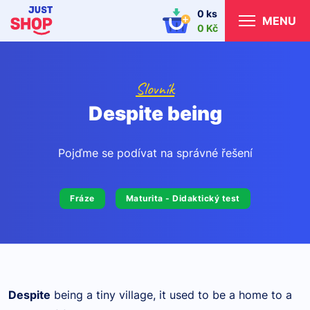
0 ks
MENU
0 Kč
Slovník
Despite being
Pojďme se podívat na správné řešení
Fráze
Maturita - Didaktický test
Despite
being a tiny village, it used to be a home to a