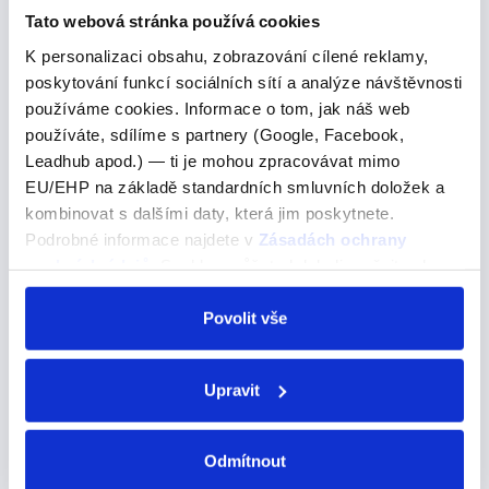
Tato webová stránka používá cookies
Pojďme se podívat na správné řešení
K personalizaci obsahu, zobrazování cílené reklamy,
poskytování funkcí sociálních sítí a analýze návštěvnosti
This village is a small community and there are only a
používáme cookies. Informace o tom, jak náš web
few places to stay. Tato vesnice je malá obec a je zde
používáte, sdílíme s partnery (Google, Facebook,
jen několik míst k pobytu. A) some B) little C) few
Leadhub apod.) — ti je mohou zpracovávat mimo
Opět chyták a tady vám napoví “a”…
EU/EHP na základě standardních smluvních doložek a
kombinovat s dalšími daty, která jim poskytnete.
Podrobné informace najdete v
Zásadách ochrany
is located
osobních údajů
. Souhlas můžete kdykoli změnit nebo
odvolat v nastavení cookies, případně se obrátit na
is located
ÚOOÚ.
Povolit vše
Pojďme se podívat na správné řešení
Upravit
It is located ninety miles south-east of Washington, DC,
in the middle of Chesapeake Bay.Nachází se devadesát
mil jihovýchodně od Washingtonu uprostřed zálivu
Odmítnout
Chesapeake Bay. A) locates B) is…