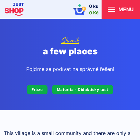
0 ks
MENU
0 Kč
Slovník
a few places
Pojďme se podívat na správné řešení
Fráze
Maturita - Didaktický test
This village is a small community and there are only a