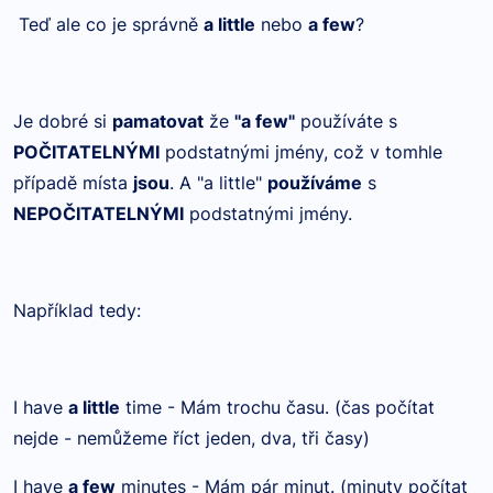
Teď ale co je správně
a little
nebo
a few
?
Je dobré si
pamatovat
že
"a few"
používáte s
POČITATELNÝMI
podstatnými jmény, což v tomhle
případě místa
jsou
. A "a little"
používáme
s
NEPOČITATELNÝMI
podstatnými jmény.
Například tedy:
I have
a little
time - Mám trochu času.
(čas počítat
nejde - nemůžeme říct jeden, dva, tři časy)
I have
a few
minutes - Mám pár minut. (minuty počítat