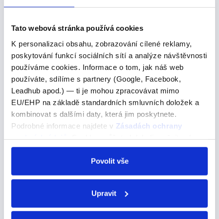
and I were
Tato webová stránka používá cookies
and I were
K personalizaci obsahu, zobrazování cílené reklamy,
Pojďme se podívat na správné řešení
poskytování funkcí sociálních sítí a analýze návštěvnosti
používáme cookies. Informace o tom, jak náš web
By Christmas, the twins and I were really good
používáte, sdílíme s partnery (Google, Facebook,
friends.Do Vánoc jsme se s dvojčaty stali opravdu
Leadhub apod.) — ti je mohou zpracovávat mimo
dobrými přáteli. A) was B) have been C) were V téhle
EU/EHP na základě standardních smluvních doložek a
větě máme konkrétní čas, by Christmas - do…
kombinovat s dalšími daty, která jim poskytnete.
Podrobné informace najdete v
Zásadách ochrany
osobních údajů
. Souhlas můžete kdykoli změnit nebo
odvolat v nastavení cookies, případně se obrátit na
realise
ÚOOÚ.
Povolit vše
realise
Upravit
Pojďme se podívat na správné řešení
People who come to the island say they didn’t realise a