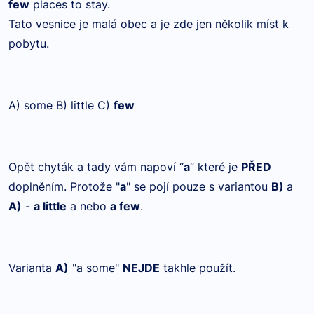
few
places to stay.
Tato vesnice je malá obec a je zde jen několik míst k
pobytu.
A) some B) little C)
few
Opět chyták a tady vám napoví “
a
” které je
PŘED
doplněním. Protože "
a
" se pojí pouze s variantou
B)
a
A)
-
a little
a nebo
a few
.
Varianta
A)
"a some"
NEJDE
takhle použít.