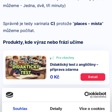
můžeme - Jedna, dvě, tři minuty)
Správně je tedy varinata
C)
protože "
places - místa
"
můžeme počítat.
Produkty, kde výraz nebo frázi učíme
Pro všechny
Didaktický test z angličtiny –
příprava zdarma
0 Kč
Detail
Další výrazy nebo fráze v této kategorii našeho
slovníku
Souhlas
Detaily
Více o cookies