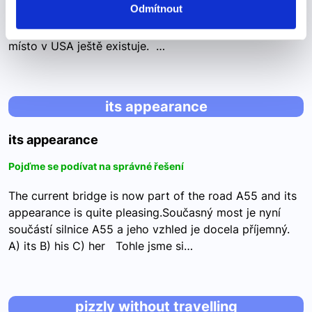
Odmítnout
place like this still existed in the USA.Lidé, kteří na
ostrov přijíždějí, říkají, že si neuvědomovali, že takové
místo v USA ještě existuje. …
its appearance
its appearance
Pojďme se podívat na správné řešení
The current bridge is now part of the road A55 and its
appearance is quite pleasing.Současný most je nyní
součástí silnice A55 a jeho vzhled je docela příjemný.
A) its B) his C) her Tohle jsme si…
pizzly without travelling