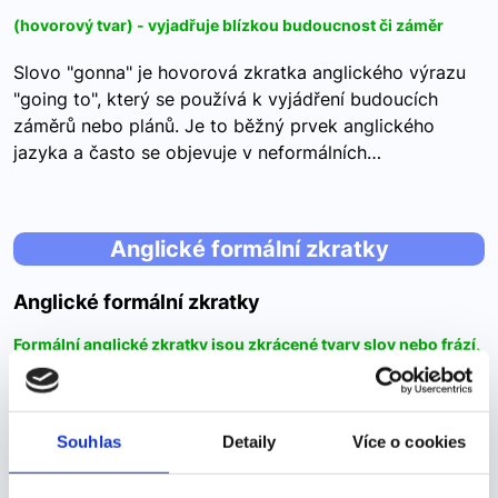
(hovorový tvar) - vyjadřuje blízkou budoucnost či záměr
Slovo "gonna" je hovorová zkratka anglického výrazu
"going to", který se používá k vyjádření budoucích
záměrů nebo plánů. Je to běžný prvek anglického
jazyka a často se objevuje v neformálních…
Anglické formální zkratky
Anglické formální zkratky
Formální anglické zkratky jsou zkrácené tvary slov nebo frází,
které se používají v psané nebo mluvené komunikaci.
Například když chcete být stručný, přesný nebo i zdvořilý.
Formální anglické zkratky jsou zkrácené tvary slov
Souhlas
Detaily
Více o cookies
nebo frází, které se používají v psané nebo mluvené
komunikaci. Například když chcete být stručný, přesný