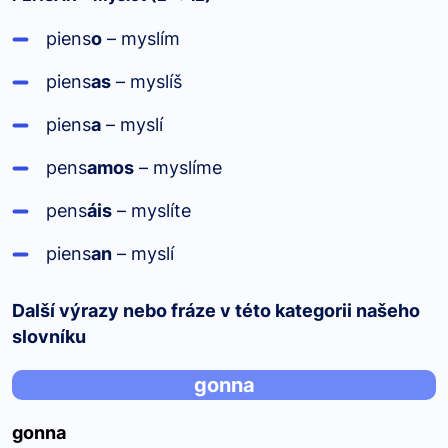
piens
o
– myslím
piens
as
– myslíš
piens
a
– myslí
pens
amos
– myslíme
pens
áis
– myslíte
piens
an
– myslí
Další výrazy nebo fráze v této kategorii našeho
slovníku
gonna
gonna