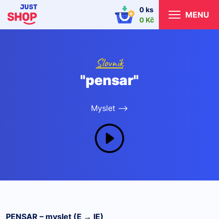
0 ks
MENU
0 Kč
Slovník
"pensar"
Myslet -->
PENSAR – myslet (E → IE)