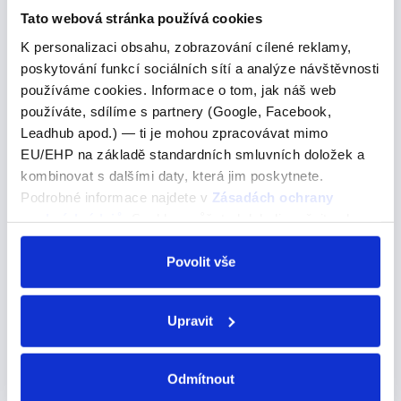
nebo i zdvořilý. Formální zkratky se také…
Tato webová stránka používá cookies
K personalizaci obsahu, zobrazování cílené reklamy,
poskytování funkcí sociálních sítí a analýze návštěvnosti
What can I get for you?
používáme cookies. Informace o tom, jak náš web
používáte, sdílíme s partnery (Google, Facebook,
Leadhub apod.) — ti je mohou zpracovávat mimo
What can I get for you?
EU/EHP na základě standardních smluvních doložek a
Co pro vás mohu udělat? Co vám mohu přinést?
kombinovat s dalšími daty, která jim poskytnete.
Podrobné informace najdete v
Zásadách ochrany
What can I get for you? Tato fráze je zdvořilý způsob,
osobních údajů
. Souhlas můžete kdykoli změnit nebo
jak se zeptat, co si osoba přeje nebo potřebuje. Může
odvolat v nastavení cookies, případně se obrátit na
být použita v různých situacích, jako jsou restaurace
ÚOOÚ.
Povolit vše
(když se číšník ptá hosta, co by si…
Upravit
"opinar"
Odmítnout
"opinar"