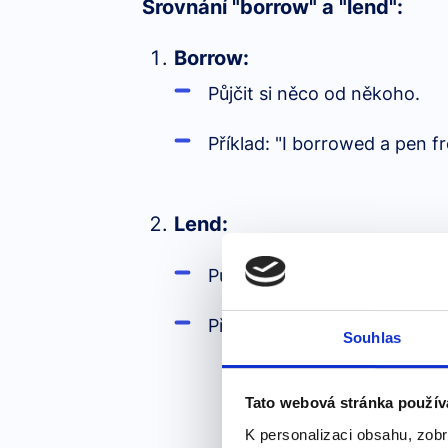
Srovnání "borrow" a "lend":
Borrow:
Půjčit si něco od někoho.
Příklad: "I borrowed a pen fr
Lend:
Půjčit něco někomu.
Příklad: "I lent my pen to my 
Souhlas
Tato webová stránka použív
K personalizaci obsahu, zobr