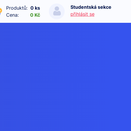
Studentská sekce
Produktů:
0 ks
přihlásit se
Cena:
0 Kč