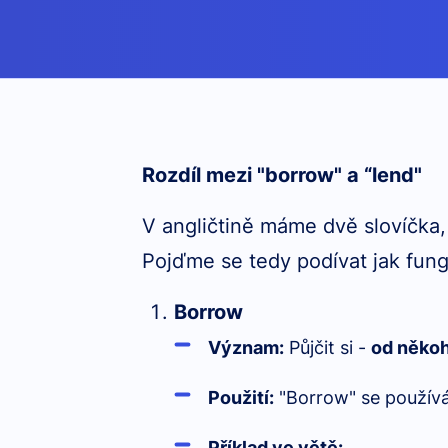
Rozdíl mezi "borrow" a “lend"
V angličtině máme dvě slovíčka, 
Pojďme se tedy podívat jak fung
Borrow
Význam:
Půjčit si -
od něko
Použití:
"Borrow" se používá
Příklad ve větě: