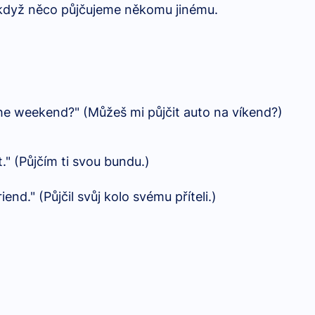
 když něco půjčujeme někomu jinému.
he weekend?" (Můžeš mi půjčit auto na víkend?)
t." (Půjčím ti svou bundu.)
riend." (Půjčil svůj kolo svému příteli.)