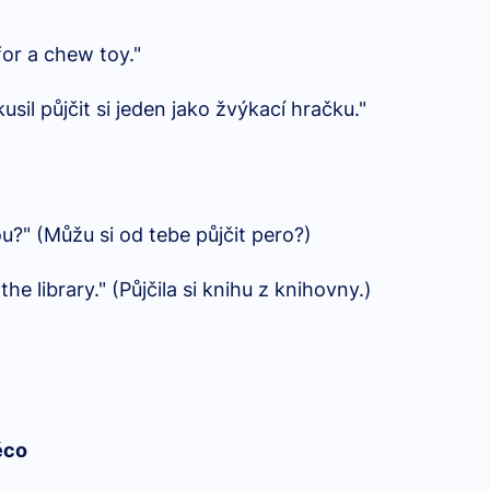
for a chew toy."
sil půjčit si jeden jako žvýkací hračku."
u?" (Můžu si od tebe půjčit pero?)
e library." (Půjčila si knihu z knihovny.)
ěco