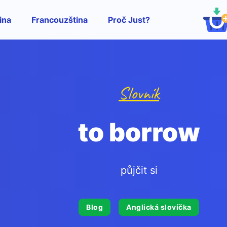
ina
Francouzština
Proč Just?
Slovník
to borrow
půjčit si
Blog
Anglická slovíčka