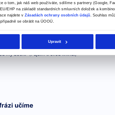
e o tom, jak náš web používáte, sdílíme s partnery (Google, Fa
U/EHP na základě standardních smluvních doložek a kombinovat
ace najdete v
Zásadách ochrany osobních údajů
. Souhlas můž
si něco od někoho.
 případně se obrátit na ÚOOÚ.
ow your book?" (Můžu si půjčit tvou knihu?)
Upravit
ěco někomu.
 you my book." (Půjčím ti svou knihu.)
frázi učíme