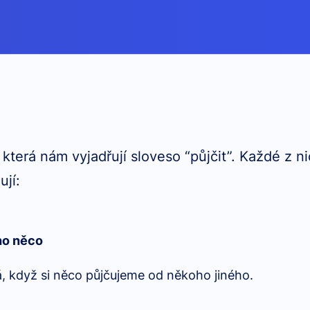
která nám vyjadřují sloveso “půjčit”. Každé z ni
ují:
ho něco
, když si něco půjčujeme od někoho jiného.