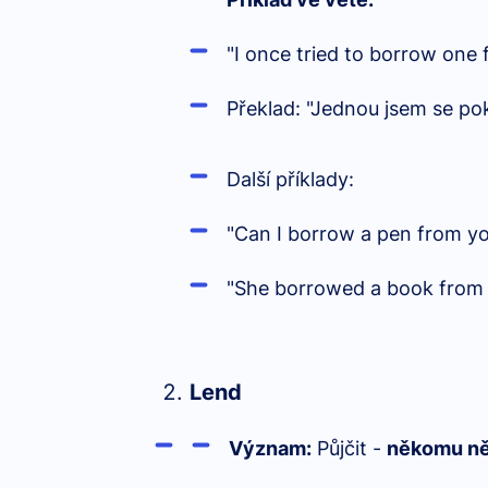
"I once tried to borrow one 
Překlad: "Jednou jsem se poku
Další příklady:
"Can I borrow a pen from yo
"She borrowed a book from th
Lend
Význam:
Půjčit -
někomu n