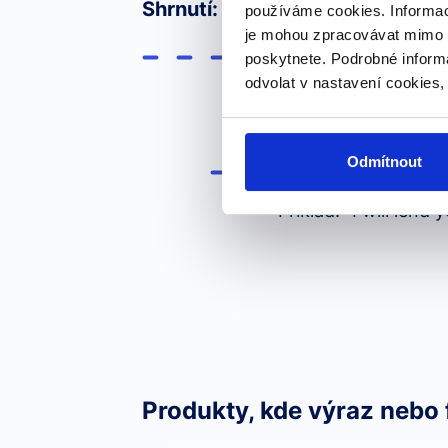
Shrnutí:
používáme cookies. Informac
je mohou zpracovávat mimo E
poskytnete. Podrobné inform
Borrow
znamená půjčit 
odvolat v nastavení cookies,
Příklad: "Can I borr
Odmítnout
Lend
znamená půjčit n
Příklad: "I will lend
Produkty, kde výraz nebo 