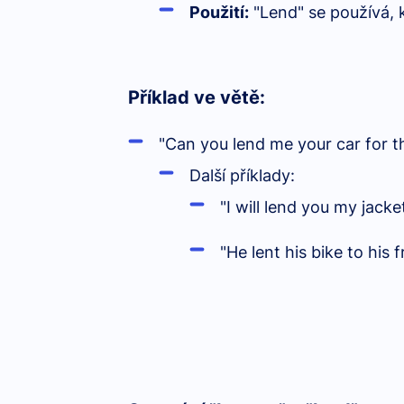
Použití:
"Lend" se používá,
Příklad ve větě:
"Can you lend me your car for t
Další příklady:
"I will lend you my jacke
"He lent his bike to his f