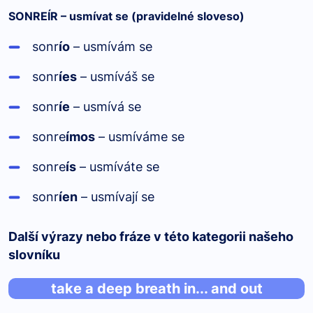
SONREÍR – usmívat se (pravidelné sloveso)
sonr
ío
– usmívám se
sonr
íes
– usmíváš se
sonr
íe
– usmívá se
sonre
ímos
– usmíváme se
sonre
ís
– usmíváte se
sonr
íen
– usmívají se
Další výrazy nebo fráze v této kategorii našeho
slovníku
take a deep breath in... and out