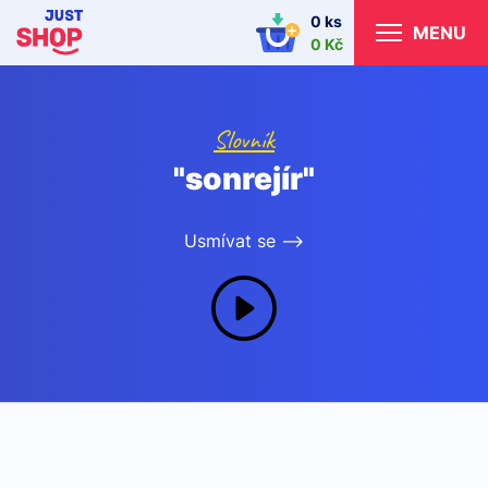
0 ks
MENU
0 Kč
Slovník
"sonrejír"
Usmívat se -->