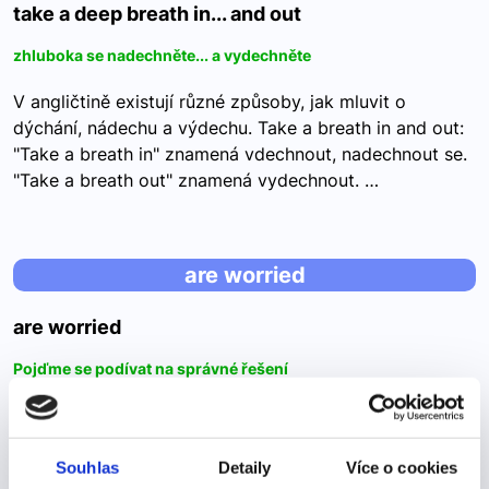
take a deep breath in... and out
zhluboka se nadechněte... a vydechněte
V angličtině existují různé způsoby, jak mluvit o
dýchání, nádechu a výdechu. Take a breath in and out:
"Take a breath in" znamená vdechnout, nadechnout se.
"Take a breath out" znamená vydechnout. …
are worried
are worried
Pojďme se podívat na správné řešení
People living on the island are worried about the future
of their language.Obyvatelé ostrova se obávají o
budoucnost svého jazyka. A) are afraid B) are worried
Souhlas
Detaily
Více o cookies