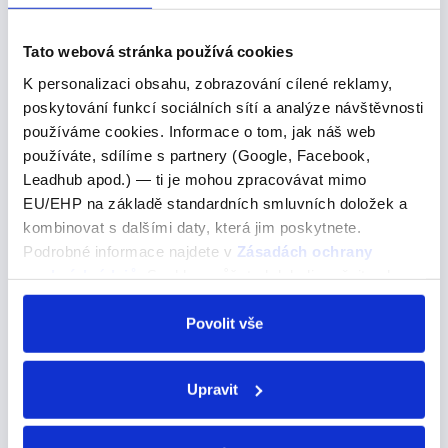
C) are frightened Tady je dobré…
Tato webová stránka používá cookies
K personalizaci obsahu, zobrazování cílené reklamy,
Oh I have to make sure I have
poskytování funkcí sociálních sítí a analýze návštěvnosti
everything on me.
používáme cookies. Informace o tom, jak náš web
používáte, sdílíme s partnery (Google, Facebook,
Oh I have to make sure I have everything on me.
Leadhub apod.) — ti je mohou zpracovávat mimo
EU/EHP na základě standardních smluvních doložek a
Ou, musím se ujistit, že mám vše u sebe.
kombinovat s dalšími daty, která jim poskytnete.
Make Sure - Ujistit se Význam: "Make sure" je frázové
Podrobné informace najdete v
Zásadách ochrany
sloveso, které používáme, když se chceme ujistit nebo
osobních údajů
. Souhlas můžete kdykoli změnit nebo
zajistit, že je něco pravda. Tento výraz vyjadřuje
odvolat v nastavení cookies, případně se obrátit na
potřebu potvrzení nebo kontroly nějaké…
ÚOOÚ.
Povolit vše
Upravit
Anglická slova na R