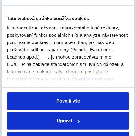
staré Většina přídavných jmen jde ve shodě vždy s
podstatným jménem, opět v rodě a v čísle
Tato webová stránka používá cookies
K personalizaci obsahu, zobrazování cílené reklamy,
Anglická tázací zájmena
poskytování funkcí sociálních sítí a analýze návštěvnosti
používáme cookies. Informace o tom, jak náš web
používáte, sdílíme s partnery (Google, Facebook,
Anglická tázací zájmena
Leadhub apod.) — ti je mohou zpracovávat mimo
Tázací zájmena v angličtině jsou nezbytnou součástí jazyka,
EU/EHP na základě standardních smluvních doložek a
díky kterým můžeme klást otázky a získávat díky nim
kombinovat s dalšími daty, která jim poskytnete.
informace.
Podrobné informace najdete v
Zásadách ochrany
osobních údajů
. Souhlas můžete kdykoli změnit nebo
Tázací zájmena v angličtině jsou nezbytnou součástí
odvolat v nastavení cookies, případně se obrátit na
jazyka, díky kterým můžeme klást otázky a získávat
ÚOOÚ.
Povolit vše
díky nim informace. Bez nich bychom se nemohli zeptat
na nic, od jména osoby až po cestu do…
Upravit
on me