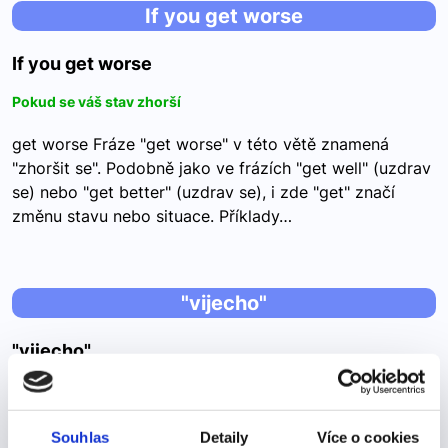
If you get worse
If you get worse
Pokud se váš stav zhorší
get worse Fráze "get worse" v této větě znamená
"zhoršit se". Podobně jako ve frázích "get well" (uzdrav
se) nebo "get better" (uzdrav se), i zde "get" značí
změnu stavu nebo situace. Příklady…
"vijecho"
"vijecho"
Starý -->
viejo – starý,staré viejos - staří vieja – stará viejas -
Souhlas
Detaily
Více o cookies