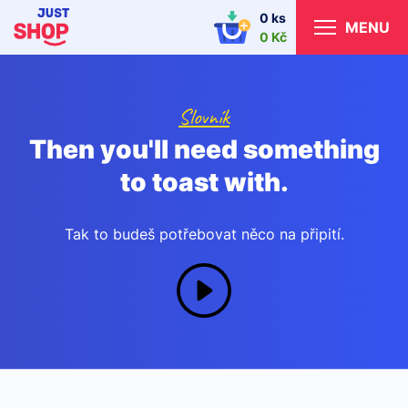
0 ks
MENU
0 Kč
Slovník
Then you'll need something
to toast with.
Tak to budeš potřebovat něco na připití.