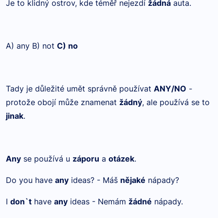
Je to klidný ostrov, kde téměř nejezdí
žádná
auta.
A) any B) not
C) no
Tady je důležité umět správně používat
ANY/NO
-
protože obojí může znamenat
žádný
, ale používá se to
jinak
.
Any
se používá u
záporu
a
otázek
.
Do you have
any
ideas? - Máš
nějaké
nápady?
I
don`t
have
any
ideas - Nemám
žádné
nápady.