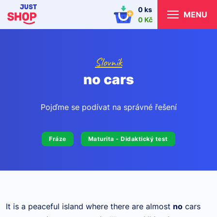
0 ks
MENU
0 Kč
Slovník
no cars
Pojďme se podívat na správné řešení
Fráze
Maturita - Didaktický test
It is a peaceful island where there are almost
no
cars