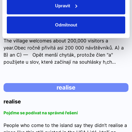
visitors a year
Upravit
visitors a year
Odmítnout
Pojďme se podívat na správné řešení
The village welcomes about 200,000 visitors a
year.Obec ročně přivítá asi 200 000 návštěvníků. A) a
B) an C) — Opět menší chyták, protože člen "a"
použijete u slov, které začínají na souhlásky h,ch…
realise
realise
Pojďme se podívat na správné řešení
People who come to the island say they didn’t realise a