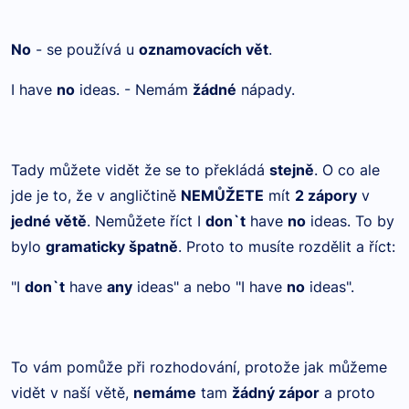
No
- se používá u
oznamovacích vět
.
I have
no
ideas. - Nemám
žádné
nápady.
Tady můžete vidět že se to překládá
stejně
. O co ale
jde je to, že v angličtině
NEMŮŽETE
mít
2 zápory
v
jedné větě
. Nemůžete říct I
don`t
have
no
ideas. To by
bylo
gramaticky špatně
. Proto to musíte rozdělit a říct:
"I
don`t
have
any
ideas" a nebo "I have
no
ideas".
To vám pomůže při rozhodování, protože jak můžeme
vidět v naší větě,
nemáme
tam
žádný zápor
a proto