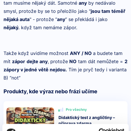
tam musíme nějaký dát. Samotné
any
by nedávalo
smysl, protože by se to přeložilo jako "
jsou tam téměř
nějaká auta
" - protože “
any
” se překládá i jako
nějaký.
když tam nemáme zápor.
Takže když uvidíme možnost
ANY / NO
a budete tam
mít
zápor
dejte any
, protože
NO
tam dát nemůžete =
2
zápory v jedné větě nejdou.
Tím je pryč tedy i varianta
B) “not”
Produkty, kde výraz nebo frázi učíme
Pro všechny
Didaktický test z angličtiny –
příprava zdarma