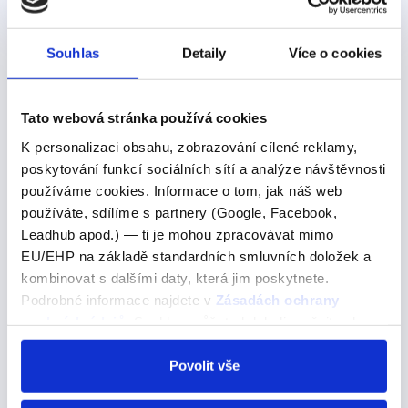
0 Kč
Detail
Souhlas
Detaily
Více o cookies
Další výrazy nebo fráze v této kategorii našeho
slovníku
Tato webová stránka používá cookies
K personalizaci obsahu, zobrazování cílené reklamy,
needn’t worry
poskytování funkcí sociálních sítí a analýze návštěvnosti
používáme cookies. Informace o tom, jak náš web
needn’t worry
používáte, sdílíme s partnery (Google, Facebook,
Pojďme se podívat na správné řešení
Leadhub apod.) — ti je mohou zpracovávat mimo
EU/EHP na základě standardních smluvních doložek a
But the surrounding area has a wide variety of
kombinovat s dalšími daty, která jim poskytnete.
accommodation, so visitors needn’t worry about where
Podrobné informace najdete v
Zásadách ochrany
they will stay.Okolí má ale širokou škálu ubytování,
osobních údajů
. Souhlas můžete kdykoli změnit nebo
takže se návštěvníci nemusí bát, kde se…
odvolat v nastavení cookies, případně se obrátit na
ÚOOÚ.
Povolit vše