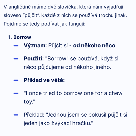
V angličtině máme dvě slovíčka, která nám vyjadřují
sloveso “půjčit”. Každé z nich se používá trochu jinak.
Pojďme se tedy podívat jak fungují:
Borrow
Význam:
Půjčit si -
od někoho něco
Použití:
"Borrow" se používá, když si
něco půjčujeme od někoho jiného.
Příklad ve větě:
"I once tried to borrow one for a chew
toy."
Překlad: "Jednou jsem se pokusil půjčit si
jeden jako žvýkací hračku."