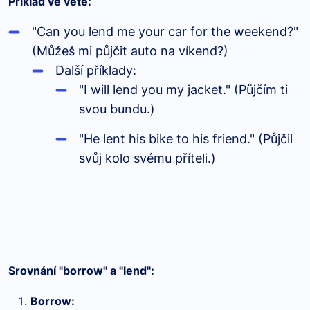
Příklad ve větě:
"Can you lend me your car for the weekend?"
(Můžeš mi půjčit auto na víkend?)
Další příklady:
"I will lend you my jacket." (Půjčím ti
svou bundu.)
"He lent his bike to his friend." (Půjčil
svůj kolo svému příteli.)
Srovnání "borrow" a "lend":
Borrow: