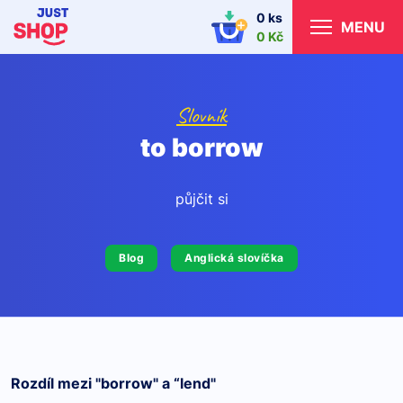
0 ks
MENU
0 Kč
Slovník
to borrow
půjčit si
Blog
Anglická slovíčka
Rozdíl mezi "borrow" a “lend"