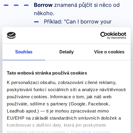
Borrow
znamená půjčit si něco od
někoho.
Příklad: "Can I borrow your
book?" (Můžu si půjčit tvou
knihu?)
Souhlas
Detaily
Více o cookies
Lend
znamená půjčit něco někomu.
Příklad: "I will lend you my book."
Tato webová stránka používá cookies
(Půjčím ti svou knihu.)
K personalizaci obsahu, zobrazování cílené reklamy,
poskytování funkcí sociálních sítí a analýze návštěvnosti
používáme cookies. Informace o tom, jak náš web
používáte, sdílíme s partnery (Google, Facebook,
Leadhub apod.) — ti je mohou zpracovávat mimo
EU/EHP na základě standardních smluvních doložek a
kombinovat s dalšími daty, která jim poskytnete.
Produkty, kde výraz nebo frázi učíme
Podrobné informace najdete v
Zásadách ochrany