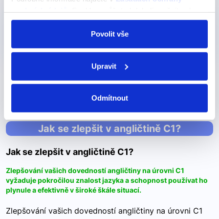
osobních údajů
. Souhlas můžete kdykoli změnit nebo
Pro začátečníky
Nejoblíběnější
odvolat v nastavení cookies, případně se obrátit na
Online kurz - Angličtina od nuly
ÚOOÚ.
Povolit vše
450 Kč
Detail
Upravit
Další výrazy nebo fráze v této kategorii našeho
Odmítnout
slovníku
Jak se zlepšit v angličtině C1?
Jak se zlepšit v angličtině C1?
Zlepšování vašich dovedností angličtiny na úrovni C1
vyžaduje pokročilou znalost jazyka a schopnost používat ho
plynule a efektivně v široké škále situací.
Zlepšování vašich dovedností angličtiny na úrovni C1