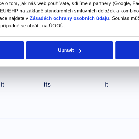
e o tom, jak náš web používáte, sdílíme s partnery (Google, Fa
U/EHP na základě standardních smluvních doložek a kombinovat
her
hers
her
ace najdete v
Zásadách ochrany osobních údajů
. Souhlas můž
 případně se obrátit na ÚOOÚ.
Upravit
it
its
it