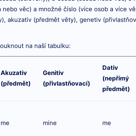
a nebo věc) a množné číslo (více osob a více vě
, akuzativ (předmět věty), genetiv (přivlastňov
kouknout na naší tabulku:
Dativ
Akuzativ
Genitiv
(nepřímý
(předmět)
(přivlastňovací)
předmět)
me
mine
me