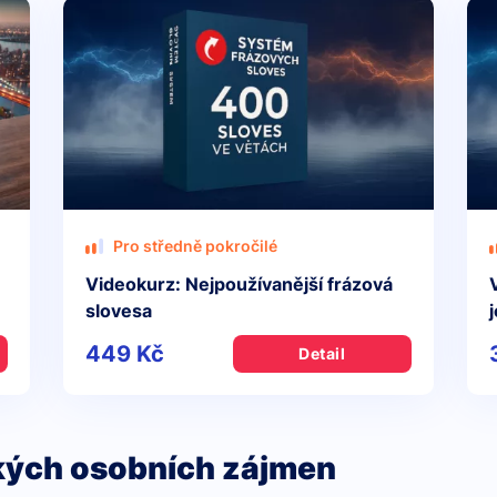
Pro středně pokročilé
Videokurz: Nejpoužívanější frázová
slovesa
449 Kč
Detail
ckých osobních zájmen