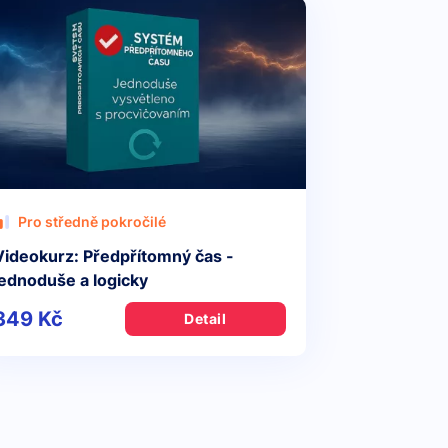
Pro středně pokročilé
Videokurz: Předpřítomný čas -
jednoduše a logicky
349 Kč
Detail