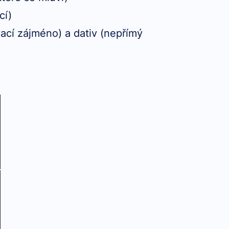
cí)
ací zájméno) a dativ (nepřímý