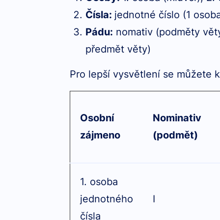
Čísla:
jednotné číslo (1 osob
Pádu:
nomativ (podměty věty)
předmět věty)
Pro lepší vysvětlení se můžete 
Osobní
Nominativ
zájmeno
(podmět)
1. osoba
jednotného
I
čísla