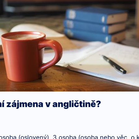
ní zájmena v angličtině?
. osoba (oslovený), 3 osoba (osoba nebo věc, o 