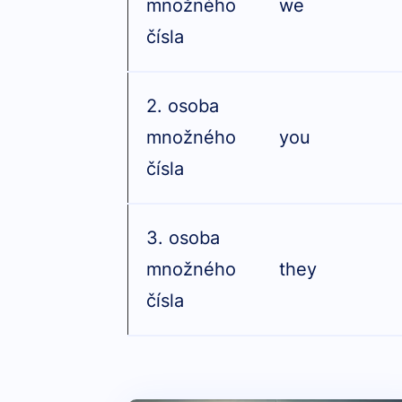
množného
we
čísla
2. osoba
množného
you
čísla
3. osoba
množného
they
čísla