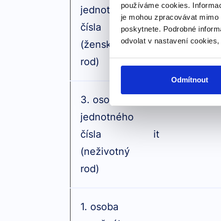
používáme cookies. Informac
jednotného
je mohou zpracovávat mimo E
čísla
she
poskytnete. Podrobné inform
odvolat v nastavení cookies,
(ženský
rod)
Odmítnout
3. osoba
jednotného
čísla
it
(neživotný
rod)
1. osoba