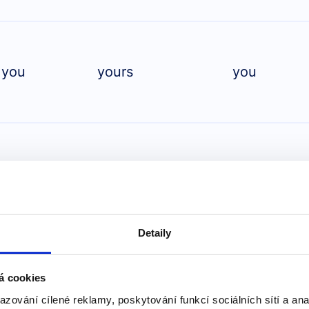
you
yours
you
him
his
him
Detaily
á cookies
azování cílené reklamy, poskytování funkcí sociálních sítí a an