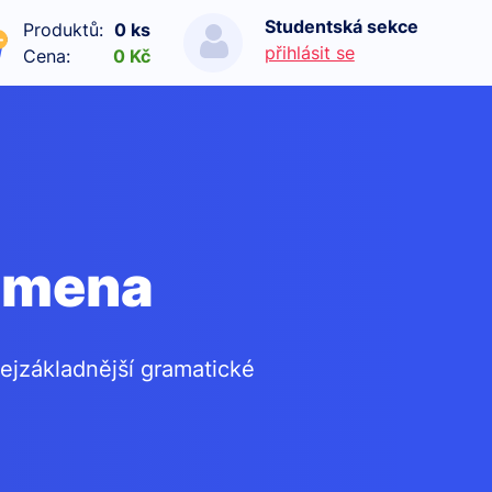
Studentská sekce
Produktů:
0 ks
přihlásit se
Cena:
0 Kč
ájmena
ejzákladnější gramatické