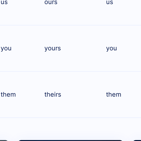
us
ours
us
you
yours
you
them
theirs
them