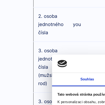
2. osoba
jednotného
you
čísla
3. osoba
jednotného
čísla
he
(mužský
Souhlas
rod)
Tato webová stránka použív
3. osoba
K personalizaci obsahu, zobr