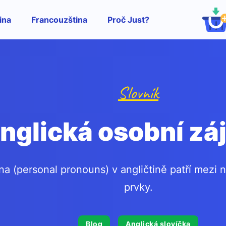
ina
Francouzština
Proč Just?
Slovník
nglická osobní z
a (personal pronouns) v angličtině patří mezi n
prvky.
Blog
Anglická slovíčka