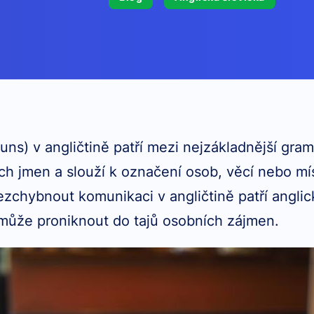
ns) v angličtině patří mezi nejzákladnější gram
ch jmen a slouží k označení osob, věcí nebo mís
ezchybnout komunikaci v angličtině patří angli
může proniknout do tajů osobních zájmen.