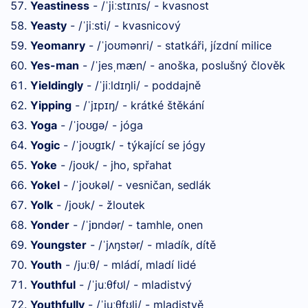
Yeastiness
- /
ji
st
n
s/ - kvasnost
ˈ
ː
ɪ
ɪ
Yeasty
- /
ji
sti/ - kvasnicový
ˈ
ː
Yeomanry
- /
jo
mənri/ - statkáři, jízdní milice
ˈ
ʊ
Yes-man
- /
jes
mæn/ - anoška, poslušný člověk
ˈ
ˌ
Yieldingly
- /
ji
ld
ŋli/ - poddajně
ˈ
ː
ɪ
Yipping
- /
j
p
ŋ/ - krátké štěkání
ˈ
ɪ
ɪ
Yoga
- /
jo
ə/ - jóga
ˈ
ʊɡ
Yogic
- /
jo
k/ - týkající se jógy
ˈ
ʊɡɪ
Yoke
- /jo
k/ - jho, spřahat
ʊ
Yokel
- /
jo
kəl/ - vesničan, sedlák
ˈ
ʊ
Yolk
- /jo
k/ - žloutek
ʊ
Yonder
- /
j
ndər/ - tamhle, onen
ˈ
ɒ
Youngster
- /
j
ŋstər/ - mladík, dítě
ˈ
ʌ
Youth
- /ju
θ/ - mládí, mladí lidé
ː
Youthful
- /
ju
θf
l/ - mladistvý
ˈ
ː
ʊ
Youthfully
- /
ju
θf
li/ - mladistvě
ˈ
ː
ʊ