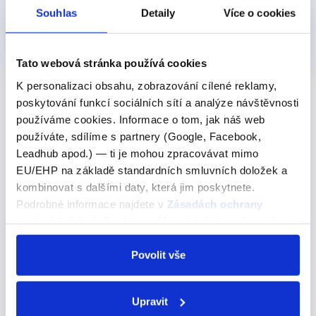
Souhlas
Detaily
Více o cookies
Videokurz: Minulé časy -
vše co potřebujete vědět
349 Kč
Detail
Tato webová stránka používá cookies
K personalizaci obsahu, zobrazování cílené reklamy,
Chcete ovládnout
angličtinu
snadno a efektivně, ať už
poskytování funkcí sociálních sítí a analýze návštěvnosti
sedíte doma nebo cestujete? Připojte se k
používáme cookies. Informace o tom, jak náš web
používáte, sdílíme s partnery (Google, Facebook,
našim
individuálním kurzům angličtiny
nebo si
Leadhub apod.) — ti je mohou zpracovávat mimo
zakupte naše
anglické videokurzy
, které jsou
EU/EHP na základě standardních smluvních doložek a
navrženy tak, aby vyhovovaly právě vašim potřebám a
kombinovat s dalšími daty, která jim poskytnete.
stylu učení. Nabízíme také
anglické manuály
.
Podrobné informace najdete v
Zásadách ochrany
osobních údajů
. Souhlas můžete kdykoli změnit nebo
odvolat v nastavení cookies, případně se obrátit na
ÚOOÚ.
Povolit vše
TIP na čtení:
Anglická slova na I
Upravit