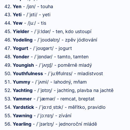
Yen
- /jɛn/ - touha
Yeti
- /
jɛti/ - yeti
ˈ
Yew
- /ju
/ - tis
ː
Yielder
- /
ji
ldər/ - ten, kdo ustoupí
ˈ
ː
Yodeling
- /
jo
dəl
ŋ/ - zpěv jódlování
ˈ
ʊ
ɪ
Yogurt
- /
jo
ərt/ - jogurt
ˈ
ʊɡ
Yonder
- /
j
ndər/ - tamto, tamten
ˈ
ɒ
Youngish
- /
j
ŋ
ʃ/ - poměrně mladý
ˈ
ʌ
ɪ
Youthfulness
- /
ju
θf
ln
s/ - mladistvost
ˈ
ː
ʊ
ɪ
Yummy
- /
j
mi/ - lahodný, mňam
ˈ
ʌ
Yachting
- /
j
t
ŋ/ - jachting, plavba na jachtě
ˈ
ɒ
ɪ
Yammer
- /
jæmər/ - remcat, breptat
ˈ
Yardstick
- /
j
rd
st
k/ - měřítko, pravidlo
ˈ
ɑː
ˌ
ɪ
Yawning
- /
jɔ
n
ŋ/ - zívání
ˈ
ː
ɪ
Yearling
- /
j
ərl
ŋ/ - jednoroční mládě
ˈ
ɪ
ɪ