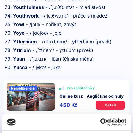
Youthfulness
- /
ju
θf
ln
s/ - mladistvost
ˈ
ː
ʊ
ɪ
Youthwork
- /
ju
θw
rk/ - práce s mládeží
ˈ
ː
ɜː
Yowl
- /ja
l/ - naříkat, zavýt
ʊ
Yoyo
- /
jo
jo
/ - jojo
ˈ
ʊ
ʊ
Ytterbium
- /
t
rb
əm/ - ytterbium (prvek)
ɪˈ
ɜː
ɪ
Yttrium
- /
triəm/ - yttrium (prvek)
ˈɪ
Yuan
- /
ju
n/ - jüan (čínská měna)
ˈ
ːɑː
Yucca
- /
j
kə/ - juka
ˈ
ʌ
Pro začátečníky
Nejoblíběnější
Online kurz - Angličtina od nuly
450 Kč
Detail
Pro středně pokročilé