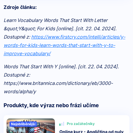
Zdroje článku:
Learn Vocabulary Words That Start With Letter
&quot;Y&quot; For Kids [online]. [cit. 22. 04. 2024].
Dostupné z:
https://www.firstcry.com/intelli/articles/y-
words-for-kids-learn-words-that-start-with-y-to-
improve-vocabulary/
Words That Start With Y [online]. [cit. 22. 04. 2024].
Dostupné z:
https://www.britannica.com/dictionary/eb/3000-
words/alpha/y
Produkty, kde výraz nebo frázi učíme
Pro začátečníky
Nejoblíběnější
Online kurz - Angličtina od nuly