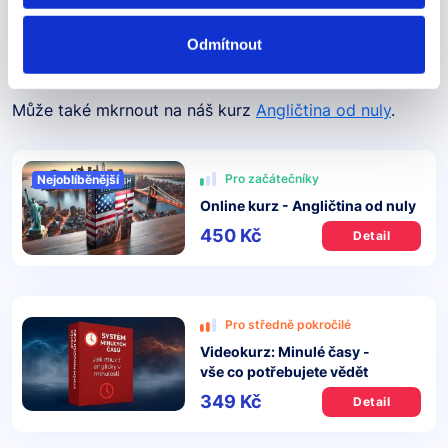
Anglická slova na K
Odmítnout
Anglická zkratka BC
Může také mkrnout na náš kurz
Angličtina od nuly
.
Pro začátečníky
Nejoblíběnější
Online kurz - Angličtina od nuly
450 Kč
Detail
Pro středně pokročilé
Videokurz: Minulé časy -
vše co potřebujete vědět
349 Kč
Detail