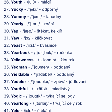
Youth
- /ju
θ/ - mládí
ː
Yucky
- /
j
ki/ - odporný
ˈ
ʌ
Yummy
- /
j
mi/ - lahodný
ˈ
ʌ
Yearly
- /
j
ərli/ - roční
ˈ
ɪ
Yap
- /jæp/ - štěkat, kejklíř
Yaw
- /jɔ
/ - kličkovat
ː
Yeast
- /ji
st/ - kvasnice
ː
Yearbook
- /
j
ər
b
k/ - ročenka
ˈ
ɪ
ˌ
ʊ
Yellowness
- /
jɛlo
n
s/ - žloutek
ˈ
ʊ
ɪ
Yeoman
- /
jo
mən/ - poddaný
ˈ
ʊ
Yieldable
- /
ji
ldəbəl/ - poddajný
ˈ
ː
Yodeler
- /
jo
dələr/ - zpěvák jódlování
ˈ
ʊ
Youthful
- /
ju
θf
l/ - mladistvý
ˈ
ː
ʊ
Yogic
- /
jo
k/ - týkající se jógy
ˈ
ʊɡɪ
Yearlong
- /
j
ərl
ŋ/ - trvající celý rok
ˈ
ɪ
ɒ
Yelp
- /jɛlp/ - štěkání