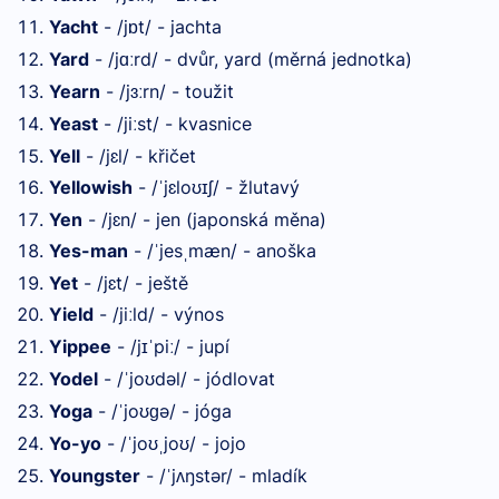
Yacht
- /j
t/ - jachta
ɒ
Yard
- /j
rd/ - dvůr, yard (měrná jednotka)
ɑː
Yearn
- /j
rn/ - toužit
ɜː
Yeast
- /ji
st/ - kvasnice
ː
Yell
- /jɛl/ - křičet
Yellowish
- /
jɛlo
ʃ/ - žlutavý
ˈ
ʊɪ
Yen
- /jɛn/ - jen (japonská měna)
Yes-man
- /
jes
mæn/ - anoška
ˈ
ˌ
Yet
- /jɛt/ - ještě
Yield
- /ji
ld/ - výnos
ː
Yippee
- /j
pi
/ - jupí
ɪˈ
ː
Yodel
- /
jo
dəl/ - jódlovat
ˈ
ʊ
Yoga
- /
jo
ə/ - jóga
ˈ
ʊɡ
Yo-yo
- /
jo
jo
/ - jojo
ˈ
ʊˌ
ʊ
Youngster
- /
j
ŋstər/ - mladík
ˈ
ʌ