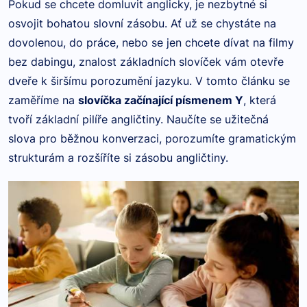
Pokud se chcete domluvit anglicky, je nezbytné si
osvojit bohatou slovní zásobu. Ať už se chystáte na
dovolenou, do práce, nebo se jen chcete dívat na filmy
bez dabingu, znalost základních slovíček vám otevře
dveře k širšímu porozumění jazyku. V tomto článku se
zaměříme na
slovíčka začínající písmenem Y
, která
tvoří základní pilíře angličtiny. Naučíte se užitečná
slova pro běžnou konverzaci, porozumíte gramatickým
strukturám a rozšíříte si zásobu angličtiny.