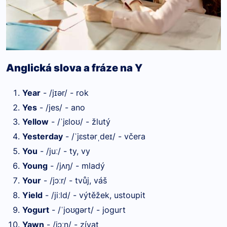
Anglická slova a fráze na Y
Year
- /j
ər/ - rok
ɪ
Yes
- /jes/ - ano
Yellow
- /
jɛlo
/ - žlutý
ˈ
ʊ
Yesterday
- /
jɛstər
de
/ - včera
ˈ
ˌ
ɪ
You
- /ju
/ - ty, vy
ː
Young
- /j
ŋ/ - mladý
ʌ
Your
- /jɔ
r/ - tvůj, váš
ː
Yield
- /ji
ld/ - výtěžek, ustoupit
ː
Yogurt
- /
jo
ərt/ - jogurt
ˈ
ʊɡ
Yawn
- /jɔ
n/ - zívat
ː