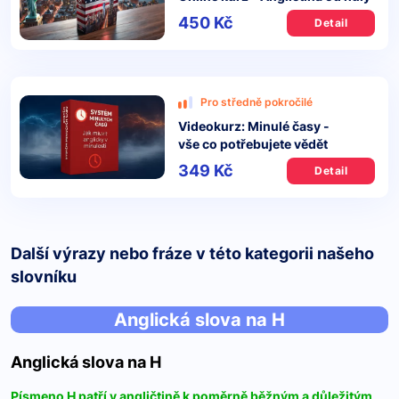
450 Kč
Detail
Pro středně pokročilé
Videokurz: Minulé časy -
vše co potřebujete vědět
349 Kč
Detail
Další výrazy nebo fráze v této kategorii našeho
slovníku
Anglická slova na H
Anglická slova na H
Písmeno H patří v angličtině k poměrně běžným a důležitým