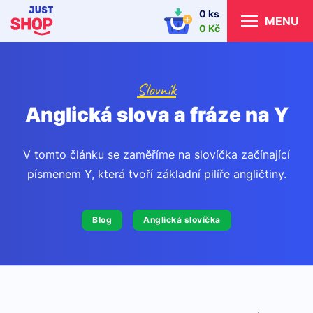
0 ks
MENU
0 Kč
Slovník
Anglická slova a fráze na Y
V tomto článku se zaměříme na slovíčka začínající
písmenem Y, která tvoří základní pilíře angličtiny.
Blog
Anglická slovíčka