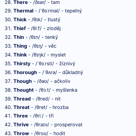
There
- /ðɛər/ - tam
Thermal
- /
θ
rməl/ - tepelný
ˈ
ɜː
Thick
- /θ
k/ - tlustý
ɪ
Thief
- /θi
f/ - zloděj
ː
Thin
- /θ
n/ - tenký
ɪ
Thing
- /θ
ŋ/ - věc
ɪ
Think
- /θ
ŋk/ - myslet
ɪ
Thirsty
- /
θ
rsti/ - žíznivý
ˈ
ɜː
Thorough
- /
θ
rə/ - důkladný
ˈ
ʌ
Though
- /ðə
/ - ačkoliv
ʊ
Thought
- /θɔ
t/ - myšlenka
ː
Thread
- /θred/ - nit
Threat
- /θret/ - hrozba
Three
- /θri
/ - tři
ː
Thrive
- /θra
v/ - prosperovat
ɪ
Throw
- /θro
/ - hodit
ʊ