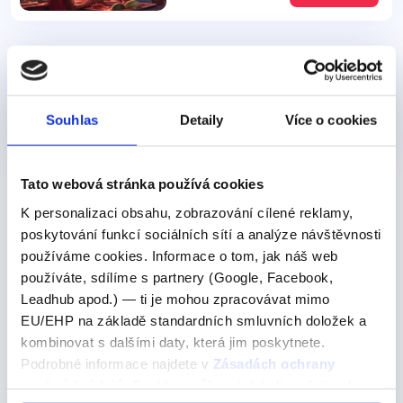
Pro všechny
Festivals and traditions
Souhlas
Detaily
Více o cookies
100 Kč
Detail
Tato webová stránka používá cookies
K personalizaci obsahu, zobrazování cílené reklamy,
Chcete ovládnout
angličtinu
snadno a efektivně, ať už
poskytování funkcí sociálních sítí a analýze návštěvnosti
sedíte doma nebo cestujete? Připojte se k
používáme cookies. Informace o tom, jak náš web
našim
individuálním kurzům angličtiny
nebo si
používáte, sdílíme s partnery (Google, Facebook,
Leadhub apod.) — ti je mohou zpracovávat mimo
zakupte naše
anglické videokurzy
, které jsou
EU/EHP na základě standardních smluvních doložek a
navrženy tak, aby vyhovovaly právě vašim potřebám a
kombinovat s dalšími daty, která jim poskytnete.
stylu učení. Nabízíme také
anglické manuály
.
Podrobné informace najdete v
Zásadách ochrany
osobních údajů
. Souhlas můžete kdykoli změnit nebo