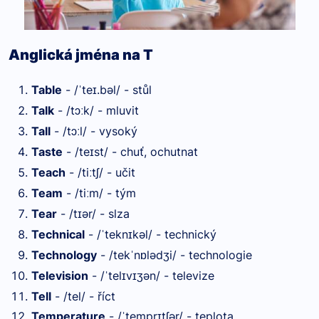
Anglická jména na T
Table
- /
te
.bəl/ - stůl
ˈ
ɪ
Talk
- /tɔ
k/ - mluvit
ː
Tall
- /tɔ
l/ - vysoký
ː
Taste
- /te
st/ - chuť, ochutnat
ɪ
Teach
- /ti
tʃ/ - učit
ː
Team
- /ti
m/ - tým
ː
Tear
- /t
ər/ - slza
ɪ
Technical
- /
tekn
kəl/ - technický
ˈ
ɪ
Technology
- /tek
n
lədʒi/ - technologie
ˈ
ɒ
Television
- /
tel
v
ʒən/ - televize
ˈ
ɪ
ɪ
Tell
- /tel/ - říct
Temperature
- /
tempr
tʃər/ - teplota
ˈ
ɪ