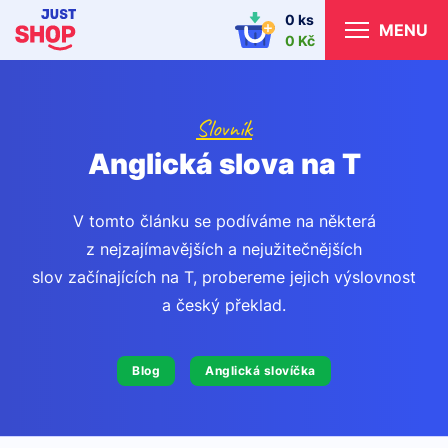
0 ks
MENU
0 Kč
Slovník
Anglická slova na T
V tomto článku se podíváme na některá
z nejzajímavějších a nejužitečnějších
slov začínajících na T, probereme jejich výslovnost
a český překlad.
Blog
Anglická slovíčka