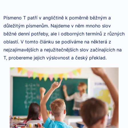
Písmeno T patří v angličtině k poměrně běžným a
důležitým písmenům. Najdeme v něm mnoho slov
běžné denní potřeby, ale i odborných termínů z různých
oblastí. V tomto článku se podíváme na některá z
nejzajímavějších a nejužitečnějších slov začínajících na
T, probereme jejich výslovnost a český překlad.