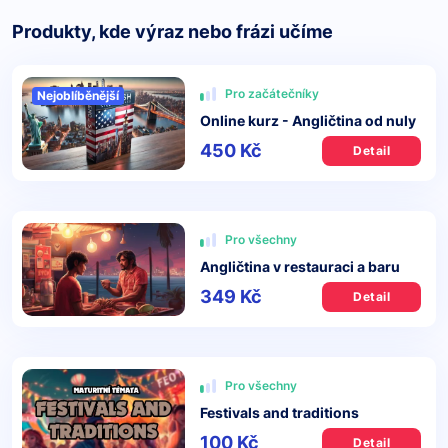
Produkty, kde výraz nebo frázi učíme
Pro začátečníky
Nejoblíběnější
Online kurz - Angličtina od nuly
450 Kč
Detail
Pro všechny
Angličtina v restauraci a baru
349 Kč
Detail
Pro všechny
Festivals and traditions
100 Kč
Detail