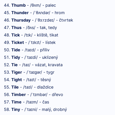
Thumb
- /θ
m/ - palec
ʌ
Thunder
- /
θ
ndər/ - hrom
ˈ
ʌ
Thursday
- /
θ
rzde
/ - čtvrtek
ˈ
ɜː
ɪ
Thus
- /ð
s/ - tak, tedy
ʌ
Tick
- /t
k/ - klíště, tikat
ɪ
Ticket
- /
t
k
t/ - lístek
ˈ
ɪ
ɪ
Tide
- /ta
d/ - příliv
ɪ
Tidy
- /
ta
di/ - uklizený
ˈ
ɪ
Tie
- /ta
/ - vázat, kravata
ɪ
Tiger
- /
ta
ər/ - tygr
ˈ
ɪɡ
Tight
- /ta
t/ - těsný
ɪ
Tile
- /ta
l/ - dlaždice
ɪ
Timber
- /
t
mbər/ - dřevo
ˈ
ɪ
Time
- /ta
m/ - čas
ɪ
Tiny
- /
ta
ni/ - malý, drobný
ˈ
ɪ