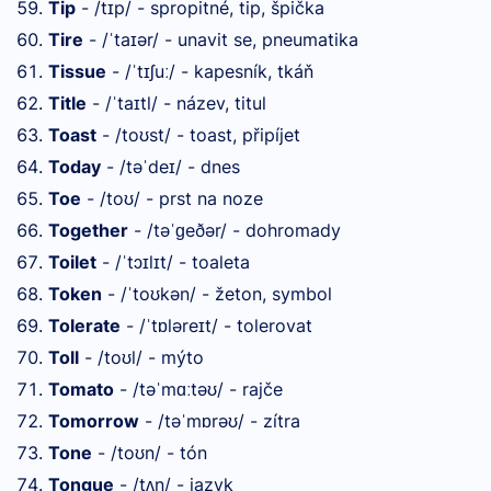
Tip
- /t
p/ - spropitné, tip, špička
ɪ
Tire
- /
ta
ər/ - unavit se, pneumatika
ˈ
ɪ
Tissue
- /
t
ʃu
/ - kapesník, tkáň
ˈ
ɪ
ː
Title
- /
ta
tl/ - název, titul
ˈ
ɪ
Toast
- /to
st/ - toast, připíjet
ʊ
Today
- /tə
de
/ - dnes
ˈ
ɪ
Toe
- /to
/ - prst na noze
ʊ
Together
- /tə
eðər/ - dohromady
ˈɡ
Toilet
- /
tɔ
l
t/ - toaleta
ˈ
ɪ
ɪ
Token
- /
to
kən/ - žeton, symbol
ˈ
ʊ
Tolerate
- /
t
ləre
t/ - tolerovat
ˈ
ɒ
ɪ
Toll
- /to
l/ - mýto
ʊ
Tomato
- /tə
m
tə
/ - rajče
ˈ
ɑː
ʊ
Tomorrow
- /tə
m
rə
/ - zítra
ˈ
ɒ
ʊ
Tone
- /to
n/ - tón
ʊ
Tongue
- /t
ŋ/ - jazyk
ʌ