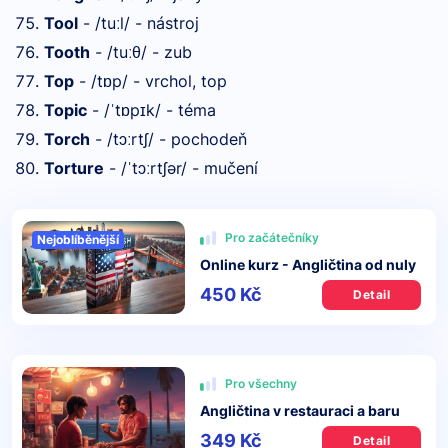
Tool
- /tu
l/ - nástroj
ː
Tooth
- /tu
θ/ - zub
ː
Top
- /t
p/ - vrchol, top
ɒ
Topic
- /
t
p
k/ - téma
ˈ
ɒ
ɪ
Torch
- /tɔ
rtʃ/ - pochodeň
ː
Torture
- /
tɔ
rtʃər/ - mučení
ˈ
ː
Pro začátečníky
Nejoblíběnější
Online kurz - Angličtina od nuly
450 Kč
Detail
Pro všechny
Angličtina v restauraci a baru
349 Kč
Detail