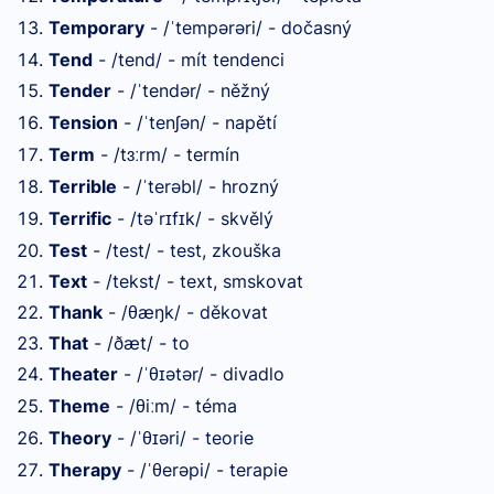
Temporary
- /
tempərəri/ - dočasný
ˈ
Tend
- /tend/ - mít tendenci
Tender
- /
tendər/ - něžný
ˈ
Tension
- /
tenʃən/ - napětí
ˈ
Term
- /t
rm/ - termín
ɜː
Terrible
- /
terəbl/ - hrozný
ˈ
Terrific
- /tə
r
f
k/ - skvělý
ˈ
ɪ
ɪ
Test
- /test/ - test, zkouška
Text
- /tekst/ - text, smskovat
Thank
- /θæŋk/ - děkovat
That
- /ðæt/ - to
Theater
- /
θ
ətər/ - divadlo
ˈ
ɪ
Theme
- /θi
m/ - téma
ː
Theory
- /
θ
əri/ - teorie
ˈ
ɪ
Therapy
- /
θerəpi/ - terapie
ˈ