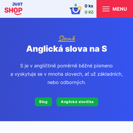
0 ks
MENU
0 Kč
Slovník
Anglická slova na S
S je v angličtině poměrně běžné písmeno
a vyskytuje se v mnoha slovech, ať už základních,
nebo odborných.
Blog
Anglická slovíčka