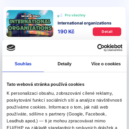
Pro všechny
International organizations
190 Kč
Detail
Chcete ovládnout
angličtinu
snadno a efektivně, ať už
sedíte doma nebo cestujete? Připojte se k
Souhlas
Detaily
Více o cookies
našim
individuálním kurzům angličtiny
nebo si
zakupte naše
anglické videokurzy
, které jsou
navrženy tak, aby vyhovovaly právě vašim potřebám a
Tato webová stránka používá cookies
stylu učení. Nabízíme také
PDF anglické manuály
.
K personalizaci obsahu, zobrazování cílené reklamy,
poskytování funkcí sociálních sítí a analýze návštěvnosti
používáme cookies. Informace o tom, jak náš web
používáte, sdílíme s partnery (Google, Facebook,
TIP na čtení:
Leadhub apod.) — ti je mohou zpracovávat mimo
EU/EHP na základě standardních smluvních doložek a