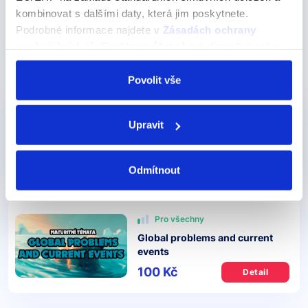
Anglická abeceda s výslovností
kombinovat s dalšími daty, která jim poskytnete.
Podrobné informace najdete v
Zásadách ochrany
Anglická slova na B
osobních údajů
. Souhlas můžete kdykoli změnit nebo
Anglická slova na F
odvolat v nastavení cookies, případně se obrátit na
ÚOOÚ.
Povolit vše
Pro začátečníky
Nejoblíběnější
Upravit
Online kurz - Angličtina od nuly
450 Kč
Detail
Odmítnout
Pro všechny
Global problems and current
events
100 Kč
Detail