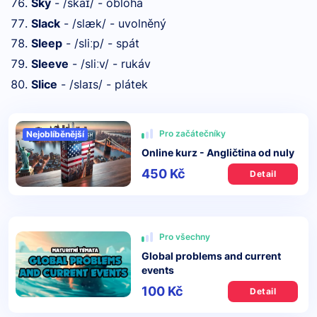
Sky
- /ska
/ - obloha
ɪ
Slack
- /slæk/ - uvolněný
Sleep
- /sli
p/ - spát
ː
Sleeve
- /sli
v/ - rukáv
ː
Slice
- /sla
s/ - plátek
ɪ
Pro začátečníky
Nejoblíběnější
Online kurz - Angličtina od nuly
450 Kč
Detail
Pro všechny
Global problems and current
events
100 Kč
Detail