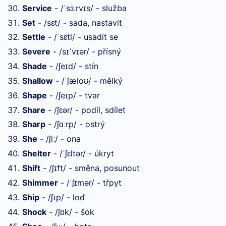
Service
- /
s
rv
s/ - služba
ˈ
ɜː
ɪ
Set
- /sɛt/ - sada, nastavit
Settle
- /
sɛtl/ - usadit se
ˈ
Severe
- /s
v
ər/ - přísný
ɪˈ
ɪ
Shade
- /ʃe
d/ - stín
ɪ
Shallow
- /
ʃælo
/ - mělký
ˈ
ʊ
Shape
- /ʃe
p/ - tvar
ɪ
Share
- /ʃɛər/ - podíl, sdílet
Sharp
- /ʃ
rp/ - ostrý
ɑː
She
- /ʃi
/ - ona
ː
Shelter
- /
ʃɛltər/ - úkryt
ˈ
Shift
- /ʃ
ft/ - směna, posunout
ɪ
Shimmer
- /
ʃ
mər/ - třpyt
ˈ
ɪ
Ship
- /ʃ
p/ - loď
ɪ
Shock
- /ʃ
k/ - šok
ɒ