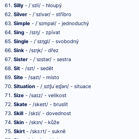
Silly
- /
s
li/ - hloupý
ˈ
ɪ
Silver
- /
s
lvər/ - stříbro
ˈ
ɪ
Simple
- /
s
mpəl/ - jednoduchý
ˈ
ɪ
Sing
- /s
ŋ/ - zpívat
ɪ
Single
- /
s
ŋ
l/ - svobodný
ˈ
ɪ
ɡ
Sink
- /s
ŋk/ - dřez
ɪ
Sister
- /
s
stər/ - sestra
ˈ
ɪ
Sit
- /s
t/ - sedět
ɪ
Site
- /sa
t/ - místo
ɪ
Situation
- /
s
tʃu
e
ʃən/ - situace
ˌ
ɪ
ˈ
ɪ
Size
- /sa
z/ - velikost
ɪ
Skate
- /ske
t/ - bruslit
ɪ
Skill
- /sk
l/ - dovednost
ɪ
Skin
- /sk
n/ - kůže
ɪ
Skirt
- /sk
rt/ - sukně
ɜː