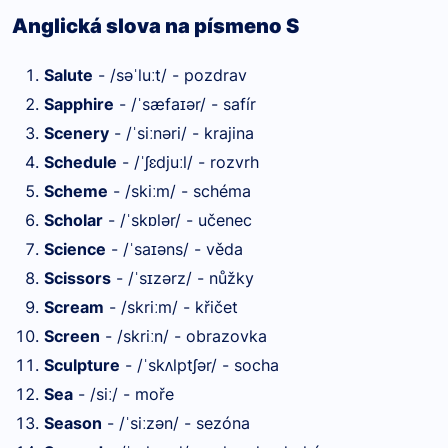
Anglická slova na písmeno S
Salute
- /sə
lu
t/ - pozdrav
ˈ
ː
Sapphire
- /
sæfa
ər/ - safír
ˈ
ɪ
Scenery
- /
si
nəri/ - krajina
ˈ
ː
Schedule
- /
ʃɛdju
l/ - rozvrh
ˈ
ː
Scheme
- /ski
m/ - schéma
ː
Scholar
- /
sk
lər/ - učenec
ˈ
ɒ
Science
- /
sa
əns/ - věda
ˈ
ɪ
Scissors
- /
s
zərz/ - nůžky
ˈ
ɪ
Scream
- /skri
m/ - křičet
ː
Screen
- /skri
n/ - obrazovka
ː
Sculpture
- /
sk
lptʃər/ - socha
ˈ
ʌ
Sea
- /si
/ - moře
ː
Season
- /
si
zən/ - sezóna
ˈ
ː