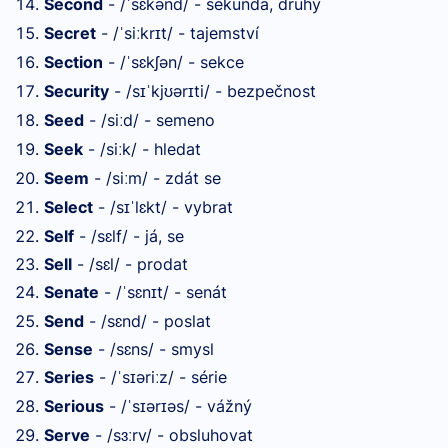
Second
- /
sɛkənd/ - sekunda, druhý
ˈ
Secret
- /
si
kr
t/ - tajemství
ˈ
ː
ɪ
Section
- /
sɛkʃən/ - sekce
ˈ
Security
- /s
kj
ər
ti/ - bezpečnost
ɪˈ
ʊ
ɪ
Seed
- /si
d/ - semeno
ː
Seek
- /si
k/ - hledat
ː
Seem
- /si
m/ - zdát se
ː
Select
- /s
lɛkt/ - vybrat
ɪˈ
Self
- /sɛlf/ - já, se
Sell
- /sɛl/ - prodat
Senate
- /
sɛn
t/ - senát
ˈ
ɪ
Send
- /sɛnd/ - poslat
Sense
- /sɛns/ - smysl
Series
- /
s
əri
z/ - série
ˈ
ɪ
ː
Serious
- /
s
ər
əs/ - vážný
ˈ
ɪ
ɪ
Serve
- /s
rv/ - obsluhovat
ɜː