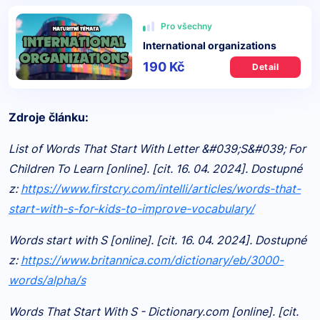
Pro všechny
International organizations
190 Kč
Detail
Zdroje článku:
List of Words That Start With Letter &#039;S&#039; For
Children To Learn [online]. [cit. 16. 04. 2024]. Dostupné
z:
https://www.firstcry.com/intelli/articles/words-that-
start-with-s-for-kids-to-improve-vocabulary/
Words start with S [online]. [cit. 16. 04. 2024]. Dostupné
z:
https://www.britannica.com/dictionary/eb/3000-
words/alpha/s
Words That Start With S - Dictionary.com [online]. [cit.