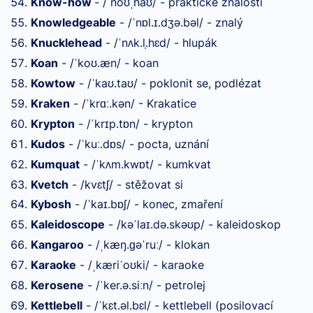
Know-how
- /
no
ha
/ - praktické znalosti
ˈ
ʊˌ
ʊ
Knowledgeable
- /
n
l.
.dʒə.bəl/ - znalý
ˈ
ɒ
ɪ
Knucklehead
- /
n
k.l
.hɛd/ - hlupák
ˈ
ʌ
Koan
- /
ko
.æn/ - koan
ˈ
ʊ
Kowtow
- /
ka
.ta
/ - poklonit se, podlézat
ˈ
ʊ
ʊ
Kraken
- /
kr
.kən/ - Krakatice
ˈ
ɑː
Krypton
- /
kr
p.t
n/ - krypton
ˈ
ɪ
ɒ
Kudos
- /
ku
.d
s/ - pocta, uznání
ˈ
ː
ɒ
Kumquat
- /
k
m.kw
t/ - kumkvat
ˈ
ʌ
ɒ
Kvetch
- /kvɛtʃ/ - stěžovat si
Kybosh
- /
ka
.b
ʃ/ - konec, zmaření
ˈ
ɪ
ɒ
Kaleidoscope
- /kə
la
.də.skə
p/ - kaleidoskop
ˈ
ɪ
ʊ
Kangaroo
- /
kæŋ.
ə
ru
/ - klokan
ˌ
ɡ
ˈ
ː
Karaoke
- /
kæri
o
ki/ - karaoke
ˌ
ˈ
ʊ
Kerosene
- /
ker.ə.si
n/ - petrolej
ˈ
ː
Kettlebell
- /
kɛt.əl.bɛl/ - kettlebell (posilovací
ˈ