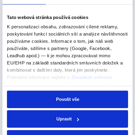
Tato webová stránka používá cookies
Chcete ovládnout
angličtinu
snadno a efektivně, ať už
K personalizaci obsahu, zobrazování cílené reklamy,
poskytování funkcí sociálních sítí a analýze návštěvnosti
sedíte doma na pohovce nebo cestujete? Připojte se k
používáme cookies. Informace o tom, jak náš web
našim
individuálním kurzům angličtiny
nebo si
používáte, sdílíme s partnery (Google, Facebook,
zakupte naše
anglické videokurzy
, které jsou
Leadhub apod.) — ti je mohou zpracovávat mimo
navrženy tak, aby vyhovovaly právě vašim potřebám a
EU/EHP na základě standardních smluvních doložek a
stylu učení. Nabízíme také
PDF anglické manuály
.
kombinovat s dalšími daty, která jim poskytnete.
Podrobné informace najdete v
Zásadách ochrany
osobních údajů
. Souhlas můžete kdykoli změnit nebo
odvolat v nastavení cookies, případně se obrátit na
TIP na čtení:
ÚOOÚ.
Povolit vše
Maturitní témata z angličtiny
Upravit
Jak se zlepšit v angličtině B1?
Jak se zlepšit v angličtině C1?