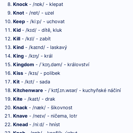
Knock
- /n
k/ - klepat
ɒ
Knot
- /n
t/ - uzel
ɒ
Keep
- /ki
p/ - uchovat
ː
Kid
- /k
d/ - dítě, kluk
ɪ
Kill
- /k
l/ - zabít
ɪ
Kind
- /ka
nd/ - laskavý
ɪ
King
- /k
ŋ/ - král
ɪ
Kingdom
- /
k
ŋ.dəm/ - království
ˈ
ɪ
Kiss
- /k
s/ - polibek
ɪ
Kit
- /k
t/ - sada
ɪ
Kitchenware
- /
k
tʃ.
n.wɛər/ - kuchyňské náčiní
ˈ
ɪ
ɪ
Kite
- /ka
t/ - drak
ɪ
Knack
- /næk/ - šikovnost
Knave
- /ne
v/ - ničema, lotr
ɪ
Knead
- /ni
d/ - hníst
ː