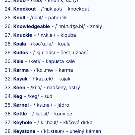
Knob
- /n
b/ - knoflík, úchyt
ɒ
Knockout
- /
n
k.a
t/ - knockout
ˈ
ɒ
ʊ
Knoll
- /nə
l/ - pahorek
ʊ
Knowledgeable
- /
n
l.
.dʒə.bl
/ - znalý
ˈ
ɒ
ɪ
Knuckle
- /
n
k.əl/ - klouba
ˈ
ʌ
Koala
- /kə
.lə/ - koala
ʊˈɑː
Kudos
- /
kju
.d
s/ - čest, uznání
ˈ
ː
ɒ
Kale
- /ke
l/ - kapusta kale
ɪ
Karma
- /
k
.mə/ - karma
ˈ
ɑː
Kayak
- /
ka
.æk/ - kajak
ˈ
ɪ
Keen
- /ki
n/ - nadšený, ostrý
ː
Keg
- /ke
/ - sud
ɡ
Kernel
- /
k
.nəl/ - jádro
ˈ
ɜː
Kettle
- /
kɛt.əl/ - konvice
ˈ
Keyhole
- /
ki
.hə
l/ - klíčová dírka
ˈ
ː
ʊ
Keystone
- /
ki
.stə
n/ - uhelný kámen
ˈ
ː
ʊ