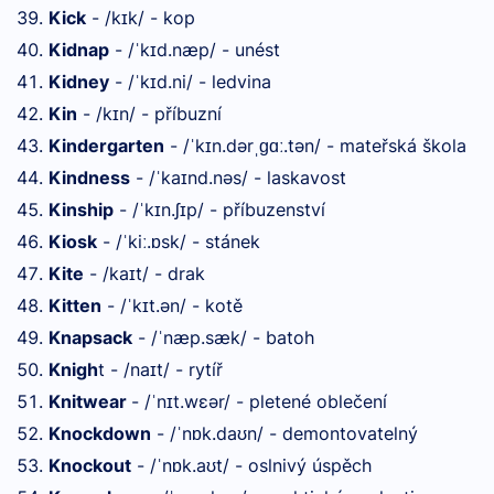
Kick
- /k
k/ - kop
ɪ
Kidnap
- /
k
d.næp/ - unést
ˈ
ɪ
Kidney
- /
k
d.ni/ - ledvina
ˈ
ɪ
Kin
- /k
n/ - příbuzní
ɪ
Kindergarten
- /
k
n.dər
.tən/ - mateřská škola
ˈ
ɪ
ˌɡɑː
Kindness
- /
ka
nd.nəs/ - laskavost
ˈ
ɪ
Kinship
- /
k
n.ʃ
p/ - příbuzenství
ˈ
ɪ
ɪ
Kiosk
- /
ki
.
sk/ - stánek
ˈ
ː
ɒ
Kite
- /ka
t/ - drak
ɪ
Kitten
- /
k
t.ən/ - kotě
ˈ
ɪ
Knapsack
- /
næp.sæk/ - batoh
ˈ
Knigh
t - /na
t/ - rytíř
ɪ
Knitwear
- /
n
t.wɛər/ - pletené oblečení
ˈ
ɪ
Knockdown
- /
n
k.da
n/ - demontovatelný
ˈ
ɒ
ʊ
Knockout
- /
n
k.a
t/ - oslnivý úspěch
ˈ
ɒ
ʊ