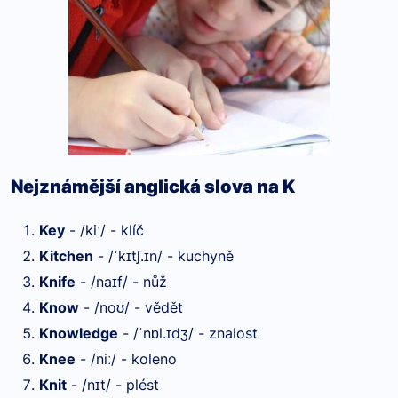
Nejznámější anglická slova na K
Key
- /ki
/ - klíč
ː
Kitchen
- /
k
tʃ.
n/ - kuchyně
ˈ
ɪ
ɪ
Knife
- /na
f/ - nůž
ɪ
Know
- /no
/ - vědět
ʊ
Knowledge
- /
n
l.
dʒ/ - znalost
ˈ
ɒ
ɪ
Knee
- /ni
/ - koleno
ː
Knit
- /n
t/ - plést
ɪ