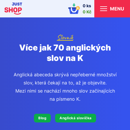
0 ks
MENU
0 Kč
Slovník
Více jak 70 anglických
slov na K
Anglická abeceda skrývá nepřeberné množství
slov, která čekají na to, až je objevíte.
Mezi nimi se nachází mnoho slov začínajících
na písmeno K.
Blog
Anglická slovíčka