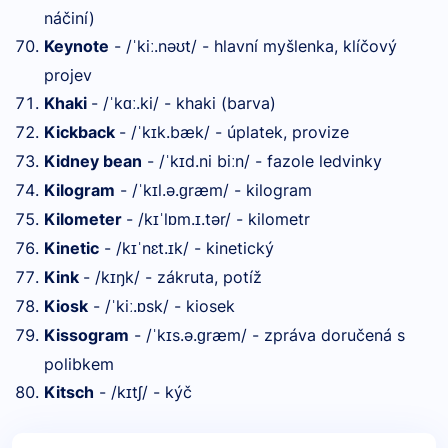
náčiní)
Keynote
- /
ki
.nə
t/ - hlavní myšlenka, klíčový
ˈ
ː
ʊ
projev
Khaki
- /
k
.ki/ - khaki (barva)
ˈ
ɑː
Kickback
- /
k
k.bæk/ - úplatek, provize
ˈ
ɪ
Kidney bean
- /
k
d.ni bi
n/ - fazole ledvinky
ˈ
ɪ
ː
Kilogram
- /
k
l.ə.
ræm/ - kilogram
ˈ
ɪ
ɡ
Kilometer
- /k
l
m.
.tər/ - kilometr
ɪˈ
ɒ
ɪ
Kinetic
- /k
nɛt.
k/ - kinetický
ɪˈ
ɪ
Kink
- /k
ŋk/ - zákruta, potíž
ɪ
Kiosk
- /
ki
.
sk/ - kiosek
ˈ
ː
ɒ
Kissogram
- /
k
s.ə.
ræm/ - zpráva doručená s
ˈ
ɪ
ɡ
polibkem
Kitsch
- /k
tʃ/ - kýč
ɪ