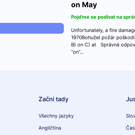
on May
Pojďme se podívat na sprá
Unfortunately, a fire damag
1970Bohužel požár poškodi
B) on C) at Správná odpově
“on”…
Začni tady
Ju
Všechny jazyky
Slo
Angličtina
Čas