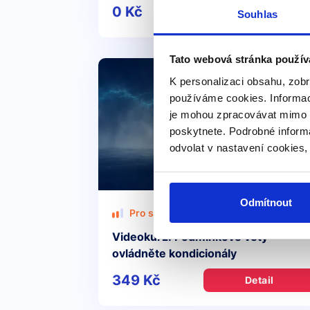
0 Kč
Detail
Souhlas
Tato webová stránka použív
K personalizaci obsahu, zobr
používáme cookies. Informac
je mohou zpracovávat mimo E
poskytnete. Podrobné inform
odvolat v nastavení cookies,
Odmítnout
Pro středně pokročilé
Videokurz: Podmínkové věty -
ovládněte kondicionály
349 Kč
Detail