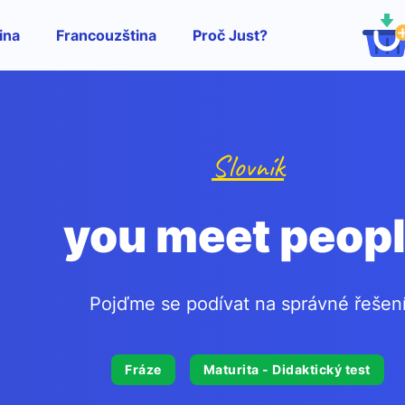
ina
Francouzština
Proč Just?
Slovník
you meet peop
Pojďme se podívat na správné řešen
Fráze
Maturita - Didaktický test