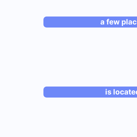
a few pla
is locate