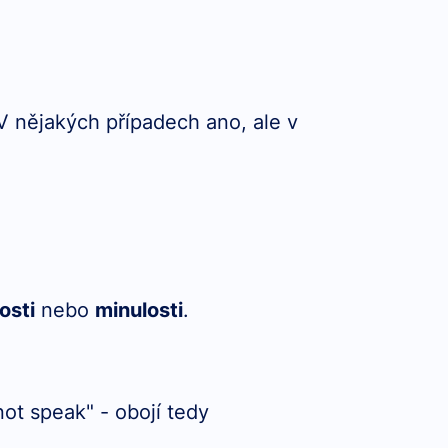
 V nějakých případech ano, ale v
osti
nebo
minulosti
.
ot speak" - obojí tedy