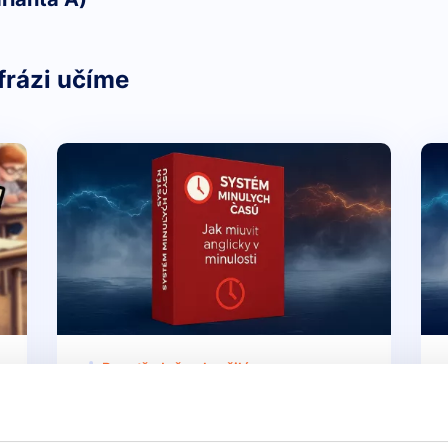
frázi učíme
Pro středně pokročilé
a
Videokurz: Minulé časy -
vše co potřebujete vědět