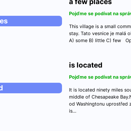
a few places
Pojďme se podívat na sprá
ces
This village is a small comm
stay. Tato vesnice je malá 
A) some B) little C) few O
is located
Pojďme se podívat na sprá
d
It is located ninety miles s
middle of Chesapeake Bay.
od Washingtonu uprostřed z
is…