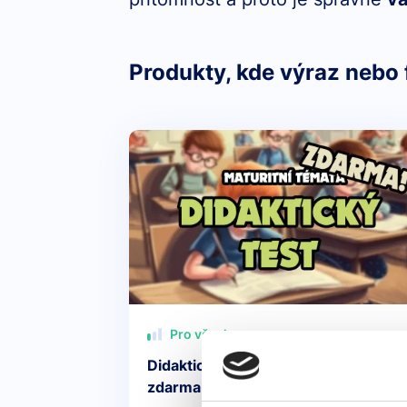
Produkty, kde výraz nebo 
Pro všechny
Didaktický test z angličtiny – příprav
zdarma