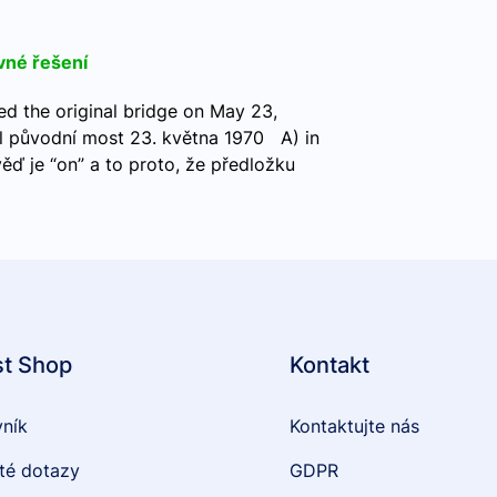
vné řešení
ed the original bridge on May 23,
l původní most 23. května 1970 A) in
ď je “on” a to proto, že předložku
st Shop
Kontakt
vník
Kontaktujte nás
té dotazy
GDPR