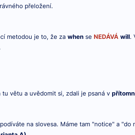
právného přeložení.
í metodou je to, že za
when
se
NEDÁVÁ
will
.
.
 tu větu a uvědomit si, zdali je psaná v
přítomn
 podíváte na slovesa. Máme tam "notice" a "do n
rianta A)