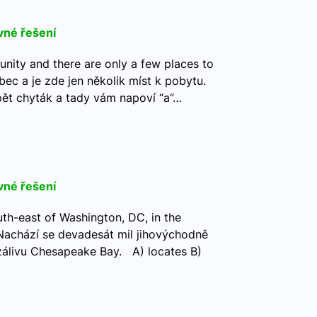
vné řešení
unity and there are only a few places to
obec a je zde jen několik míst k pobytu.
pět chyták a tady vám napoví “a”…
vné řešení
outh-east of Washington, DC, in the
Nachází se devadesát mil jihovýchodně
álivu Chesapeake Bay. A) locates B)