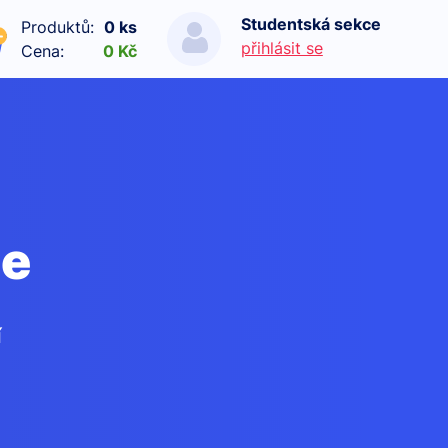
Studentská sekce
Produktů:
0 ks
přihlásit se
Cena:
0 Kč
le
í