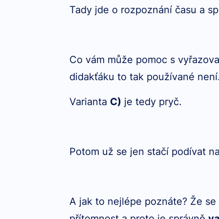
Tady jde o rozpoznání času a s
Co vám může pomoc s vyřazovac
didakťáku to tak používané není
Varianta
C)
je tedy pryč.
Potom už se jen stačí podívat na
A jak to nejlépe poznáte? Že se
přítomnost a proto je správně
va