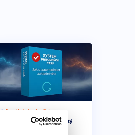
Pro středně pokročilé
Videokurz: Přítomný čas prostý
vs přítomný čas průběhový