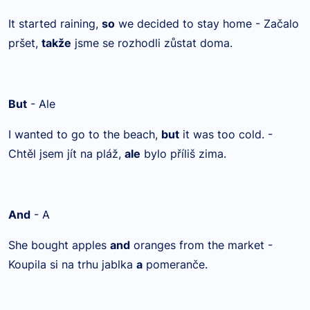
It started raining,
so
we decided to stay home - Začalo
pršet,
takže
jsme se rozhodli zůstat doma.
But
- Ale
I wanted to go to the beach,
but
it was too cold. -
Chtěl jsem jít na pláž,
ale
bylo příliš zima.
And
- A
She bought apples
and
oranges from the market -
Koupila si na trhu jablka
a
pomeranče.