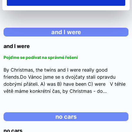
byl lovec Roger Kuptan. A) told B)…
and I were
and I were
Pojďme se podívat na správné řešení
By Christmas, the twins and I were really good
friends.Do Vánoc jsme se s dvojčaty stali opravdu
dobrými přáteli. A) was B) have been C) were V téhle
větě máme konkrétní čas, by Christmas - do…
no cars
no cars