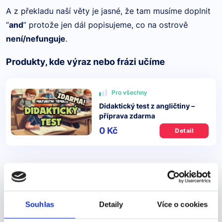
A z překladu naší věty je jasné, že tam musíme doplnit
“
and
” protože jen dál popisujeme, co na ostrově
není/nefunguje
.
Produkty, kde výraz nebo frázi učíme
Pro všechny
Didaktický test z angličtiny –
příprava zdarma
0 Kč
Detail
Další výrazy nebo fráze v této kategorii našeho
slovníku
Souhlas
Detaily
Více o cookies
For the past