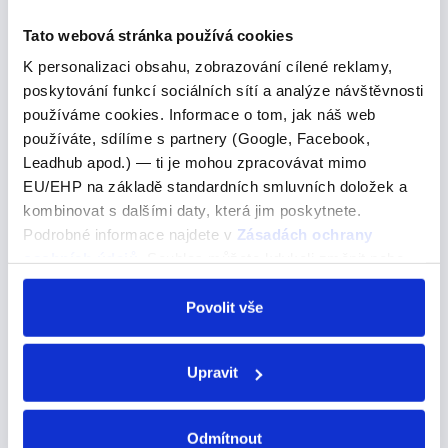
For the past
Tato webová stránka používá cookies
K personalizaci obsahu, zobrazování cílené reklamy,
Pojďme se podívat na správné řešení
poskytování funkcí sociálních sítí a analýze návštěvnosti
For the past few hundred years, the only way to get on
používáme cookies. Informace o tom, jak náš web
and off the island has been by boat.Posledních několik
používáte, sdílíme s partnery (Google, Facebook,
set let je jediným způsobem, jak se dostat na ostrov a
Leadhub apod.) — ti je mohou zpracovávat mimo
z ostrova, plavba lodí. A) From…
EU/EHP na základě standardních smluvních doložek a
kombinovat s dalšími daty, která jim poskytnete.
Podrobné informace najdete v
Zásadách ochrany
osobních údajů
. Souhlas můžete kdykoli změnit nebo
talked to journalists
odvolat v nastavení cookies, případně se obrátit na
ÚOOÚ.
Povolit vše
talked to journalists
Pojďme se podívat na správné řešení
Upravit
One of the first people who talked to journalists about
such a meeting was hunter Roger Kuptana.Jedním z
Odmítnout
prvních lidí, kteří o takovém setkání mluvili s novináři,