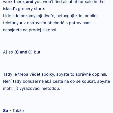
work there,
and
you won’t find alcohol for sale in the
island’s grocery store.
Lidé zde nezamykají dveře, nefungují zde mobilní
telefony
a
v ostrovním obchodě s potravinami
nenajdete na prodej alkohol.
A) so
B) and
C) but
Tady je třeba vědět spojky, abyste to správně doplnili.
Není tady bohužel nějaká cesta na co se koukat, abyste
mohli jít vyřazovací metodou.
So
- Takže