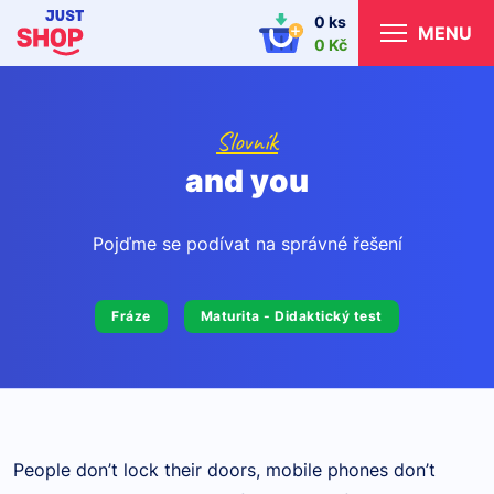
0 ks
MENU
0 Kč
Slovník
and you
Pojďme se podívat na správné řešení
Fráze
Maturita - Didaktický test
People don’t lock their doors, mobile phones don’t