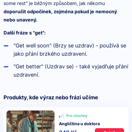
some rest" je běžným způsobem, jak někomu
doporučit odpočinek, zejm
é
na pokud je nemocný
nebo unavený.
Další fráze s "get":
"Get well soon" (Brzy se uzdrav) - používá se
jako přání brzk
é
ho uzdravení.
"Get better"
(Uzdrav se) - tak
é
vyjadřuje přání
uzdravení.
Produkty, kde výraz nebo frázi učíme
Pro všechny
Angličtina u doktora