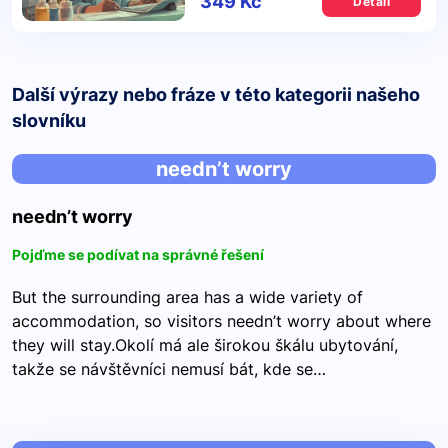
349 Kč
Detail
Další výrazy nebo fráze v této kategorii našeho
slovníku
needn’t worry
needn’t worry
Pojďme se podívat na správné řešení
But the surrounding area has a wide variety of
accommodation, so visitors needn’t worry about where
they will stay.Okolí má ale širokou škálu ubytování,
takže se návštěvníci nemusí bát, kde se…