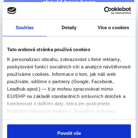
should have been
should have been
Souhlas
Detaily
Více o cookies
mělo být
Věta "And I let her make decisions that should have
been in my dominion" obsahuje také zajímavé použití
Tato webová stránka používá cookies
fráze "should have been". Tato fráze je příkladem
K personalizaci obsahu, zobrazování cílené reklamy,
anglického modálního slovesa "should" v…
poskytování funkcí sociálních sítí a analýze návštěvnosti
používáme cookies. Informace o tom, jak náš web
používáte, sdílíme s partnery (Google, Facebook,
Leadhub apod.) — ti je mohou zpracovávat mimo
"kontinuar"
EU/EHP na základě standardních smluvních doložek a
kombinovat s dalšími daty, která jim poskytnete.
"kontinuar"
Podrobné informace najdete v
Zásadách ochrany
Pokračovat -->
osobních údajů
. Souhlas můžete kdykoli změnit nebo
odvolat v nastavení cookies, případně se obrátit na
CONTINUAR – pokračovat (minulost – čas: indefinido)
ÚOOÚ.
Povolit vše
continué – pokračoval jsem continuaste – pokračoval