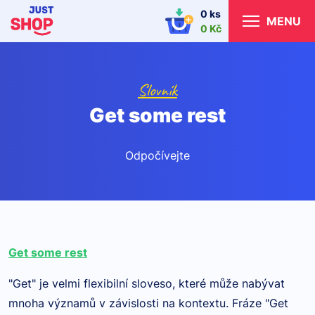
0 ks
MENU
0 Kč
Slovník
Get some rest
Odpočívejte
Get some rest
"Get" je velmi flexibilní sloveso, kter
é
může nabývat
mnoha významů v závislosti na kontextu. Fráze "Get