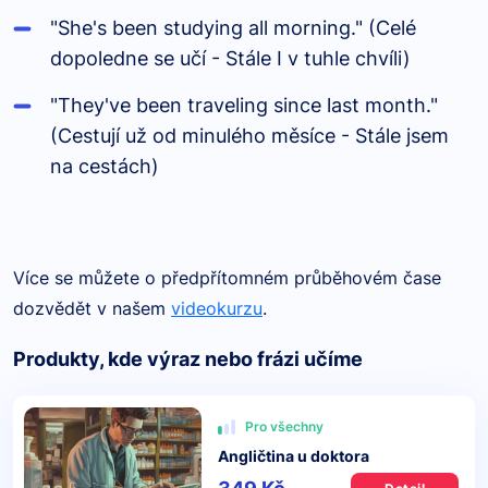
"She's been studying all morning." (Cel
é
dopoledne se učí - Stále I v tuhle chvíli)
"They've been traveling since last month."
(Cestují už od minul
é
ho měsíce - Stále jsem
na cestách)
Více se můžete o předpřítomném průběhovém čase
dozvědět v našem
videokurzu
.
Produkty, kde výraz nebo frázi učíme
Pro všechny
Angličtina u doktora