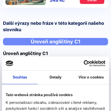
349 Kč
Detail
Další výrazy nebo fráze v této kategorii našeho
slovníku
Úroveň angličtiny C1
Úroveň angličtiny C1
Uživatel je schopen porozumět širokému spektru
náročnějších a delších textů, včetně těch, které obsahují
implicitní významy. Umí se plynule a spontánně vyjadřovat,
Souhlas
Detaily
Více o cookies
aniž by se příliš trápil hledáním výrazů.
Úroveň angličtiny C1 je v rámci Společného evropského
referenčního rámce pro jazyky (CEFR) považována za
Tato webová stránka používá cookies
úroveň velmi pokročilého uživatele anglického jazyka.
K personalizaci obsahu, zobrazování cílené reklamy,
Uživatel je schopen porozumět širokému…
poskytování funkcí sociálních sítí a analýze návštěvnosti