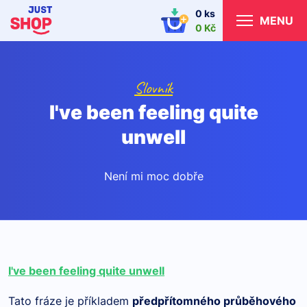
0 ks
MENU
0 Kč
Slovník
I've been feeling quite
unwell
Není mi moc dobře
I've been feeling quite unwell
Tato fráze je příkladem
předpřítomn
é
ho průběhov
é
ho