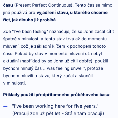
času
(Present Perfect Continuous). Tento čas se mimo
jiné používá pro
vyjádření stavu, u kterého chceme
říct, jak dlouho již probíhá
.
Zde "I've been feeling" naznačuje, že se
John za
č
al c
ítit
špatně v minulosti a tento stav trvá až do momentu
mluvení, což je základní klíčem k pochopení tohoto
času. Pokud by stav v momentě mluvení už nebyl
aktuální (například by se John už cítil dobře), použili
bychom minulý čas „I was feeling unwell“, protože
bychom mluvili o stavu, který začal a skončil
v minulosti.
Příklady použití předpřítomn
é
ho průběhov
é
ho času:
"I've been working here for five years."
(Pracuji zde už pě
t let
- Stále tam pracuji)