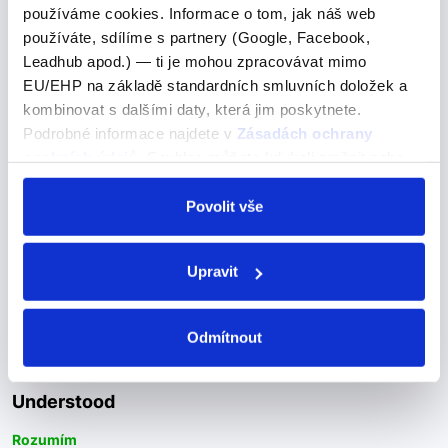
používáme cookies. Informace o tom, jak náš web
používáte, sdílíme s partnery (Google, Facebook,
Leadhub apod.) — ti je mohou zpracovávat mimo
"aseptar"
EU/EHP na základě standardních smluvních doložek a
kombinovat s dalšími daty, která jim poskytnete.
"aseptar"
Podrobné informace najdete v
Zásadách ochrany
Přijmout, akceptovat -->
osobních údajů
. Souhlas můžete kdykoli změnit nebo
odvolat v nastavení cookies, případně se obrátit na
ACEPTAR – přijmout, akceptovat (pravidelné sloveso)
ÚOOÚ.
Povolit vše
acepto – přijímám aceptas – přijímáš acepta – přijímá
aceptamos – přijímáme aceptáis – přijímáte aceptan –
přijímají
Upravit
Odmítnout
Understood
Understood
Rozumím