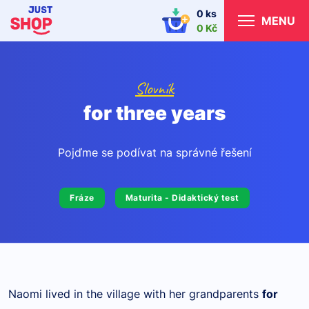
0 ks
MENU
0 Kč
Slovník
for three years
Pojďme se podívat na správné řešení
Fráze
Maturita - Didaktický test
Naomi lived in the village with her grandparents
for