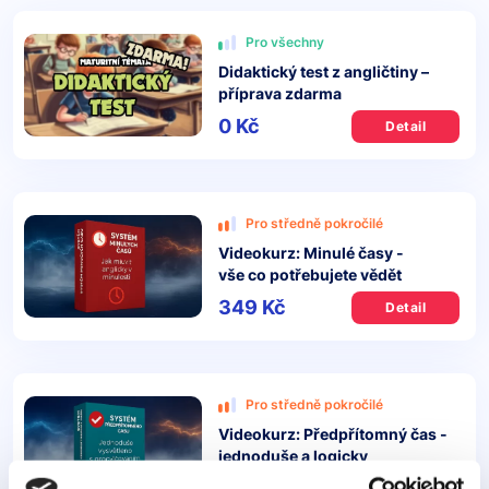
Pro všechny
Didaktický test z angličtiny –
příprava zdarma
0 Kč
Detail
Pro středně pokročilé
Videokurz: Minulé časy -
vše co potřebujete vědět
349 Kč
Detail
Pro středně pokročilé
Videokurz: Předpřítomný čas -
jednoduše a logicky
349 Kč
Detail