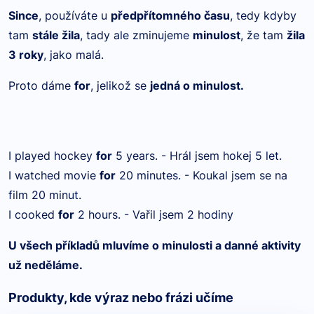
Since
, používáte u
předpřítomného času
, tedy kdyby
tam
stále žila
, tady ale zminujeme
minulost
, že tam
žila
3 roky
, jako malá.
Proto dáme
for
, jelikož se
jedná o minulost.
I played hockey
for
5 years. - Hrál jsem hokej 5 let.
I watched movie
for
20 minutes. - Koukal jsem se na
film 20 minut.
I cooked
for
2 hours. - Vařil jsem 2 hodiny
U všech příkladů mluvíme o minulosti a danné aktivity
už neděláme.
Produkty, kde výraz nebo frázi učíme