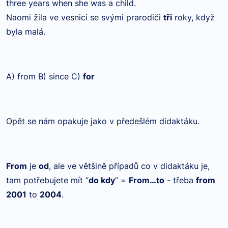
three years when she was a child.
Naomi žila ve vesnici se svými prarodiči
tři
roky, když
byla malá.
A) from B) since C)
for
Opět se nám opakuje jako v předešlém didaktáku.
From
je
od
, ale ve většině případů co v didaktáku je,
tam potřebujete mít “
do kdy
” =
From…to
- třeba
from
2001
to
2004
.