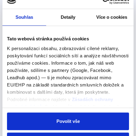
Souhlas
Detaily
Více o cookies
Další výrazy nebo fráze v této kategorii našeho
slovníku
Tato webová stránka používá cookies
K personalizaci obsahu, zobrazování cílené reklamy,
on May
poskytování funkcí sociálních sítí a analýze návštěvnosti
používáme cookies. Informace o tom, jak náš web
on May
používáte, sdílíme s partnery (Google, Facebook,
Pojďme se podívat na správné řešení
Leadhub apod.) — ti je mohou zpracovávat mimo
EU/EHP na základě standardních smluvních doložek a
Unfortunately, a fire damaged the original bridge on
kombinovat s dalšími daty, která jim poskytnete.
May 23, 1970Bohužel požár poškodil původní most 23.
Podrobné informace najdete v
Zásadách ochrany
května 1970 A) in B) on C) at Správná odpověď je
osobních údajů
. Souhlas můžete kdykoli změnit nebo
“on” a to proto, že předložku “on”…
odvolat v nastavení cookies, případně se obrátit na
ÚOOÚ.
Povolit vše