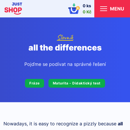
0 ks
MENU
0 Kč
Slovník
all the differences
Pojďme se podívat na správné řešení
Fráze
Maturita - Didaktický test
Nowadays, it is easy to recognize a pizzly because
all