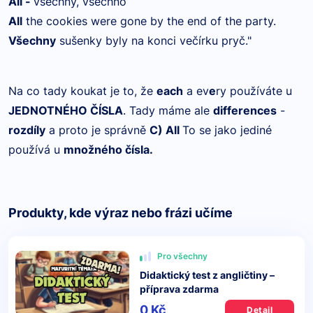
All -
všechny, všechno
All
the cookies were gone by the end of the party.
Všechny
sušenky byly na konci večírku pryč."
Na co tady koukat je to, že
each
a ev
e
ry používáte u
JEDNOTNÉHO ČÍSLA
. Tady máme ale
differences
-
rozdíly
a proto je správně
C) All
To se jako jediné
používá u
množného čísla.
Produkty, kde výraz nebo frázi učíme
Pro všechny
Didaktický test z angličtiny –
příprava zdarma
0 Kč
Detail