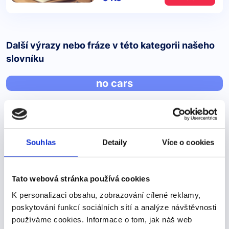
Další výrazy nebo fráze v této kategorii našeho
slovníku
no cars
no cars
Pojďme se podívat na správné řešení
Souhlas
Detaily
Více o cookies
It is a peaceful island where there are almost no carsJe
to klidný ostrov, kde téměř nejezdí žádná auta. A) any
B) not C) no Tady je důležité umět správně používat
Tato webová stránka používá cookies
ANY/NO - protože obojí může…
K personalizaci obsahu, zobrazování cílené reklamy,
poskytování funkcí sociálních sítí a analýze návštěvnosti
používáme cookies. Informace o tom, jak náš web