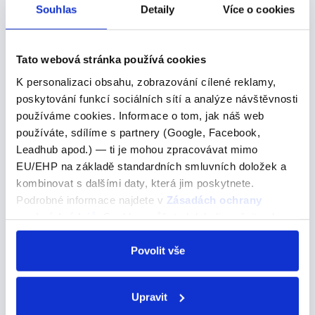
Další výrazy nebo fráze v této kategorii našeho
Souhlas
Detaily
Více o cookies
slovníku
talking about
Tato webová stránka používá cookies
K personalizaci obsahu, zobrazování cílené reklamy,
talking about
poskytování funkcí sociálních sítí a analýze návštěvnosti
používáme cookies. Informace o tom, jak náš web
Pojďme se podívat na správné řešení
používáte, sdílíme s partnery (Google, Facebook,
My host dad, David, was an English teacher and we
Leadhub apod.) — ti je mohou zpracovávat mimo
often spent time talking about the language. Můj
EU/EHP na základě standardních smluvních doložek a
hostitelský táta David byl učitel angličtiny a často jsme
kombinovat s dalšími daty, která jim poskytnete.
si o tomto jazyce povídali. Všechny…
Podrobné informace najdete v
Zásadách ochrany
osobních údajů
. Souhlas můžete kdykoli změnit nebo
odvolat v nastavení cookies, případně se obrátit na
ÚOOÚ.
Povolit vše
its appearance
its appearance
Upravit