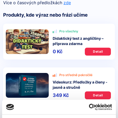
Více o časových předložkách
zde
Produkty, kde výraz nebo frázi učíme
Pro všechny
Didaktický test z angličtiny –
příprava zdarma
0 Kč
Detail
Pro středně pokročilé
Videokurz: Předložky a členy -
jasně a stručně
349 Kč
Detail