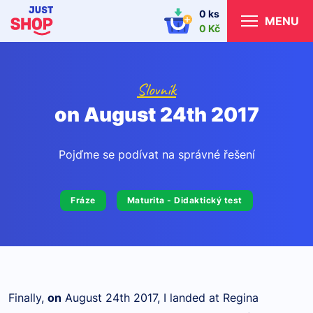
0 ks
MENU
0 Kč
Slovník
on August 24th 2017
Pojďme se podívat na správné řešení
Fráze
Maturita - Didaktický test
Finally,
on
August 24th 2017, I landed at Regina