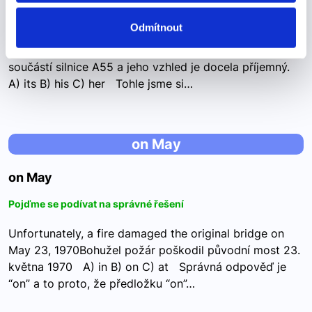
Pojďme se podívat na správné řešení
Odmítnout
The current bridge is now part of the road A55 and its
appearance is quite pleasing.Současný most je nyní
součástí silnice A55 a jeho vzhled je docela příjemný.
A) its B) his C) her Tohle jsme si…
on May
on May
Pojďme se podívat na správné řešení
Unfortunately, a fire damaged the original bridge on
May 23, 1970Bohužel požár poškodil původní most 23.
května 1970 A) in B) on C) at Správná odpověď je
“on” a to proto, že předložku “on”…