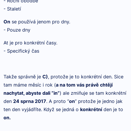
- Roční obodbé
- Staletí
On
se používá jenom pro dny.
- Pouze dny
At je pro konkrétní časy.
- Specifický čas
Takže správně je
C)
, protože je to konkrétní den. Sice
tam máme měsíc i rok (
a na tom vás právě chtějí
nachytat, abyste dali “in”
) ale zmiňuje se tam konkrétní
den
24 sprna 2017
. A proto “
on
” protože je jedno jak
ten den vyjádříte. Když se jedná o
konkrétní
den je to
on.