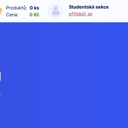
Studentská sekce
Produktů:
0 ks
přihlásit se
Cena:
0 Kč
g
í