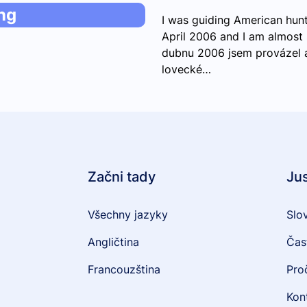
ng
I was guiding American hunte
April 2006 and I am almost s
dubnu 2006 jsem provázel a
lovecké…
Začni tady
Ju
Všechny jazyky
Slo
Angličtina
Čas
Francouzština
Pro
Kon