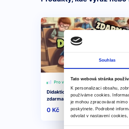
Souhlas
Tato webová stránka použív
Pro všechny
K personalizaci obsahu, zobr
Didaktický test z angličtiny – příprav
používáme cookies. Informac
zdarma
je mohou zpracovávat mimo E
poskytnete. Podrobné inform
0 Kč
Detail
odvolat v nastavení cookies,