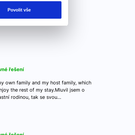
Povolit vše
vné řešení
 my own family and my host family, which
njoy the rest of my stay.Mluvil jsem o
astní rodinou, tak se svou…
vné řešení