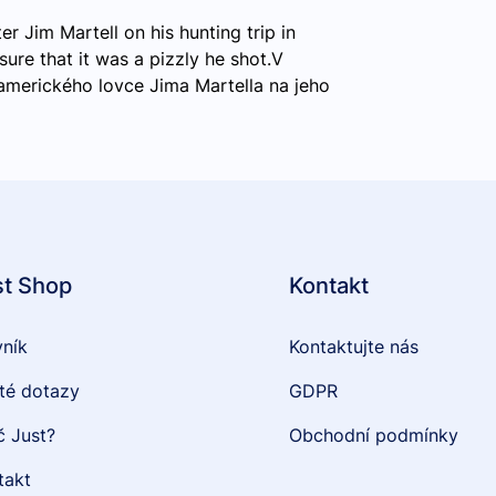
r Jim Martell on his hunting trip in
ure that it was a pizzly he shot.V
merického lovce Jima Martella na jeho
st Shop
Kontakt
vník
Kontaktujte nás
té dotazy
GDPR
č Just?
Obchodní podmínky
takt