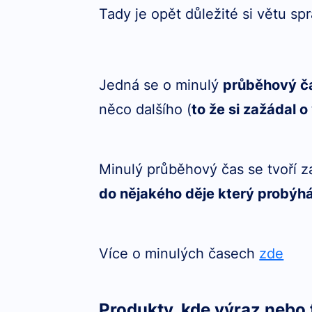
Tady je opět důležité si větu sp
Jedná se o minulý
průběhový č
něco dalšího (
to že si zažádal
Minulý průběhový čas se tvoří 
do nějakého děje který probýh
Více o minulých časech
zde
Produkty, kde výraz nebo 