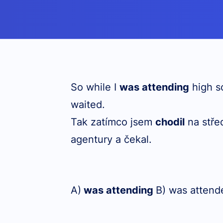
So while I
was attending
high s
waited.
Tak zatímco jsem
chodil
na stře
agentury a čekal.
A)
was attending
B) was attend