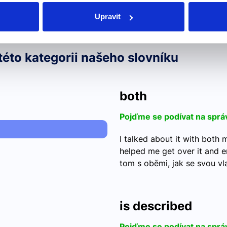
Upravit
této kategorii našeho slovníku
both
Pojďme se podívat na sprá
I talked about it with both
helped me get over it and e
tom s oběmi, jak se svou vl
is described
Pojďme se podívat na sprá