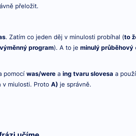
rávně přeložit.
as
. Zatím co jeden děj v minulosti probíhal (
to 
 o výměnný program
). A to je
minulý průběhový
za pomocí
was/were
a
ing tvaru slovesa
a použ
á
v miulosti. Proto
A)
je správně.
frázi učíme