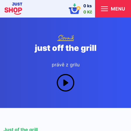
0 ks
MENU
0 Kč
Slovník
just off the grill
právě z grilu
Just of the grill