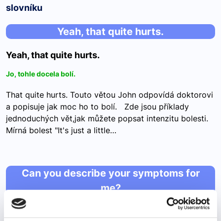
slovníku
Yeah, that quite hurts.
Yeah, that quite hurts.
Jo, tohle docela bolí.
That quite hurts. Touto větou John odpovídá doktorovi
a popisuje jak moc ho to bolí. Zde jsou příklady
jednoduchých vět,jak můžete popsat intenzitu bolesti.
Mírná bolest "It's just a little…
Can you describe your symptoms for
me?
Can you describe your symptoms for me?